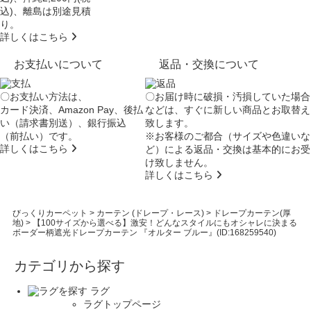
込)、離島は別途見積
り。
詳しくはこちら
お支払いについて
返品・交換について
〇お支払い方法は、
〇お届け時に破損・汚損していた場合
カード決済、Amazon Pay、後払
などは、すぐに新しい商品とお取替え
い（請求書別送）、銀行振込
致します。
（前払い）です。
※お客様のご都合（サイズや色違いな
詳しくはこちら
ど）による返品・交換は基本的にお受
け致しません。
詳しくはこちら
びっくりカーペット
>
カーテン (ドレープ・レース)
>
ドレープカーテン(厚
地)
>
【100サイズから選べる】激安！どんなスタイルにもオシャレに決まる
ボーダー柄遮光ドレープカーテン 『オルター ブルー』(ID:168259540)
カテゴリから探す
ラグ
ラグトップページ