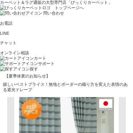
カーペット＆ラグ通販の大型専門店「びっくりカーペット」
問い合わせ
お電話
LINE
チャット
オンライン相談
カート
サポート
探す
【夏季休業のお知らせ】
嬉しいベストプライス！無地とボーダーの織り方を変えた表情のあ
る遮光ドレープ