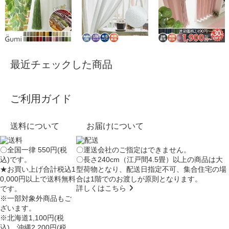
最近チェックした商品
ご利用ガイド
送料について
お届けについて
〇全国一律 550円(税
〇運送会社のご指定はできません。
込)です。
〇長さ240cm（江戸間4.5畳）以上の商品は大
★お買い上げ合計税込1
型荷物となり、
配送日指定不可
、集合住宅の場
0,000円以上で送料無料
合は
1階でのお渡し
が原則となります。
詳しくはこちら
です。
※一部対象外商品もご
ざいます。
※北海道1,100円(税
込)、沖縄2,200円(税