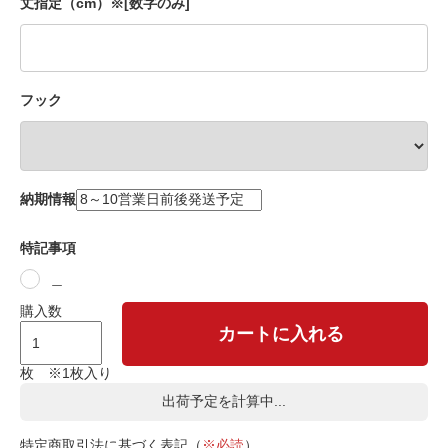
丈指定（cm）※[数字のみ]
フック
納期情報
特記事項
＿
購入数
カートに入れる
枚 ※1枚入り
出荷予定を計算中...
特定商取引法に基づく表記（
※必読
）