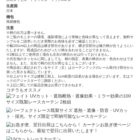
生産国
日本
梱包
簡易梱包
注意
※柄の出方は選べません。
※ご覧のモニターの環境、撮影環境により実物と色味が異なって見えます。無料サ
ンプルをご請求いただき実際のお色味を必ずご確認ください。
※幅101cm以上の商品は継ぎ部分があります。継ぎ目部分は極力柄が合うようにい
たしますが、既成品のためぴったり柄を合わせることはできません。
※2枚以上でご使用頂く場合も左右の柄合わせは行っておりません。
※共生地のタッセルに関しましても、柄の指定、表裏の柄合わせ・色合わせはでき
ません。また、左右で柄の出方が異なることもございます。
※商品名に表記されているサイズ（丈）はカーテンフックのレール取付け部分から
測った長さを表記しています。
※仕上がりサイズは縫製工程上、1cm程度の誤差がある場合がございます。丈はフ
ックのアジャスターでご調節ください。
※上記に関しての返品交換はお受けできかねます。
コチラもオススメ
UVカット・遮熱断熱・遮像効果・ミラー効果の100
サイズ既製レースカーテン 2枚組
遮熱・遮像・防音・UVカッ
ト・採光。サイズ限定で即納可能なレースカーテン
カーテンお急ぎ便ページ
はこちらから。最短で翌日に出荷いたします！