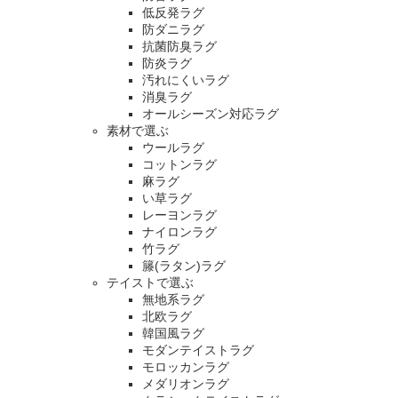
低反発ラグ
防ダニラグ
抗菌防臭ラグ
防炎ラグ
汚れにくいラグ
消臭ラグ
オールシーズン対応ラグ
素材で選ぶ
ウールラグ
コットンラグ
麻ラグ
い草ラグ
レーヨンラグ
ナイロンラグ
竹ラグ
籐(ラタン)ラグ
テイストで選ぶ
無地系ラグ
北欧ラグ
韓国風ラグ
モダンテイストラグ
モロッカンラグ
メダリオンラグ