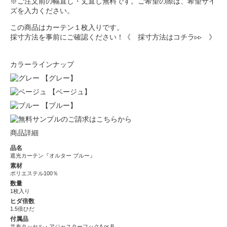
※ご注文前の幅直し・丈直し無料です。ご希望の際は、希望サイ
ズを入力ください。
この商品はカーテン１枚入りです。
採寸方法を事前にご確認ください！
《 採寸方法はコチラ▹▹ 》
カラーラインナップ
【グレー】
【ベージュ】
【ブルー】
商品詳細
品名
遮光カーテン『オルター ブルー』
素材
ポリエステル100％
数量
1枚入り
ヒダ倍数
1.5倍ひだ
付属品
共布タッセル・アジャスターフックA or B