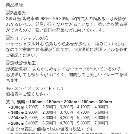
商品機能
2級遮光
遮光率99.98%～99.80%。室内で人の顔あるいは表情が
わかるレベル。部屋が暗くなりすぎることなく、強い光を遮る事
ができるので、強い西日の部屋などに向いています。
ウォッシャブル対応
色落ちや色あせが少なく、縮みにくい生地
なのでご家庭でお洗濯が可能です。※洗濯前に洗濯ラベルを必ず
ご確認ください。
形状記憶加工
あらかじめキレイなウェーブがついているので、
お洗濯しても裾が広がりにくく、開閉しても美しいドレープを保
ちます。
右へスワイプ（スライド）して
価格表をご覧ください
丈 ＼ 横幅
～100cm
～150cm
～200cm
～250cm
～300cm
～100cm
1,700円
2,500円
3,300円
4,100円
4,900円
～160cm
1,900円
2,800円
3,700円
4,700円
5,600円
～200cm
2,200円
3,300円
4,200円
5,200円
6,300円
～260cm
2,400円
3,500円
4,700円
5,800円
7,000円
※全てcm表記／価格は1枚の値段（税込）です。