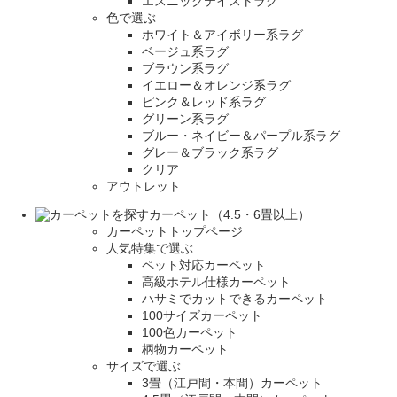
エスニックテイストラグ
色で選ぶ
ホワイト＆アイボリー系ラグ
ベージュ系ラグ
ブラウン系ラグ
イエロー＆オレンジ系ラグ
ピンク＆レッド系ラグ
グリーン系ラグ
ブルー・ネイビー＆パープル系ラグ
グレー＆ブラック系ラグ
クリア
アウトレット
カーペット（4.5・6畳以上）
カーペットトップページ
人気特集で選ぶ
ペット対応カーペット
高級ホテル仕様カーペット
ハサミでカットできるカーペット
100サイズカーペット
100色カーペット
柄物カーペット
サイズで選ぶ
3畳（江戸間・本間）カーペット