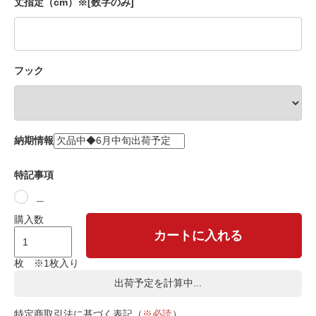
丈指定（cm）※[数字のみ]
フック
納期情報
特記事項
＿
購入数
カートに入れる
枚 ※1枚入り
出荷予定を計算中...
特定商取引法に基づく表記（
※必読
）