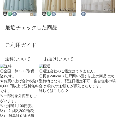
最近チェックした商品
ご利用ガイド
送料について
お届けについて
〇全国一律 550円(税
〇運送会社のご指定はできません。
込)です。
〇長さ240cm（江戸間4.5畳）以上の商品は大
★お買い上げ合計税込1
型荷物となり、
配送日指定不可
、集合住宅の場
0,000円以上で送料無料
合は
1階でのお渡し
が原則となります。
詳しくはこちら
です。
※一部対象外商品もご
ざいます。
※北海道1,100円(税
込)、沖縄2,200円(税
込)、離島は別途見積