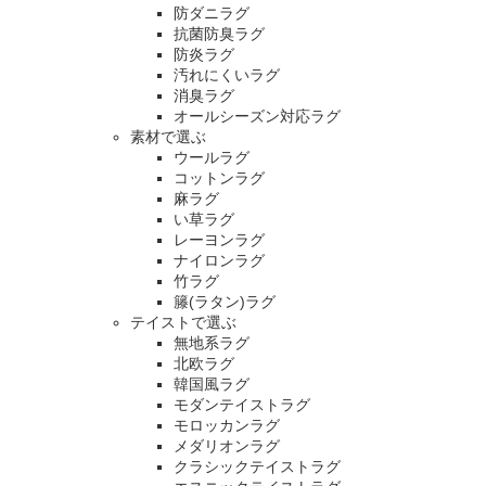
防ダニラグ
抗菌防臭ラグ
防炎ラグ
汚れにくいラグ
消臭ラグ
オールシーズン対応ラグ
素材で選ぶ
ウールラグ
コットンラグ
麻ラグ
い草ラグ
レーヨンラグ
ナイロンラグ
竹ラグ
籐(ラタン)ラグ
テイストで選ぶ
無地系ラグ
北欧ラグ
韓国風ラグ
モダンテイストラグ
モロッカンラグ
メダリオンラグ
クラシックテイストラグ