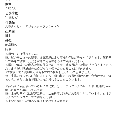
数量
１枚入り
ヒダ倍数
1.5倍ひだ
付属品
共布タッセル・アジャスターフックA or B
生産国
日本
梱包
簡易梱包
注意
※柄の出方は選べません。
※ご覧のモニターの環境、撮影環境により実物と色味が異なって見えます。無料サ
ンプルをご請求いただき実際のお色味を必ずご確認ください。
※幅101cm以上の商品は継ぎ部分があります。継ぎ目部分は極力柄が合うようにい
たしますが、既成品のためぴったり柄を合わせることはできません。
※2枚以上でご使用頂く場合も左右の柄合わせは行っておりません。
※共生地のタッセルに関しましても、柄の指定、表裏の柄合わせ・色合わせはでき
ません。また、左右で柄の出方が異なることもございます。
※商品名に表記されているサイズ（丈）はカーテンフックのレール取付け部分から
測った長さを表記しています。
※仕上がりサイズは縫製工程上、1cm程度の誤差がある場合がございます。丈はフ
ックのアジャスターでご調節ください。
※上記に関しての返品交換はお受けできかねます。