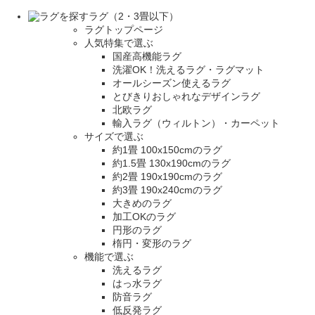
ラグ（2・3畳以下）
ラグトップページ
人気特集で選ぶ
国産高機能ラグ
洗濯OK！洗えるラグ・ラグマット
オールシーズン使えるラグ
とびきりおしゃれなデザインラグ
北欧ラグ
輸入ラグ（ウィルトン）・カーペット
サイズで選ぶ
約1畳 100x150cmのラグ
約1.5畳 130x190cmのラグ
約2畳 190x190cmのラグ
約3畳 190x240cmのラグ
大きめのラグ
加工OKのラグ
円形のラグ
楕円・変形のラグ
機能で選ぶ
洗えるラグ
はっ水ラグ
防音ラグ
低反発ラグ