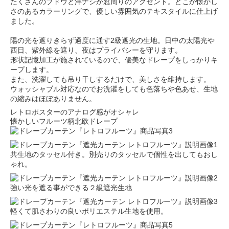
たくさんのブドウと洋ナシが窓周りのアクセント。どこか懐かし
さのあるカラーリングで、優しい雰囲気のテキスタイルに仕上げ
ました。
陽の光を遮りきらず適度に通す2級遮光の生地。日中の太陽光や
西日、紫外線を遮り、夜はプライバシーを守ります。
形状記憶加工が施されているので、優美なドレープをしっかりキ
ープします。
また、洗濯しても吊り干しするだけで、美しさを維持します。
ウォッシャブル対応なのでお洗濯をしても色落ちや色あせ、生地
の縮みはほぼありません。
レトロポスターのアナログ感がオシャレ
懐かしいフルーツ柄北欧ドレープ
共生地のタッセル付き。別売りのタッセルで個性を出してもおし
ゃれ。
強い光を遮る事ができる２級遮光生地
軽くて肌さわりの良いポリエステル生地を使用。