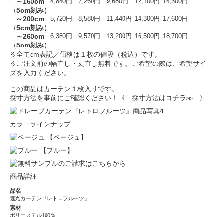
～160cm
4,840円
7,260円
9,680円
12,100円
14,300円
（5cm刻み）
～200cm
5,720円
8,580円
11,440円
14,300円
17,600円
（5cm刻み）
～260cm
6,380円
9,570円
13,200円
16,500円
18,700円
（5cm刻み）
※全てcm表記／価格は１枚の値段（税込）です。
※ご注文前の幅直し・丈直し無料です。ご希望の際は、希望サイ
ズを入力ください。
この商品はカーテン１枚入りです。
採寸方法を事前にご確認ください！
《 採寸方法はコチラ▹▹ 》
カラーラインナップ
【ベージュ】
【ブルー】
商品詳細
品名
遮光カーテン『レトロフルーツ』
素材
ポリエステル100％