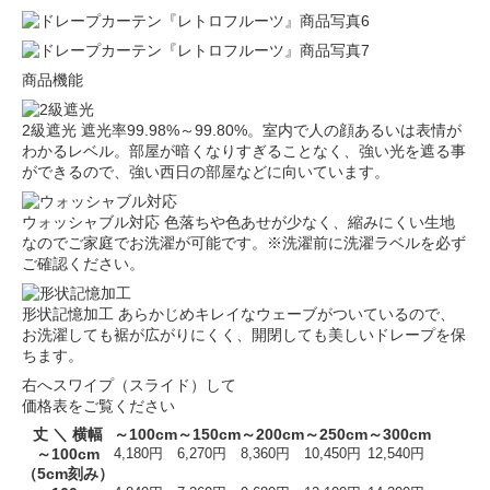
商品機能
2級遮光
遮光率99.98%～99.80%。室内で人の顔あるいは表情が
わかるレベル。部屋が暗くなりすぎることなく、強い光を遮る事
ができるので、強い西日の部屋などに向いています。
ウォッシャブル対応
色落ちや色あせが少なく、縮みにくい生地
なのでご家庭でお洗濯が可能です。※洗濯前に洗濯ラベルを必ず
ご確認ください。
形状記憶加工
あらかじめキレイなウェーブがついているので、
お洗濯しても裾が広がりにくく、開閉しても美しいドレープを保
ちます。
右へスワイプ（スライド）して
価格表をご覧ください
丈 ＼ 横幅
～100cm
～150cm
～200cm
～250cm
～300cm
～100cm
4,180円
6,270円
8,360円
10,450円
12,540円
（5cm刻み）