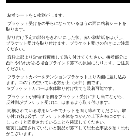
ha-colortx
粘着シートを１枚剥がします。
ブラケット受けをの平らになっているほうの面に粘着シートを
貼ります。
貼り付け予定の部分をきれいにした後、赤い剥離紙をはがし、
ブラケット受けを貼り付けます。ブラケット受けの向きにご注意
ください。
窓枠上部より5mm程度離して貼り付けてください。接着部分に
凸凹や汚れがある場合ブラインド落下の原因になります。ご注意
ください。
ブラケットカバーをテンションブラケットより内側に差し込み
ます。コの字の空いている方が上（天井）側です。
※ブラケットカバーは本体取り付け後でも装着可能です。
ブラケットが伸縮する側をブラケット受けに押し当てながら、
反対側がブラケット受けに、はまるよう取り付けます。
同梱されている専用レンチでナットを固く締めてください。取
り付け後は必ず、ブラケット本体をつかんで上下左右にゆすり、
しっかりと固定されていることを確認してください。
確実に固定されていないと製品が落下して思わぬ事故を招く恐れ
がございます。