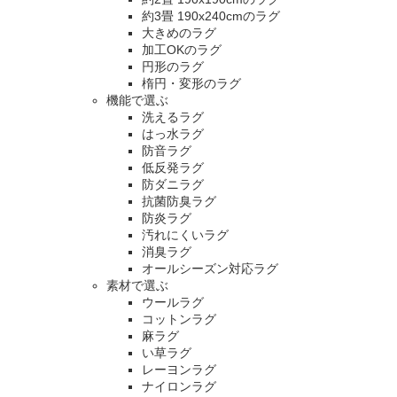
約3畳 190x240cmのラグ
大きめのラグ
加工OKのラグ
円形のラグ
楕円・変形のラグ
機能で選ぶ
洗えるラグ
はっ水ラグ
防音ラグ
低反発ラグ
防ダニラグ
抗菌防臭ラグ
防炎ラグ
汚れにくいラグ
消臭ラグ
オールシーズン対応ラグ
素材で選ぶ
ウールラグ
コットンラグ
麻ラグ
い草ラグ
レーヨンラグ
ナイロンラグ