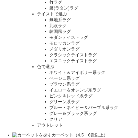
竹ラグ
籐(ラタン)ラグ
テイストで選ぶ
無地系ラグ
北欧ラグ
韓国風ラグ
モダンテイストラグ
モロッカンラグ
メダリオンラグ
クラシックテイストラグ
エスニックテイストラグ
色で選ぶ
ホワイト＆アイボリー系ラグ
ベージュ系ラグ
ブラウン系ラグ
イエロー＆オレンジ系ラグ
ピンク＆レッド系ラグ
グリーン系ラグ
ブルー・ネイビー＆パープル系ラグ
グレー＆ブラック系ラグ
クリア
アウトレット
カーペット（4.5・6畳以上）