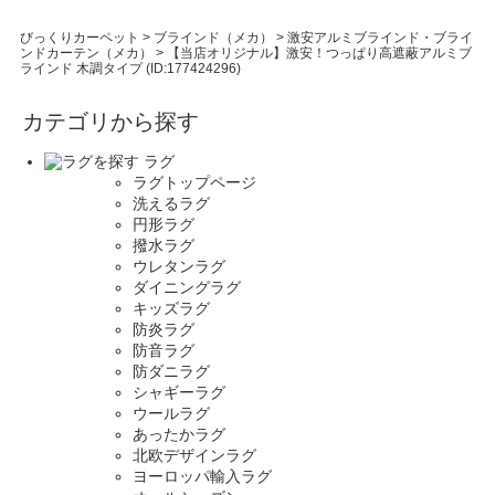
びっくりカーペット
>
ブラインド（メカ）
>
激安アルミブラインド・ブライ
ンドカーテン（メカ）
>
【当店オリジナル】激安！つっぱり高遮蔽アルミブ
ラインド 木調タイプ (ID:177424296)
カテゴリから探す
ラグ
ラグトップページ
洗えるラグ
円形ラグ
撥水ラグ
ウレタンラグ
ダイニングラグ
キッズラグ
防炎ラグ
防音ラグ
防ダニラグ
シャギーラグ
ウールラグ
あったかラグ
北欧デザインラグ
ヨーロッパ輸入ラグ