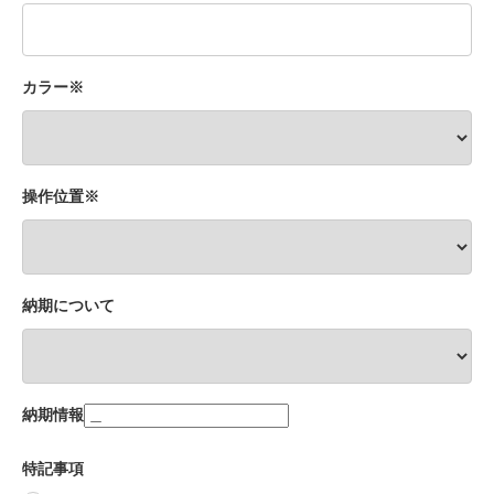
カラー※
操作位置※
納期について
納期情報
特記事項