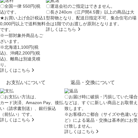
〇全国一律 550円(税
〇運送会社のご指定はできません。
込)です。
〇長さ240cm（江戸間4.5畳）以上の商品は大
★お買い上げ合計税込1
型荷物となり、
配送日指定不可
、集合住宅の場
0,000円以上で送料無料
合は
1階でのお渡し
が原則となります。
詳しくはこちら
です。
※一部対象外商品もご
ざいます。
※北海道1,100円(税
込)、沖縄2,200円(税
込)、離島は別途見積
り。
詳しくはこちら
お支払いについて
返品・交換について
〇お支払い方法は、
〇お届け時に破損・汚損していた場合
カード決済、Amazon Pay、後払
などは、すぐに新しい商品とお取替え
い（請求書別送）、銀行振込
致します。
（前払い）です。
※お客様のご都合（サイズや色違いな
詳しくはこちら
ど）による返品・交換は基本的にお受
け致しません。
詳しくはこちら