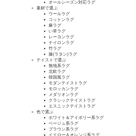
オールシーズン対応ラグ
素材で選ぶ
ウールラグ
コットンラグ
麻ラグ
い草ラグ
レーヨンラグ
ナイロンラグ
竹ラグ
籐(ラタン)ラグ
テイストで選ぶ
無地系ラグ
北欧ラグ
韓国風ラグ
モダンテイストラグ
モロッカンラグ
メダリオンラグ
クラシックテイストラグ
エスニックテイストラグ
色で選ぶ
ホワイト＆アイボリー系ラグ
ベージュ系ラグ
ブラウン系ラグ
イエロー＆オレンジ系ラグ