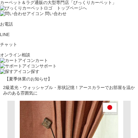
カーペット＆ラグ通販の大型専門店「びっくりカーペット」
問い合わせ
お電話
LINE
チャット
オンライン相談
カート
サポート
探す
【夏季休業のお知らせ】
2級遮光・ウォッシャブル・形状記憶！アースカラーでお部屋を温か
みのある雰囲気に