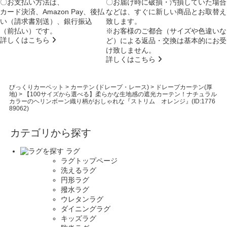
〇お支払い方法は、
〇お届け時に破損・汚損していた場合
カード決済、Amazon Pay、後払
などは、すぐに新しい商品とお取替え
い（請求書別送）、銀行振込
致します。
（前払い）です。
※お客様のご都合（サイズや色違いな
詳しくはこちら
ど）による返品・交換は基本的にお受
け致しません。
詳しくはこちら
びっくりカーペット
>
カーテン (ドレープ・レース)
>
ドレープカーテン(厚
地)
>
【100サイズから選べる】柔らかな生地感の遮光カーテン！ナチュラル
カラーのヘリンボーン織り柄がおしゃれな『ストリム オレンジ』(ID:1776
89062)
カテゴリから探す
ラグ
ラグトップページ
洗えるラグ
円形ラグ
撥水ラグ
ウレタンラグ
ダイニングラグ
キッズラグ