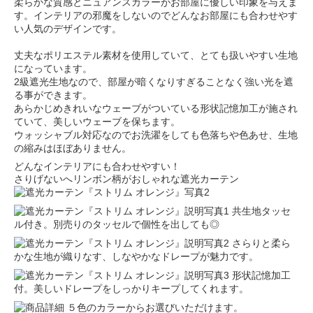
柔らかな質感とニュアンスカラーがお部屋に優しい印象を与えま
す。インテリアの邪魔をしないのでどんなお部屋にも合わせやす
い人気のデザインです。
丈夫なポリエステル素材を使用していて、とても扱いやすい生地
になっています。
2級遮光生地なので、部屋が暗くなりすぎることなく強い光を遮
る事ができます。
あらかじめきれいなウェーブがついている形状記憶加工が施され
ていて、美しいウェーブを保ちます。
ウォッシャブル対応なのでお洗濯をしても色落ちや色あせ、生地
の縮みはほぼありません。
どんなインテリアにも合わせやすい！
さりげないへリンボン柄がおしゃれな遮光カーテン
共生地タッセ
ル付き。別売りのタッセルで個性を出しても◎
さらりと柔ら
かな生地が織りなす、しなやかなドレープが魅力です。
形状記憶加工
付。美しいドレープをしっかりキープしてくれます。
５色のカラーからお選びいただけます。