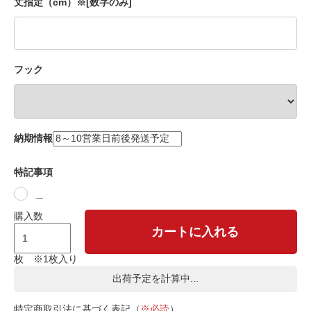
丈指定（cm）※[数字のみ]
フック
納期情報
特記事項
＿
購入数
カートに入れる
枚 ※1枚入り
出荷予定を計算中...
特定商取引法に基づく表記（
※必読
）