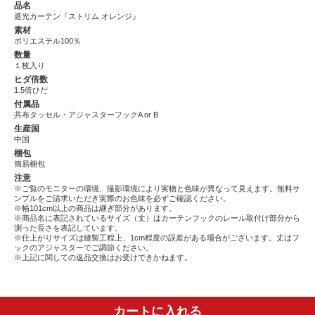
品名
遮光カーテン『ストリム オレンジ』
素材
ポリエステル100％
数量
１枚入り
ヒダ倍数
1.5倍ひだ
付属品
共布タッセル・アジャスターフックA or B
生産国
中国
梱包
簡易梱包
注意
※ご覧のモニターの環境、撮影環境により実物と色味が異なって見えます。無料サ
ンプルをご請求いただき実際のお色味を必ずご確認ください。
※幅101cm以上の商品は継ぎ部分があります。
※商品名に表記されているサイズ（丈）はカーテンフックのレール取付け部分から
測った長さを表記しています。
※仕上がりサイズは縫製工程上、1cm程度の誤差がある場合がございます。丈はフ
ックのアジャスターでご調節ください。
※上記に関しての返品交換はお受けできかねます。
カートに入れる