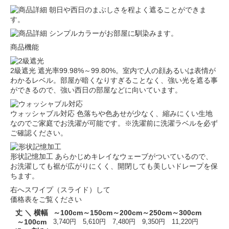
朝日や西日のまぶしさを程よく遮ることができま
す。
シンプルカラーがお部屋に馴染みます。
商品機能
2級遮光
遮光率99.98%～99.80%。室内で人の顔あるいは表情が
わかるレベル。部屋が暗くなりすぎることなく、強い光を遮る事
ができるので、強い西日の部屋などに向いています。
ウォッシャブル対応
色落ちや色あせが少なく、縮みにくい生地
なのでご家庭でお洗濯が可能です。※洗濯前に洗濯ラベルを必ず
ご確認ください。
形状記憶加工
あらかじめキレイなウェーブがついているので、
お洗濯しても裾が広がりにくく、開閉しても美しいドレープを保
ちます。
右へスワイプ（スライド）して
価格表をご覧ください
丈 ＼ 横幅
～100cm
～150cm
～200cm
～250cm
～300cm
～100cm
3,740円
5,610円
7,480円
9,350円
11,220円