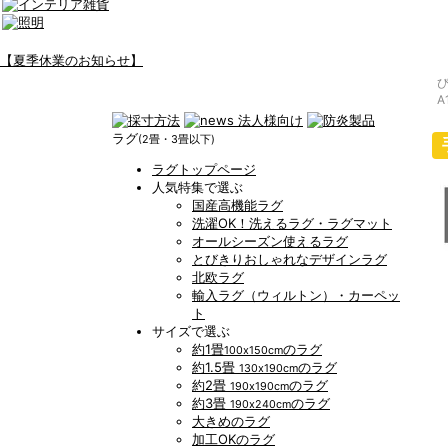
【夏季休業のお知らせ】
A
ラグ
(2畳・3畳以下)
ラグトップページ
人気特集で選ぶ
国産高機能ラグ
洗濯OK！洗えるラグ・ラグマット
オールシーズン使えるラグ
とびきりおしゃれなデザインラグ
北欧ラグ
輸入ラグ（ウィルトン）・カーペッ
ト
サイズで選ぶ
約1畳
のラグ
100x150cm
約1.5畳
のラグ
130x190cm
約2畳
のラグ
190x190cm
約3畳
のラグ
190x240cm
大きめのラグ
加工OKのラグ