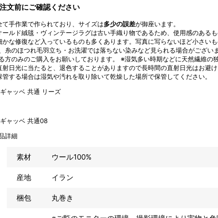
注文前にご確認ください
全て手作業で作られており、サイズは
多少の誤差
が御座います。
オールド絨毯・ヴィンテージラグは古い手織り物であるため、使用感のあるも
細かな修復など入っているものも多くあります。写真に写らないほど小さい
、糸のほつれ毛羽立ち・お洗濯では落ちない染みなど見られる場合がござい
る方のみのご購入をお願いしております。 ※湿気多い時期などに天然繊維の
直射日光に当たると、退色することがありますので長時間の直射日光はお避け
保管する場合は湿気や汚れを取り除いて乾燥した場所で保管してください。
品詳細
素材
ウール100%
産地
イラン
梱包
丸巻き