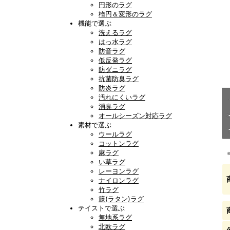
円形のラグ
楕円＆変形のラグ
機能で選ぶ
洗えるラグ
はっ水ラグ
防音ラグ
低反発ラグ
防ダニラグ
抗菌防臭ラグ
防炎ラグ
汚れにくいラグ
消臭ラグ
オールシーズン対応ラグ
素材で選ぶ
ウールラグ
コットンラグ
麻ラグ
い草ラグ
レーヨンラグ
ナイロンラグ
竹ラグ
籐(ラタン)ラグ
テイストで選ぶ
無地系ラグ
北欧ラグ