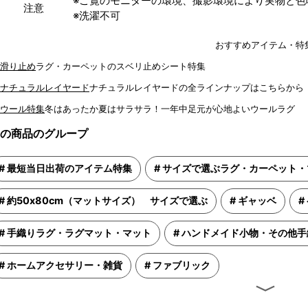
※ご覧のモニターの環境、撮影環境により実物と色
注意
※洗濯不可
おすすめアイテム・特
ラグ・カーペットのスベリ止めシート特集
ナチュラルレイヤードの全ラインナップはこちらから
冬はあったか夏はサラサラ！一年中足元が心地よいウールラグ
の商品のグループ
最短当日出荷のアイテム特集
サイズで選ぶラグ・カーペット・
約50x80cm（マットサイズ） サイズで選ぶ
ギャッベ
手織りラグ・ラグマット・マット
ハンドメイド小物・その他手
ホームアクセサリー・雑貨
ファブリック
〉