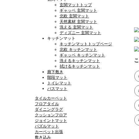
玄関マットトップ
ギャッベ 玄関マット
北欧 玄関マット
天然素材 玄関マット
洗える 玄関マット
ディズニー 玄関マット
キッチンマット
キッチンマットトップページ
北欧 キッチンマット
ギャッベ キッチンマット
こ
洗えるキッチンマット
拭けるキッチンマット
廊下敷き
階段マット
トイレマット
バスマット
タイルカーペット
フロアタイル
ダイニングラグ
クッションフロア
ジョイントマット
パズルマット
カーペット出張
敷き込み