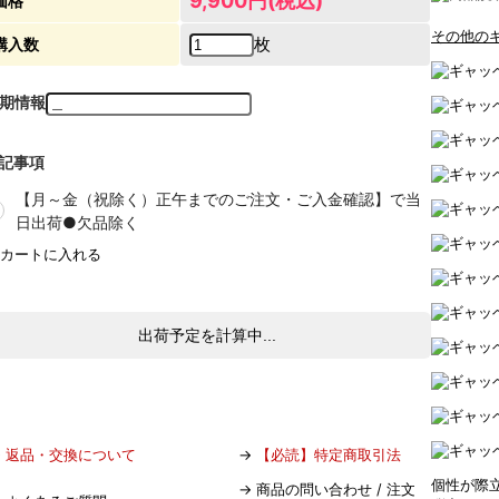
9,900円(税込)
価格
その他の
枚
購入数
期情報
記事項
【月～金（祝除く）正午までのご注文・ご入金確認】で当
日出荷●欠品除く
出荷予定を計算中...
→
返品・交換について
→
【必読】特定商取引法
個性が際
→
商品の問い合わせ / 注文