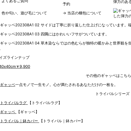
→
よくあるご質問
弾力のあ
予約
→
色や匂い、遊び毛について
→
当店の梱包について
した弾力
サイドは丁寧に折り返した仕上げになっています。
四隅にはかわいいフサがついています。
草木染ならではの色むらが独特の暖かみと世界観を
。
イズラインナップ
40x40cm
￥9,900
その他のギャッベはこち
一点モノで一生モノ。心が満たされるあなただけの一枚を。
トライバルシリーズ
【トライバルラグ】
【ギャッベ】
【トライバル｜鉢カバー】