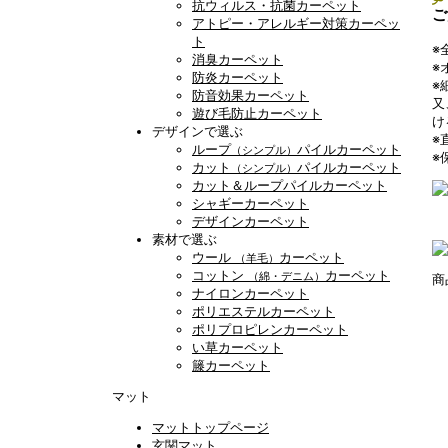
抗ウィルス・抗菌カーペット
ご
アトピー・アレルギー対策カーペッ
ト
※
消臭カーペット
※
防炎カーペット
※
防音効果カーペット
又
遊び毛防止カーペット
け
デザインで選ぶ
※
ループ
パイルカーペット
（シンプル）
※
カット
パイルカーペット
（シンプル）
カット＆ループパイルカーペット
シャギーカーペット
デザインカーペット
素材で選ぶ
ウール
カーペット
（羊毛）
コットン
カーペット
（綿・デニム）
商
ナイロンカーペット
ポリエステルカーペット
ポリプロピレンカーペット
い草カーペット
籐カーペット
マット
マットトップページ
玄関マット