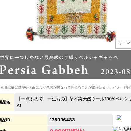
※画像は撮影環境や画面により色味が異なって見えることが御座います。イメージ違
【一点もので、一生もの】草木染天然ウール100%ペルシャギャッ
商品名
A1
178996483
商品ID