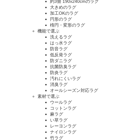
約3畳 190x240cmのラグ
大きめのラグ
加工OKのラグ
円形のラグ
楕円・変形のラグ
機能で選ぶ
洗えるラグ
はっ水ラグ
防音ラグ
低反発ラグ
防ダニラグ
抗菌防臭ラグ
防炎ラグ
汚れにくいラグ
消臭ラグ
オールシーズン対応ラグ
素材で選ぶ
ウールラグ
コットンラグ
麻ラグ
い草ラグ
レーヨンラグ
ナイロンラグ
竹ラグ