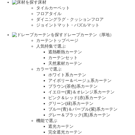
床材
タイルカーペット
フロアタイル
ダイニングラグ・クッションフロア
ジョイントマット・パズルマット
ドレープカーテン（厚地）
カーテントップページ
人気特集で選ぶ
遮熱断熱カーテン
カーテンセット
天然素材カーテン
カラーで選ぶ
ホワイト系カーテン
アイボリー＆ベージュ系カーテン
ブラウン(茶色)系カーテン
イエロー(黄)＆オレンジ系カーテン
ピンク＆レッド(赤)系カーテン
グリーン(緑)系カーテン
ブルー(青)＆パープル(紫)系カーテン
グレー＆ブラック(黒)系カーテン
機能で選ぶ
遮光カーテン
完全遮光カーテン