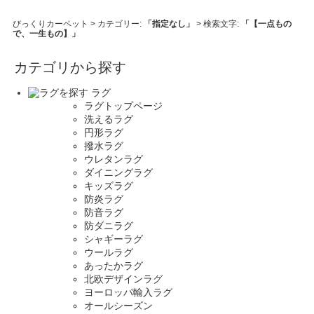
びっくりカーペット
> カテゴリー:
「指定なし」
> 検索文字:
「【一点もの
で、一生もの】」
カテゴリから探す
ラグ
ラグトップページ
洗えるラグ
円形ラグ
撥水ラグ
ウレタンラグ
ダイニングラグ
キッズラグ
防炎ラグ
防音ラグ
防ダニラグ
シャギーラグ
ウールラグ
あったかラグ
北欧デザインラグ
ヨーロッパ輸入ラグ
オールシーズン