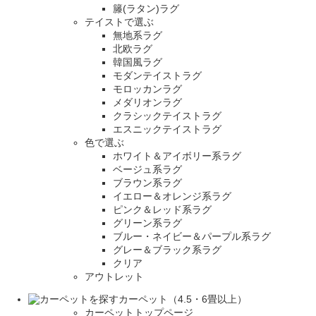
籐(ラタン)ラグ
テイストで選ぶ
無地系ラグ
北欧ラグ
韓国風ラグ
モダンテイストラグ
モロッカンラグ
メダリオンラグ
クラシックテイストラグ
エスニックテイストラグ
色で選ぶ
ホワイト＆アイボリー系ラグ
ベージュ系ラグ
ブラウン系ラグ
イエロー＆オレンジ系ラグ
ピンク＆レッド系ラグ
グリーン系ラグ
ブルー・ネイビー＆パープル系ラグ
グレー＆ブラック系ラグ
クリア
アウトレット
カーペット（4.5・6畳以上）
カーペットトップページ