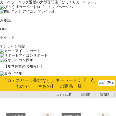
カーペット＆ラグ通販の大型専門店「びっくりカーペット」
問い合わせ
お電話
LINE
チャット
オンライン相談
カート
サポート
探す
【夏季休業のお知らせ】
「カテゴリー：指定なし／キーワード：【一点
225
商品
件
もので、一生もの】」の商品一覧
おすすめ順
価格順
新着順