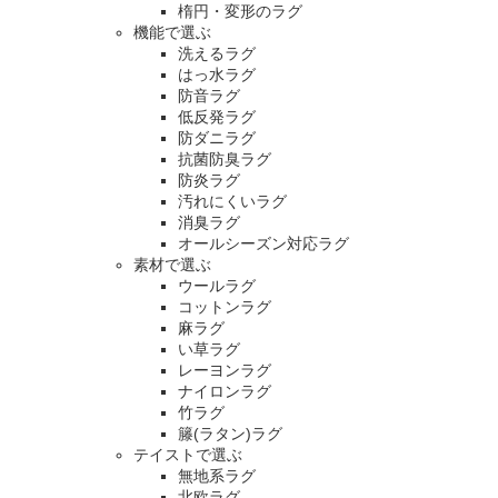
楕円・変形のラグ
機能で選ぶ
洗えるラグ
はっ水ラグ
防音ラグ
低反発ラグ
防ダニラグ
抗菌防臭ラグ
防炎ラグ
汚れにくいラグ
消臭ラグ
オールシーズン対応ラグ
素材で選ぶ
ウールラグ
コットンラグ
麻ラグ
い草ラグ
レーヨンラグ
ナイロンラグ
竹ラグ
籐(ラタン)ラグ
テイストで選ぶ
無地系ラグ
北欧ラグ