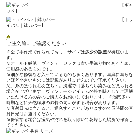
【ギャ
ッベ】
【トラ
イバル｜鉢カバー】
ご注文前にご確認ください
※全て手作業で作られており、サイズは
多少の誤差
が御座いま
す。
※オールド絨毯・ヴィンテージラグは古い手織り物であるため、
使用感のあるものです。
※細かな修復など入っているものも多くあります。写真に写らな
いほど小さいものには記載がありませんのでご了承ください。
又、糸のほつれ毛羽立ち・お洗濯では落ちない染みなど見られる
場合がございます。ヴィンテージアイテムの持ち味としてご理解
いただける方のみのご購入をお願いしております。 ※湿気多い
時期などに天然繊維の独特の匂いがする場合があります。
※直射日光に当たると、退色することがありますので長時間の直
射日光はお避けください。
※保管する場合は湿気や汚れを取り除いて乾燥した場所で保管し
てください。