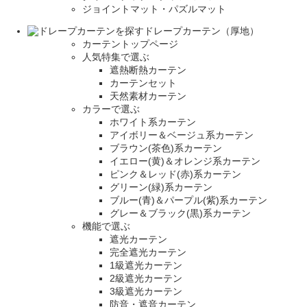
ジョイントマット・パズルマット
ドレープカーテン（厚地）
カーテントップページ
人気特集で選ぶ
遮熱断熱カーテン
カーテンセット
天然素材カーテン
カラーで選ぶ
ホワイト系カーテン
アイボリー＆ベージュ系カーテン
ブラウン(茶色)系カーテン
イエロー(黄)＆オレンジ系カーテン
ピンク＆レッド(赤)系カーテン
グリーン(緑)系カーテン
ブルー(青)＆パープル(紫)系カーテン
グレー＆ブラック(黒)系カーテン
機能で選ぶ
遮光カーテン
完全遮光カーテン
1級遮光カーテン
2級遮光カーテン
3級遮光カーテン
防音・遮音カーテン