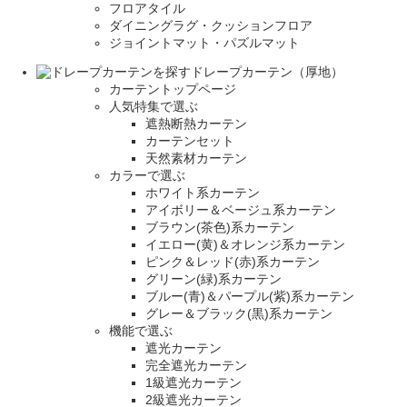
フロアタイル
ダイニングラグ・クッションフロア
ジョイントマット・パズルマット
ドレープカーテン（厚地）
カーテントップページ
人気特集で選ぶ
遮熱断熱カーテン
カーテンセット
天然素材カーテン
カラーで選ぶ
ホワイト系カーテン
アイボリー＆ベージュ系カーテン
ブラウン(茶色)系カーテン
イエロー(黄)＆オレンジ系カーテン
ピンク＆レッド(赤)系カーテン
グリーン(緑)系カーテン
ブルー(青)＆パープル(紫)系カーテン
グレー＆ブラック(黒)系カーテン
機能で選ぶ
遮光カーテン
完全遮光カーテン
1級遮光カーテン
2級遮光カーテン