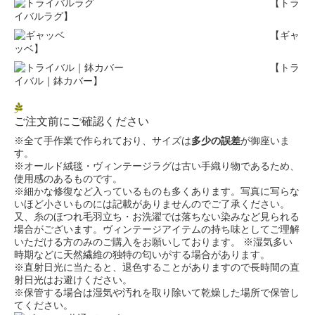
【トラ
イバルラグ】
【ギャ
ッベ】
【トラ
イバル｜鉢カバー】
ご注文前にご確認ください
※全て手作業で作られており、サイズは
多少の誤差
が御座いま
す。
※オールド絨毯・ヴィンテージラグは古い手織り物であるため、
使用感のあるものです。
※細かな修復など入っているものも多くあります。写真に写らな
いほど小さいものには記載がありませんのでご了承ください。
又、糸のほつれ毛羽立ち・お洗濯では落ちない染みなど見られる
場合がございます。ヴィンテージアイテムの持ち味としてご理解
いただける方のみのご購入をお願いしております。 ※湿気多い
時期などに天然繊維の独特の匂いがする場合があります。
※直射日光に当たると、退色することがありますので長時間の直
射日光はお避けください。
※保管する場合は湿気や汚れを取り除いて乾燥した場所で保管し
てください。