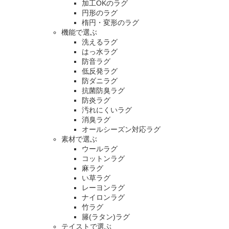
加工OKのラグ
円形のラグ
楕円・変形のラグ
機能で選ぶ
洗えるラグ
はっ水ラグ
防音ラグ
低反発ラグ
防ダニラグ
抗菌防臭ラグ
防炎ラグ
汚れにくいラグ
消臭ラグ
オールシーズン対応ラグ
素材で選ぶ
ウールラグ
コットンラグ
麻ラグ
い草ラグ
レーヨンラグ
ナイロンラグ
竹ラグ
籐(ラタン)ラグ
テイストで選ぶ