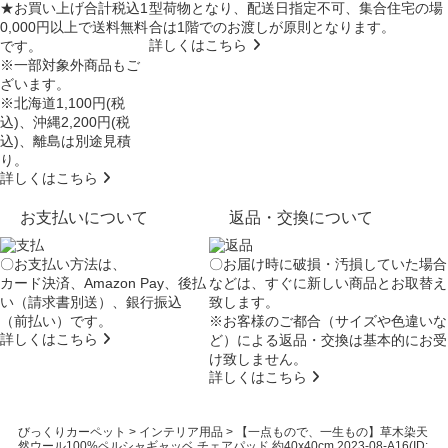
★お買い上げ合計税込1
型荷物となり、
配送日指定不可
、集合住宅の場
0,000円以上で送料無料
合は
1階でのお渡し
が原則となります。
詳しくはこちら
です。
※一部対象外商品もご
ざいます。
※北海道1,100円(税
込)、沖縄2,200円(税
込)、離島は別途見積
り。
詳しくはこちら
お支払いについて
返品・交換について
〇お支払い方法は、
〇お届け時に破損・汚損していた場合
カード決済、Amazon Pay、後払
などは、すぐに新しい商品とお取替え
い（請求書別送）、銀行振込
致します。
（前払い）です。
※お客様のご都合（サイズや色違いな
詳しくはこちら
ど）による返品・交換は基本的にお受
け致しません。
詳しくはこちら
びっくりカーペット
>
インテリア用品
>
【一点もので、一生もの】草木染天
然ウール100%ペルシャギャッベ チェアパッド 約40x40cm 2023-08-A16(ID: