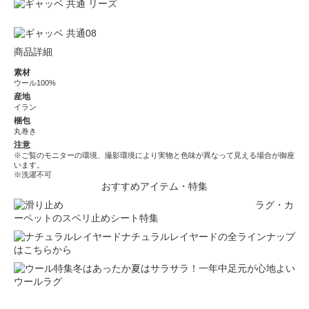
商品詳細
素材
ウール100%
産地
イラン
梱包
丸巻き
注意
※ご覧のモニターの環境、撮影環境により実物と色味が異なって見える場合が御座
います。
※洗濯不可
おすすめアイテム・特集
ラグ・カ
ーペットのスベリ止めシート特集
ナチュラルレイヤードの全ラインナップ
はこちらから
冬はあったか夏はサラサラ！一年中足元が心地よい
ウールラグ