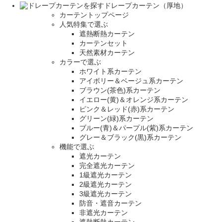
ドレープカーテン（厚地）
カーテントップページ
人気特集で選ぶ
遮熱断熱カーテン
カーテンセット
天然素材カーテン
カラーで選ぶ
ホワイト系カーテン
アイボリー＆ベージュ系カーテン
ブラウン(茶色)系カーテン
イエロー(黄)＆オレンジ系カーテン
ピンク＆レッド(赤)系カーテン
グリーン(緑)系カーテン
ブルー(青)＆パープル(紫)系カーテン
グレー＆ブラック(黒)系カーテン
機能で選ぶ
遮光カーテン
完全遮光カーテン
1級遮光カーテン
2級遮光カーテン
3級遮光カーテン
防音・遮音カーテン
非遮光カーテン