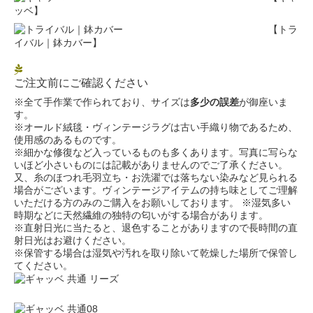
ッベ】
【トラ
イバル｜鉢カバー】
ご注文前にご確認ください
※全て手作業で作られており、サイズは
多少の誤差
が御座いま
す。
※オールド絨毯・ヴィンテージラグは古い手織り物であるため、
使用感のあるものです。
※細かな修復など入っているものも多くあります。写真に写らな
いほど小さいものには記載がありませんのでご了承ください。
又、糸のほつれ毛羽立ち・お洗濯では落ちない染みなど見られる
場合がございます。ヴィンテージアイテムの持ち味としてご理解
いただける方のみのご購入をお願いしております。 ※湿気多い
時期などに天然繊維の独特の匂いがする場合があります。
※直射日光に当たると、退色することがありますので長時間の直
射日光はお避けください。
※保管する場合は湿気や汚れを取り除いて乾燥した場所で保管し
てください。