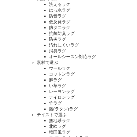
洗えるラグ
はっ水ラグ
防音ラグ
低反発ラグ
防ダニラグ
抗菌防臭ラグ
防炎ラグ
汚れにくいラグ
消臭ラグ
オールシーズン対応ラグ
素材で選ぶ
ウールラグ
コットンラグ
麻ラグ
い草ラグ
レーヨンラグ
ナイロンラグ
竹ラグ
籐(ラタン)ラグ
テイストで選ぶ
無地系ラグ
北欧ラグ
韓国風ラグ