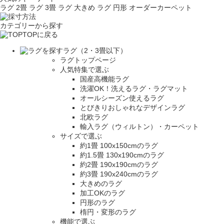
ラグ 2畳
ラグ 3畳
ラグ 大きめ
ラグ 円形
オーダーカーペット
カテゴリーから探す
TOPに戻る
ラグ（2・3畳以下）
ラグトップページ
人気特集で選ぶ
国産高機能ラグ
洗濯OK！洗えるラグ・ラグマット
オールシーズン使えるラグ
とびきりおしゃれなデザインラグ
北欧ラグ
輸入ラグ（ウィルトン）・カーペット
サイズで選ぶ
約1畳 100x150cmのラグ
約1.5畳 130x190cmのラグ
約2畳 190x190cmのラグ
約3畳 190x240cmのラグ
大きめのラグ
加工OKのラグ
円形のラグ
楕円・変形のラグ
機能で選ぶ