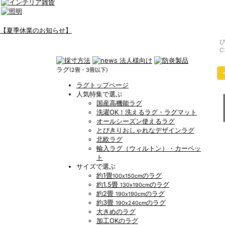
【夏季休業のお知らせ】
C
ラグ
(2畳・3畳以下)
ラグトップページ
人気特集で選ぶ
国産高機能ラグ
洗濯OK！洗えるラグ・ラグマット
オールシーズン使えるラグ
とびきりおしゃれなデザインラグ
北欧ラグ
輸入ラグ（ウィルトン）・カーペッ
ト
サイズで選ぶ
約1畳
のラグ
100x150cm
約1.5畳
のラグ
130x190cm
約2畳
のラグ
190x190cm
約3畳
のラグ
190x240cm
大きめのラグ
加工OKのラグ