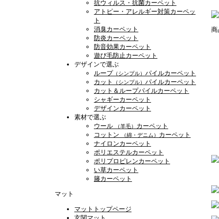
抗ウィルス・抗菌カーペット
アトピー・アレルギー対策カーペッ
ト
消臭カーペット
商
防炎カーペット
防音効果カーペット
遊び毛防止カーペット
デザインで選ぶ
ループ
パイルカーペット
（シンプル）
カット
パイルカーペット
（シンプル）
カット＆ループパイルカーペット
シャギーカーペット
デザインカーペット
素材で選ぶ
ウール
カーペット
（羊毛）
コットン
カーペット
（綿・デニム）
ナイロンカーペット
ポリエステルカーペット
ポリプロピレンカーペット
い草カーペット
籐カーペット
マット
マットトップページ
玄関マット