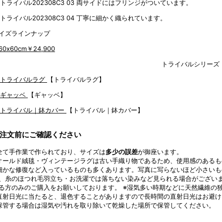
両サイドにはフリンジがついています。
丁寧に細かく織られています。
イズラインナップ
60x60cm
￥24,900
トライバルシリーズ
【トライバルラグ】
【ギャッベ】
【トライバル｜鉢カバー】
注文前にご確認ください
全て手作業で作られており、サイズは
多少の誤差
が御座います。
オールド絨毯・ヴィンテージラグは古い手織り物であるため、使用感のあるも
細かな修復など入っているものも多くあります。写真に写らないほど小さい
、糸のほつれ毛羽立ち・お洗濯では落ちない染みなど見られる場合がござい
る方のみのご購入をお願いしております。 ※湿気多い時期などに天然繊維の
直射日光に当たると、退色することがありますので長時間の直射日光はお避け
保管する場合は湿気や汚れを取り除いて乾燥した場所で保管してください。