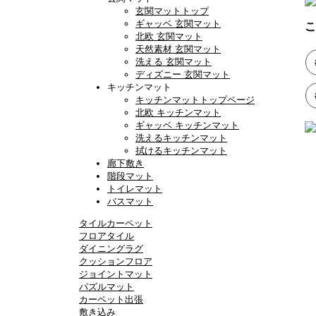
玄関マットトップ
ギャッベ 玄関マット
こ
北欧 玄関マット
天然素材 玄関マット
洗える 玄関マット
ディズニー 玄関マット
キッチンマット
キッチンマットトップページ
北欧 キッチンマット
ギャッベ キッチンマット
洗えるキッチンマット
拭けるキッチンマット
廊下敷き
階段マット
トイレマット
バスマット
タイルカーペット
フロアタイル
ダイニングラグ
クッションフロア
ジョイントマット
パズルマット
カーペット出張
敷き込み