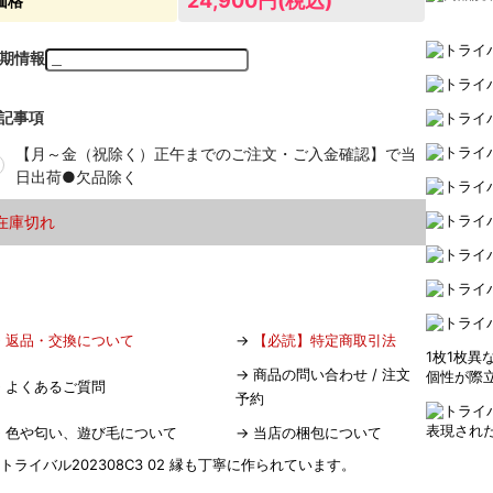
24,900円(税込)
価格
期情報
記事項
【月～金（祝除く）正午までのご注文・ご入金確認】で当
日出荷●欠品除く
在庫切れ
→
返品・交換について
→
【必読】特定商取引法
1枚1枚異
→
商品の問い合わせ / 注文
個性が際
→
よくあるご質問
予約
表現され
→
色や匂い、遊び毛について
→
当店の梱包について
縁も丁寧に作られています。