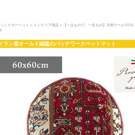
びっくりカーペット
>
インテリア用品
>
【一点もので、一生もの】天然ウール110%トラ
3
イラン産オールド絨毯のパッチワークペットマット