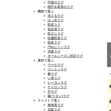
円形のラグ
楕円＆変形のラグ
機能で選ぶ
洗えるラグ
はっ水ラグ
防音ラグ
低反発ラグ
防ダニラグ
抗菌防臭ラグ
防炎ラグ
汚れにくいラグ
消臭ラグ
オールシーズン対応ラグ
素材で選ぶ
ウールラグ
コットンラグ
麻ラグ
い草ラグ
レーヨンラグ
ナイロンラグ
竹ラグ
籐(ラタン)ラグ
テイストで選ぶ
無地系ラグ
北欧ラグ