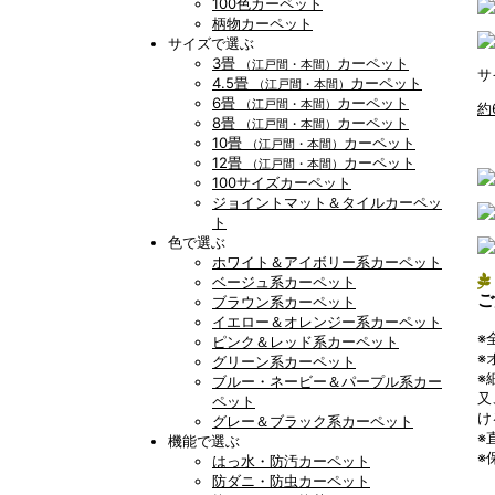
100色カーペット
柄物カーペット
サイズで選ぶ
3畳
カーペット
（江戸間・本間）
サ
4.5畳
カーペット
（江戸間・本間）
6畳
カーペット
（江戸間・本間）
約
8畳
カーペット
（江戸間・本間）
10畳
カーペット
（江戸間・本間）
12畳
カーペット
（江戸間・本間）
100サイズカーペット
ジョイントマット＆タイルカーペッ
ト
色で選ぶ
ホワイト＆アイボリー系カーペット
ベージュ系カーペット
ご
ブラウン系カーペット
イエロー＆オレンジー系カーペット
※
ピンク＆レッド系カーペット
※
グリーン系カーペット
※
ブルー・ネービー＆パープル系カー
又
ペット
け
グレー＆ブラック系カーペット
※
機能で選ぶ
※
はっ水・防汚カーペット
防ダニ・防虫カーペット