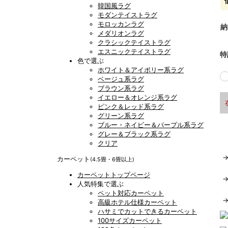
韓国風ラグ
モダンテイストラグ
モロッカンラグ
納
メダリオンラグ
クラシックテイストラグ
エスニックテイストラグ
特
色で選ぶ
ホワイト＆アイボリー系ラグ
ベージュ系ラグ
ブラウン系ラグ
イエロー＆オレンジ系ラグ
ピンク＆レッド系ラグ
グリーン系ラグ
ブルー・ネイビー＆パープル系ラグ
グレー＆ブラック系ラグ
クリア
カーペット
(4.5畳・6畳以上)
カーペットトップページ
人気特集で選ぶ
ペット対応カーペット
高級ホテル仕様カーペット
ハサミでカットできるカーペット
100サイズカーペット