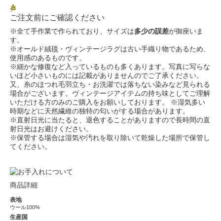
ご注文前にご確認ください
※全て手作業で作られており、サイズは
多少の誤差
が御座いま
す。
※オールド絨毯・ヴィンテージラグは古い手織り物であるため、
使用感のあるものです。
※細かな修復など入っているものも多くあります。写真に写らな
いほど小さいものには記載がありませんのでご了承ください。
又、糸のほつれ毛羽立ち・お洗濯では落ちない染みなど見られる
場合がございます。ヴィンテージアイテムの持ち味としてご理解
いただける方のみのご購入をお願いしております。 ※湿気多い
時期などに天然繊維の独特の匂いがする場合があります。
※直射日光に当たると、退色することがありますので長時間の直
射日光はお避けください。
※保管する場合は湿気や汚れを取り除いて乾燥した場所で保管し
てください。
商品詳細
表地
ウール100%
生産国