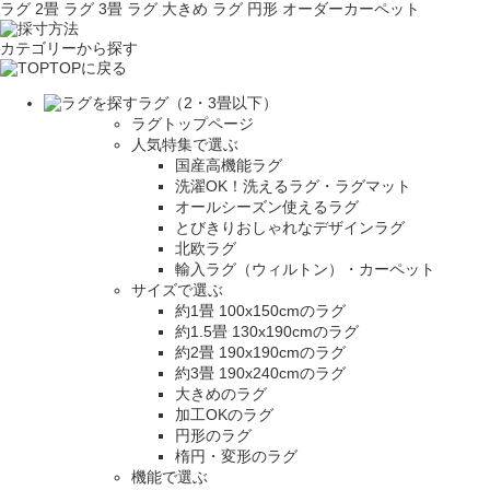
ラグ 2畳
ラグ 3畳
ラグ 大きめ
ラグ 円形
オーダーカーペット
カテゴリーから探す
TOPに戻る
ラグ（2・3畳以下）
ラグトップページ
人気特集で選ぶ
国産高機能ラグ
洗濯OK！洗えるラグ・ラグマット
オールシーズン使えるラグ
とびきりおしゃれなデザインラグ
北欧ラグ
輸入ラグ（ウィルトン）・カーペット
サイズで選ぶ
約1畳 100x150cmのラグ
約1.5畳 130x190cmのラグ
約2畳 190x190cmのラグ
約3畳 190x240cmのラグ
大きめのラグ
加工OKのラグ
円形のラグ
楕円・変形のラグ
機能で選ぶ