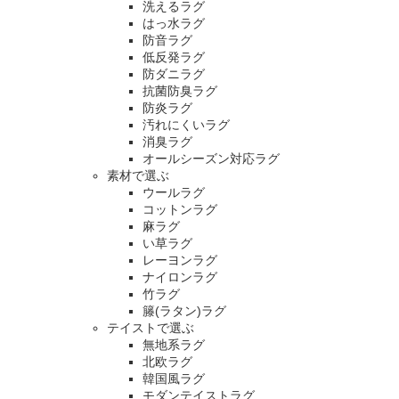
洗えるラグ
はっ水ラグ
防音ラグ
低反発ラグ
防ダニラグ
抗菌防臭ラグ
防炎ラグ
汚れにくいラグ
消臭ラグ
オールシーズン対応ラグ
素材で選ぶ
ウールラグ
コットンラグ
麻ラグ
い草ラグ
レーヨンラグ
ナイロンラグ
竹ラグ
籐(ラタン)ラグ
テイストで選ぶ
無地系ラグ
北欧ラグ
韓国風ラグ
モダンテイストラグ