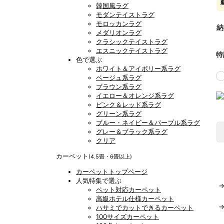
韓国風ラグ
モダンテイストラグ
モロッカンラグ
納
メダリオンラグ
クラシックテイストラグ
エスニックテイストラグ
特
色で選ぶ
ホワイト＆アイボリー系ラグ
ベージュ系ラグ
ブラウン系ラグ
イエロー＆オレンジ系ラグ
ピンク＆レッド系ラグ
グリーン系ラグ
ブルー・ネイビー＆パープル系ラグ
グレー＆ブラック系ラグ
クリア
カーペット
(4.5畳・6畳以上)
カーペットトップページ
人気特集で選ぶ
ペット対応カーペット
高級ホテル仕様カーペット
ハサミでカットできるカーペット
100サイズカーペット