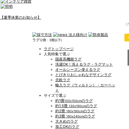
【夏季休業のお知らせ】
ラグ
(2畳・3畳以下)
ラグトップページ
人気特集で選ぶ
国産高機能ラグ
洗濯OK！洗えるラグ・ラグマット
オールシーズン使えるラグ
とびきりおしゃれなデザインラグ
北欧ラグ
輸入ラグ（ウィルトン）・カーペッ
ト
サイズで選ぶ
約1畳
のラグ
100x150cm
約1.5畳
のラグ
130x190cm
約2畳
のラグ
190x190cm
約3畳
のラグ
190x240cm
大きめのラグ
加工OKのラグ