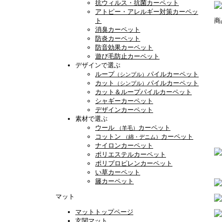
抗ウィルス・抗菌カーペット
アトピー・アレルギー対策カーペッ
ト
商
消臭カーペット
防炎カーペット
防音効果カーペット
遊び毛防止カーペット
デザインで選ぶ
ループ
パイルカーペット
（シンプル）
カット
パイルカーペット
（シンプル）
カット＆ループパイルカーペット
シャギーカーペット
デザインカーペット
素材で選ぶ
ウール
カーペット
（羊毛）
コットン
カーペット
（綿・デニム）
ナイロンカーペット
ポリエステルカーペット
ポリプロピレンカーペット
い草カーペット
籐カーペット
マット
マットトップページ
玄関マット