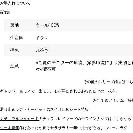
品詳細
表地
ウール100%
生産国
イラン
梱包
丸巻き
※ご覧のモニターの環境、撮影環境により実物と
注意
※洗濯不可
その他のシリーズ商品はこ
一点モノで一生モノ。心が満たされるあなただけの一枚を。
おすすめアイテム・特
ラグ・カーペットのスベリ止めシート特集
ナチュラルレイヤードの全ラインナップはこちらから
冬はあったか夏はサラサラ！一年中足元が心地よいウールラグ