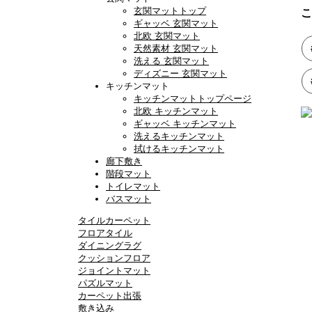
玄関マットトップ
こ
ギャッベ 玄関マット
北欧 玄関マット
天然素材 玄関マット
洗える 玄関マット
ディズニー 玄関マット
キッチンマット
キッチンマットトップページ
北欧 キッチンマット
ギャッベ キッチンマット
洗えるキッチンマット
拭けるキッチンマット
廊下敷き
階段マット
トイレマット
バスマット
タイルカーペット
フロアタイル
ダイニングラグ
クッションフロア
ジョイントマット
パズルマット
カーペット出張
敷き込み