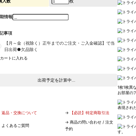
枚
購入数
期情報
記事項
【月～金（祝除く）正午までのご注文・ご入金確認】で当
日出荷●欠品除く
出荷予定を計算中...
1枚1枚異
お部屋の
表現され
→
返品・交換について
→
【必読】特定商取引法
→
商品の問い合わせ / 注文
→
よくあるご質問
予約
す。