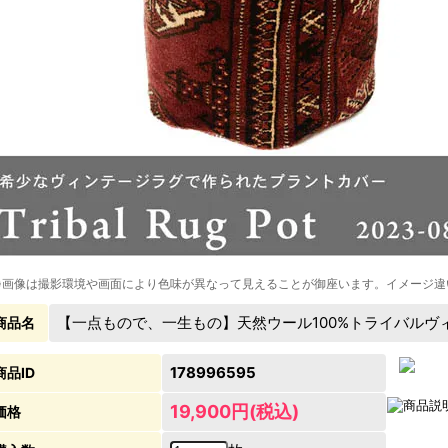
※画像は撮影環境や画面により色味が異なって見えることが御座います。イメージ違
【一点もので、一生もの】天然ウール100%トライバルヴィンテー
商品名
178996595
商品ID
19,900円(税込)
価格