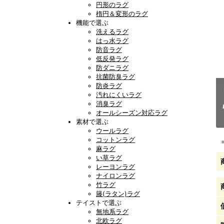
円形のラグ
楕円＆変形のラグ
機能で選ぶ
洗えるラグ
はっ水ラグ
防音ラグ
低反発ラグ
防ダニラグ
抗菌防臭ラグ
防炎ラグ
汚れにくいラグ
消臭ラグ
オールシーズン対応ラグ
素材で選ぶ
ウールラグ
コットンラグ
麻ラグ
い草ラグ
レーヨンラグ
ナイロンラグ
竹ラグ
籐(ラタン)ラグ
テイストで選ぶ
無地系ラグ
北欧ラグ