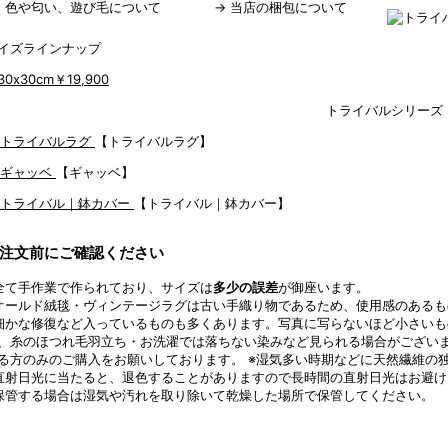
→
色や匂い、遊び毛について
→
当店の梱包について
イズラインナップ
30x30cm
￥19,900
トライバルシリーズ
【トライバルラグ】
【ギャッベ】
【トライバル｜鉢カバー】
注文前にご確認ください
全て手作業で作られており、サイズは
多少の誤差
が御座います。
オールド絨毯・ヴィンテージラグは古い手織り物であるため、使用感のあるも
細かな修復など入っているものも多くあります。写真に写らないほど小さい
、糸のほつれ毛羽立ち・お洗濯では落ちない染みなど見られる場合がござい
る方のみのご購入をお願いしております。 ※湿気多い時期などに天然繊維の
直射日光に当たると、退色することがありますので長時間の直射日光はお避け
保管する場合は湿気や汚れを取り除いて乾燥した場所で保管してください。