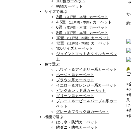
100色カーペット
柄物カーペット
サイズで選ぶ
サ
3畳
カーペット
（江戸間・本間）
4.5畳
カーペット
（江戸間・本間）
約
6畳
カーペット
（江戸間・本間）
8畳
カーペット
（江戸間・本間）
10畳
カーペット
（江戸間・本間）
12畳
カーペット
（江戸間・本間）
100サイズカーペット
ジョイントマット＆タイルカーペッ
ト
色で選ぶ
ホワイト＆アイボリー系カーペット
ご
ベージュ系カーペット
ブラウン系カーペット
※
イエロー＆オレンジー系カーペット
※
ピンク＆レッド系カーペット
※
グリーン系カーペット
又
ブルー・ネービー＆パープル系カー
け
ペット
※
グレー＆ブラック系カーペット
※
機能で選ぶ
はっ水・防汚カーペット
防ダニ・防虫カーペット