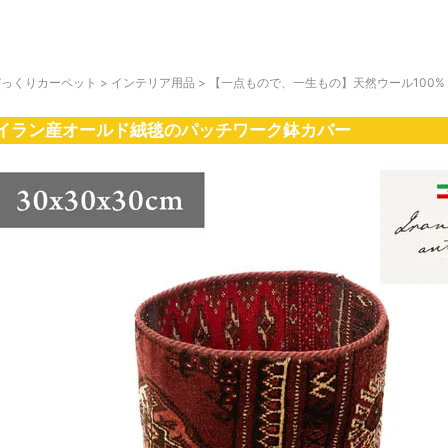
びっくりカーペット
>
インテリア用品
>
【一点もので、一生もの】天然ウール100%トラ
イラン産オールド絨毯のパッチワーク鉢カバー