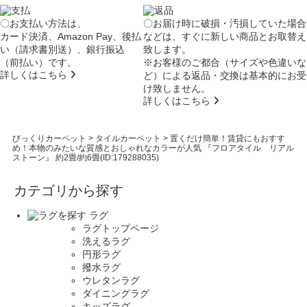
〇お支払い方法は、
〇お届け時に破損・汚損していた場合
カード決済、Amazon Pay、後払
などは、すぐに新しい商品とお取替え
い（請求書別送）、銀行振込
致します。
（前払い）です。
※お客様のご都合（サイズや色違いな
詳しくはこちら
ど）による返品・交換は基本的にお受
け致しません。
詳しくはこちら
びっくりカーペット
>
タイルカーペット
>
置くだけ簡単！賃貸にもおすす
め！本物のみたいな質感とおしゃれなカラーが人気 『フロアタイル リアル
ストーン』 約2畳/約6畳(ID:179288035)
カテゴリから探す
ラグ
ラグトップページ
洗えるラグ
円形ラグ
撥水ラグ
ウレタンラグ
ダイニングラグ
キッズラグ