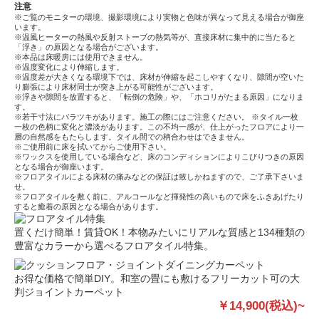
注意
※ご覧のモニターの環境、撮影環境により実物と色味が異なって見える場合が御座
います。
※温風ヒーターの熱風や反射ストーブの熱気等が、直接床材に集中的に当たると
「浮き」の原因となる場合がございます。
※本品は床暖房には使用できません。
※温度変化により伸縮します。
※温度差が大きくなる環境下では、床材が伸縮を起こしやすくなり、隙間が空いた
り膨張により床材同士が突き上がる可能性がございます。
※浮きや隙間を放置すると、「転倒の危険」や、「ホコリがたまる原因」になりま
す。
※若干寸法にバラツキがあります。施工の際にはご注意ください。 ※タイル一枚
一枚の色柄に変化と濃淡があります。この不均一感が、仕上がったフロアにより一
層の自然感をもたらします。タイル間での柄合わせはできません。
※ご使用前に床を拭いてからご使用下さい。
※ワックスを使用している場合など、床のコンディションによりこびりつきの原因
となる場合が御座います。
※フロアタイルによる床材の痛みなどの保証は致しかねますので、ご了承下さいま
せ。
※フロアタイルを敷く前に、アルコールなど揮発性の高いもので床をふきあげたり
すると癒着の原因となる場合があります。
置くだけ簡単！賃貸OK！本物みたいにリアルな質感と134種類の
豊富なカラーから選べるフロアタイル特集。
お得な価格で簡単DIY。和室の畳にも敷けるフリーカット可の大
判ジョイントカーペット
￥14,900(税込)~