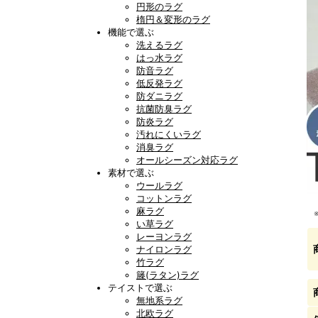
円形のラグ
楕円＆変形のラグ
機能で選ぶ
洗えるラグ
はっ水ラグ
防音ラグ
低反発ラグ
防ダニラグ
抗菌防臭ラグ
防炎ラグ
汚れにくいラグ
消臭ラグ
オールシーズン対応ラグ
素材で選ぶ
ウールラグ
コットンラグ
麻ラグ
い草ラグ
レーヨンラグ
ナイロンラグ
竹ラグ
籐(ラタン)ラグ
テイストで選ぶ
無地系ラグ
北欧ラグ