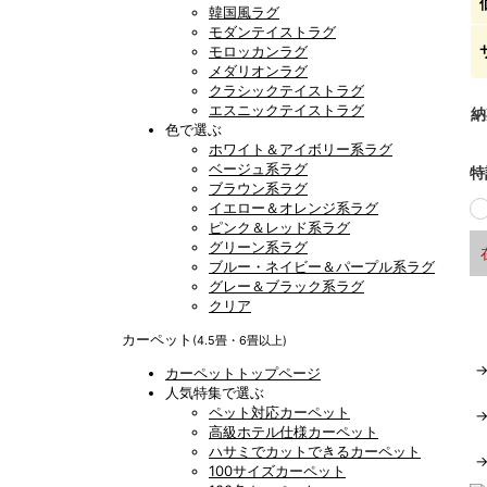
韓国風ラグ
モダンテイストラグ
モロッカンラグ
メダリオンラグ
クラシックテイストラグ
エスニックテイストラグ
納
色で選ぶ
ホワイト＆アイボリー系ラグ
ベージュ系ラグ
特
ブラウン系ラグ
イエロー＆オレンジ系ラグ
ピンク＆レッド系ラグ
グリーン系ラグ
ブルー・ネイビー＆パープル系ラグ
グレー＆ブラック系ラグ
クリア
カーペット
(4.5畳・6畳以上)
カーペットトップページ
人気特集で選ぶ
ペット対応カーペット
高級ホテル仕様カーペット
ハサミでカットできるカーペット
100サイズカーペット