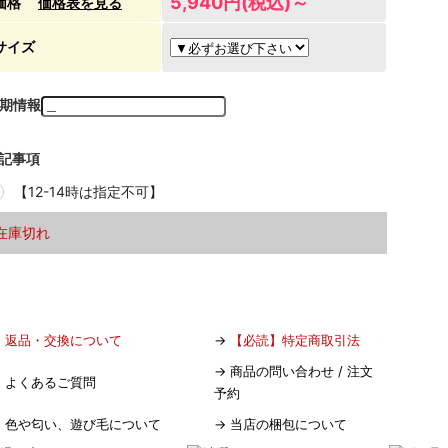
5,940円(税込)～
価格
価格表を見る
サイズ
期情報
記事項
【12-14時は指定不可】
在庫切れ
→
返品・交換について
→
【必読】特定商取引法
→
商品の問い合わせ / 注文
→
よくあるご質問
予約
→
色や匂い、遊び毛について
→
当店の梱包について