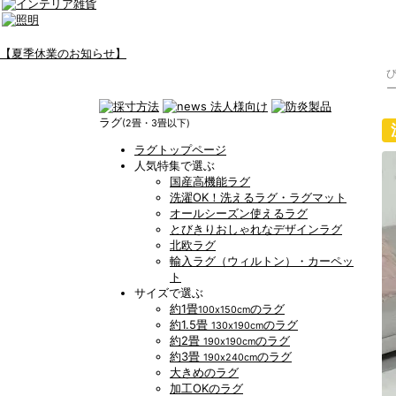
【夏季休業のお知らせ】
ラグ
(2畳・3畳以下)
ラグトップページ
人気特集で選ぶ
国産高機能ラグ
洗濯OK！洗えるラグ・ラグマット
オールシーズン使えるラグ
とびきりおしゃれなデザインラグ
北欧ラグ
輸入ラグ（ウィルトン）・カーペッ
ト
サイズで選ぶ
約1畳
のラグ
100x150cm
約1.5畳
のラグ
130x190cm
約2畳
のラグ
190x190cm
約3畳
のラグ
190x240cm
大きめのラグ
加工OKのラグ