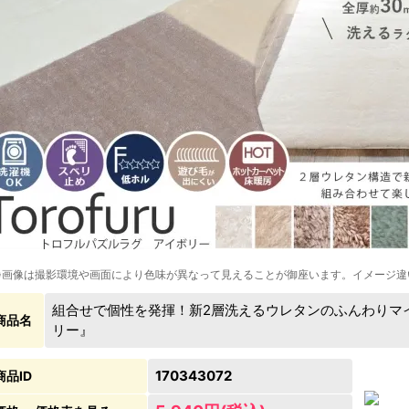
※画像は撮影環境や画面により色味が異なって見えることが御座います。イメージ違
組合せで個性を発揮！新2層洗えるウレタンのふんわりマ
商品名
リー』
170343072
商品ID