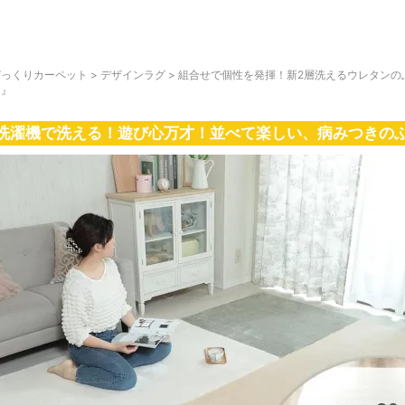
びっくりカーペット
>
デザインラグ
>
組合せで個性を発揮！新2層洗えるウレタンの
ー』
洗濯機で洗える！遊び心万才！並べて楽しい、病みつきの