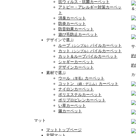
抗ウィルス・抗菌カーペット
アトピー・アレルギー対策カーペッ
＆
ト
消臭カーペット
防炎カーペット
防音効果カーペット
遊び毛防止カーペット
デザインで選ぶ
ループ
パイルカーペット
（シンプル）
サ
カット
パイルカーペット
（シンプル）
約
カット＆ループパイルカーペット
シャギーカーペット
約
デザインカーペット
素材で選ぶ
カ
ウール
カーペット
（羊毛）
コットン
カーペット
（綿・デニム）
ナイロンカーペット
ポリエステルカーペット
ポリプロピレンカーペット
い草カーペット
籐カーペット
マット
マットトップページ
玄関マット