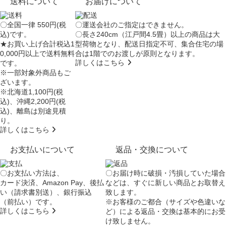
送料について
お届けについて
〇全国一律 550円(税
〇運送会社のご指定はできません。
込)です。
〇長さ240cm（江戸間4.5畳）以上の商品は大
★お買い上げ合計税込1
型荷物となり、
配送日指定不可
、集合住宅の場
0,000円以上で送料無料
合は
1階でのお渡し
が原則となります。
詳しくはこちら
です。
※一部対象外商品もご
ざいます。
※北海道1,100円(税
込)、沖縄2,200円(税
込)、離島は別途見積
り。
詳しくはこちら
お支払いについて
返品・交換について
〇お支払い方法は、
〇お届け時に破損・汚損していた場合
カード決済、Amazon Pay、後払
などは、すぐに新しい商品とお取替え
い（請求書別送）、銀行振込
致します。
（前払い）です。
※お客様のご都合（サイズや色違いな
詳しくはこちら
ど）による返品・交換は基本的にお受
け致しません。