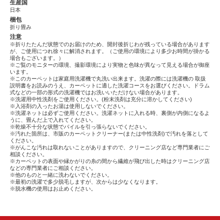
生産国
日本
梱包
折り畳み
注意
※折りたたんだ状態でのお届けのため、開封後折じわが残っている場合があります
が、ご使用につれ徐々に解消されます。（ご使用の環境により多少お時間が掛かる
場合もございます。）
※ご覧のモニターの環境、撮影環境により実物と色味が異なって見える場合が御座
います。
※このカーペットは家庭用洗濯機で丸洗い出来ます。洗濯の際には洗濯機の 取扱
説明書をお読みのうえ、カーペットに適した洗濯コースをお選びください。ドラム
式などの一部の形式の洗濯機ではお洗いいただけない場合があります。
※洗濯用中性洗剤をご使用ください。(粉末洗剤は充分に溶かしてください)
※入浴剤の入ったお湯は使用しないでください。
※洗濯ネットは必ずご使用ください。洗濯ネットに入れる時、裏側が内側になるよ
うに、畳んだ上で入れてください。
※乾燥不十分な状態でパイルを引っ張らないでください。
※汚れた箇所は、市販のカーペットクリーナー(または中性洗剤)で汚れを落として
ください。
※がんこな汚れは取れないことがありますので、クリーニング店など専門業者にご
相談ください。
※カーペットの表面や縁かがりの糸の間から繊維が飛び出した時はクリーニング店
などの専門業者にご相談ください。
※他のものと一緒に洗わないでください。
※最初の洗濯で多少脱毛しますが、次からは少なくなります。
※脱水機の使用はお止めください。