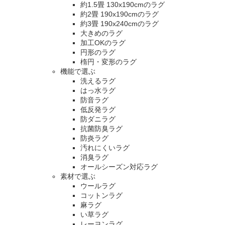
約1.5畳 130x190cmのラグ
約2畳 190x190cmのラグ
約3畳 190x240cmのラグ
大きめのラグ
加工OKのラグ
円形のラグ
楕円・変形のラグ
機能で選ぶ
洗えるラグ
はっ水ラグ
防音ラグ
低反発ラグ
防ダニラグ
抗菌防臭ラグ
防炎ラグ
汚れにくいラグ
消臭ラグ
オールシーズン対応ラグ
素材で選ぶ
ウールラグ
コットンラグ
麻ラグ
い草ラグ
レーヨンラグ