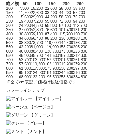
縦／横
50
100
150
200
260
100
7,900
15,200
22,600
29,900
39,600
150
11,700
22,600
33,400
44,200
57,200
200
15,600
29,900
44,200
58,500
75,700
250
19,400
37,200
55,000
72,800
94,200
300
24,200
44,500
65,800
87,100
112,700
350
27,000
52,800
76,600
101,400
131,200
400
30,800
59,100
87,400
115,700
150,700
450
34,600
66,400
98,200
130,000
168,100
500
38,300
73,700
110,000
144,400
186,700
550
42,200
81,000
119,900
158,700
205,200
600
46,000
88,400
130,700
173,000
223,800
650
49,900
95,700
141,500
187,300
242,300
700
53,700
103,000
152,300
201,600
261,800
750
57,500
110,300
163,100
215,900
279,200
800
61,300
117,500
173,900
230,200
297,800
850
65,100
124,900
184,600
244,500
316,300
900
68,900
132,200
195,500
258,800
334,800
※全てcm表記／価格は税込価格です
カラーラインナップ
【アイボリー】
【ベージュ】
【グリーン】
【グレー】
【ミント】