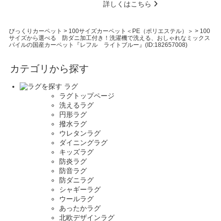
詳しくはこちら
びっくりカーペット
>
100サイズカーペット＜PE（ポリエステル）＞
>
100
サイズから選べる 防ダニ加工付き！洗濯機で洗える、おしゃれなミックス
パイルの国産カーペット『レフル ライトブルー』(ID:182657008)
カテゴリから探す
ラグ
ラグトップページ
洗えるラグ
円形ラグ
撥水ラグ
ウレタンラグ
ダイニングラグ
キッズラグ
防炎ラグ
防音ラグ
防ダニラグ
シャギーラグ
ウールラグ
あったかラグ
北欧デザインラグ