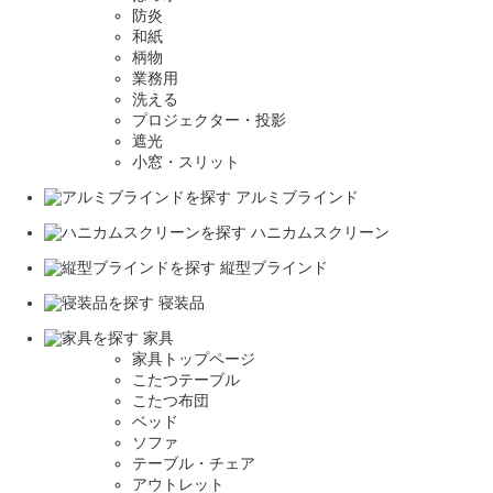
防炎
和紙
柄物
業務用
洗える
プロジェクター・投影
遮光
小窓・スリット
アルミブラインド
ハニカムスクリーン
縦型ブラインド
寝装品
家具
家具トップページ
こたつテーブル
こたつ布団
ベッド
ソファ
テーブル・チェア
アウトレット