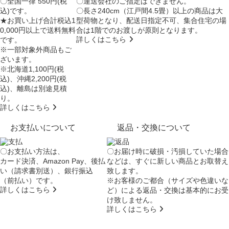
〇全国一律 550円(税
〇運送会社のご指定はできません。
込)です。
〇長さ240cm（江戸間4.5畳）以上の商品は大
★お買い上げ合計税込1
型荷物となり、
配送日指定不可
、集合住宅の場
0,000円以上で送料無料
合は
1階でのお渡し
が原則となります。
詳しくはこちら
です。
※一部対象外商品もご
ざいます。
※北海道1,100円(税
込)、沖縄2,200円(税
込)、離島は別途見積
り。
詳しくはこちら
お支払いについて
返品・交換について
〇お支払い方法は、
〇お届け時に破損・汚損していた場合
カード決済、Amazon Pay、後払
などは、すぐに新しい商品とお取替え
い（請求書別送）、銀行振込
致します。
（前払い）です。
※お客様のご都合（サイズや色違いな
詳しくはこちら
ど）による返品・交換は基本的にお受
け致しません。
詳しくはこちら