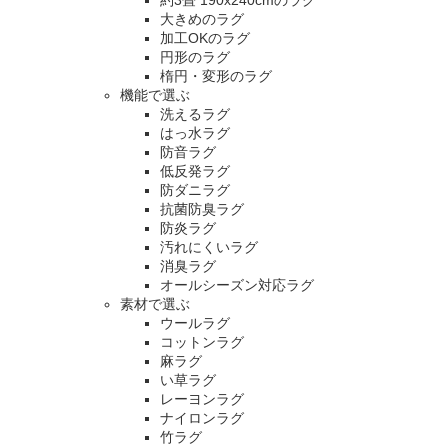
約3畳 190x240cmのラグ
大きめのラグ
加工OKのラグ
円形のラグ
楕円・変形のラグ
機能で選ぶ
洗えるラグ
はっ水ラグ
防音ラグ
低反発ラグ
防ダニラグ
抗菌防臭ラグ
防炎ラグ
汚れにくいラグ
消臭ラグ
オールシーズン対応ラグ
素材で選ぶ
ウールラグ
コットンラグ
麻ラグ
い草ラグ
レーヨンラグ
ナイロンラグ
竹ラグ