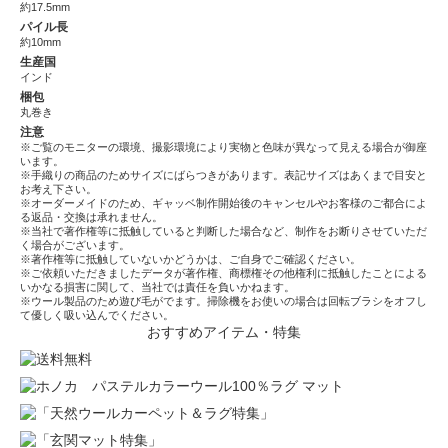
約17.5mm
パイル長
約10mm
生産国
インド
梱包
丸巻き
注意
※ご覧のモニターの環境、撮影環境により実物と色味が異なって見える場合が御座
います。
※手織りの商品のためサイズにばらつきがあります。表記サイズはあくまで目安と
お考え下さい。
※オーダーメイドのため、ギャッベ制作開始後のキャンセルやお客様のご都合によ
る返品・交換は承れません。
※当社で著作権等に抵触していると判断した場合など、制作をお断りさせていただ
く場合がございます。
※著作権等に抵触していないかどうかは、ご自身でご確認ください。
※ご依頼いただきましたデータが著作権、商標権その他権利に抵触したことによる
いかなる損害に関して、当社では責任を負いかねます。
※ウール製品のため遊び毛がでます。掃除機をお使いの場合は回転ブラシをオフし
て優しく吸い込んでください。
おすすめアイテム・特集