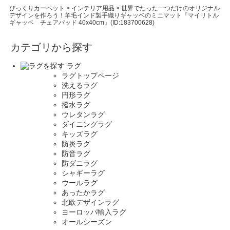
びっくりカーペット
>
インテリア用品
>
世界でたった一つだけのオリジナル
デザインを作ろう！羊毛インド製手織りギャッベのミニマット『マイリトル
ギャッベ チェアパッド 40x40cm』(ID:183700628)
カテゴリから探す
ラグ
ラグトップページ
洗えるラグ
円形ラグ
撥水ラグ
ウレタンラグ
ダイニングラグ
キッズラグ
防炎ラグ
防音ラグ
防ダニラグ
シャギーラグ
ウールラグ
あったかラグ
北欧デザインラグ
ヨーロッパ輸入ラグ
オールシーズン