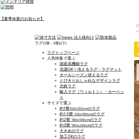
【夏季休業のお知らせ】
ャ
ラグ
(2畳・3畳以下)
ラグトップページ
人気特集で選ぶ
国産高機能ラグ
洗濯OK！洗えるラグ・ラグマット
オールシーズン使えるラグ
とびきりおしゃれなデザインラグ
北欧ラグ
輸入ラグ（ウィルトン）・カーペッ
ト
サイズで選ぶ
約1畳
のラグ
100x150cm
約1.5畳
のラグ
130x190cm
約2畳
のラグ
190x190cm
約3畳
のラグ
190x240cm
大きめのラグ
加工OKのラグ