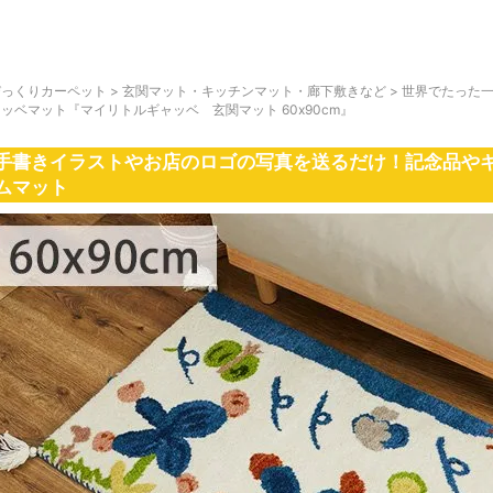
びっくりカーペット
>
玄関マット・キッチンマット・廊下敷きなど
>
世界でたった
ッベマット『マイリトルギャッベ 玄関マット 60x90cm』
手書きイラストやお店のロゴの写真を送るだけ！記念品やギ
ムマット