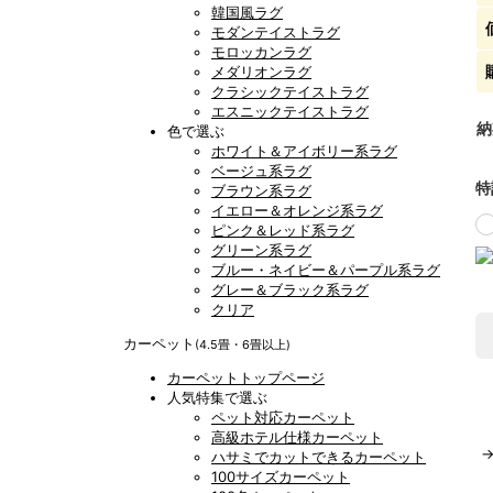
韓国風ラグ
モダンテイストラグ
モロッカンラグ
メダリオンラグ
クラシックテイストラグ
エスニックテイストラグ
納
色で選ぶ
ホワイト＆アイボリー系ラグ
ベージュ系ラグ
特
ブラウン系ラグ
イエロー＆オレンジ系ラグ
ピンク＆レッド系ラグ
グリーン系ラグ
ブルー・ネイビー＆パープル系ラグ
グレー＆ブラック系ラグ
クリア
カーペット
(4.5畳・6畳以上)
カーペットトップページ
人気特集で選ぶ
ペット対応カーペット
高級ホテル仕様カーペット
ハサミでカットできるカーペット
100サイズカーペット