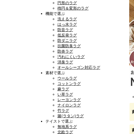
円形のラグ
楕円＆変形のラグ
機能で選ぶ
洗えるラグ
はっ水ラグ
防音ラグ
低反発ラグ
防ダニラグ
抗菌防臭ラグ
防炎ラグ
汚れにくいラグ
消臭ラグ
オールシーズン対応ラグ
素材で選ぶ
ウールラグ
コットンラグ
麻ラグ
い草ラグ
レーヨンラグ
ナイロンラグ
竹ラグ
籐(ラタン)ラグ
テイストで選ぶ
無地系ラグ
北欧ラグ