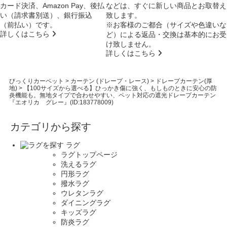
カード決済、Amazon Pay、後払
などは、すぐに新しい商品とお取替え
い（請求書別送）、銀行振込
致します。
（前払い）です。
※お客様のご都合（サイズや色違いな
詳しくはこちら
ど）による返品・交換は基本的にお受
け致しません。
詳しくはこちら
びっくりカーペット
>
カーテン (ドレープ・レース)
>
ドレープカーテン(厚
地)
>
【100サイズから選べる】ひっかき傷に強く、もしものときに安心の防
炎機能も。無地タイプで合わせやすい、ペット対応の遮光ドレープカーテン
『エオリカ グレー』(ID:183778009)
カテゴリから探す
ラグ
ラグトップページ
洗えるラグ
円形ラグ
撥水ラグ
ウレタンラグ
ダイニングラグ
キッズラグ
防炎ラグ