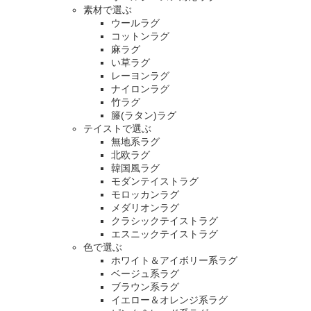
素材で選ぶ
ウールラグ
コットンラグ
麻ラグ
い草ラグ
レーヨンラグ
ナイロンラグ
竹ラグ
籐(ラタン)ラグ
テイストで選ぶ
無地系ラグ
北欧ラグ
韓国風ラグ
モダンテイストラグ
モロッカンラグ
メダリオンラグ
クラシックテイストラグ
エスニックテイストラグ
色で選ぶ
ホワイト＆アイボリー系ラグ
ベージュ系ラグ
ブラウン系ラグ
イエロー＆オレンジ系ラグ