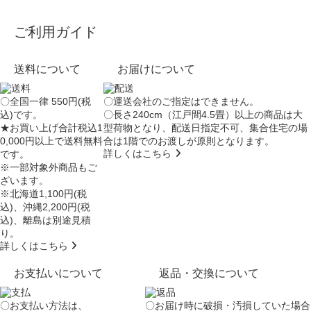
ご利用ガイド
送料について
お届けについて
〇全国一律 550円(税
〇運送会社のご指定はできません。
込)です。
〇長さ240cm（江戸間4.5畳）以上の商品は大
★お買い上げ合計税込1
型荷物となり、
配送日指定不可
、集合住宅の場
0,000円以上で送料無料
合は
1階でのお渡し
が原則となります。
詳しくはこちら
です。
※一部対象外商品もご
ざいます。
※北海道1,100円(税
込)、沖縄2,200円(税
込)、離島は別途見積
り。
詳しくはこちら
お支払いについて
返品・交換について
〇お支払い方法は、
〇お届け時に破損・汚損していた場合