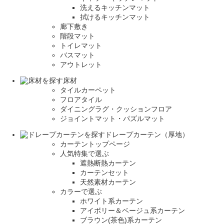
洗えるキッチンマット
拭けるキッチンマット
廊下敷き
階段マット
トイレマット
バスマット
アウトレット
床材
タイルカーペット
フロアタイル
ダイニングラグ・クッションフロア
ジョイントマット・パズルマット
ドレープカーテン（厚地）
カーテントップページ
人気特集で選ぶ
遮熱断熱カーテン
カーテンセット
天然素材カーテン
カラーで選ぶ
ホワイト系カーテン
アイボリー＆ベージュ系カーテン
ブラウン(茶色)系カーテン