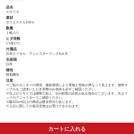
品名
エオリカ
素材
ポリエステル100％
数量
１枚入り
ヒダ倍数
1.5倍ひだ
付属品
共布タッセル・アジャスターフックA or B
生産国
日本
梱包
簡易梱包
注意
※ご覧のモニターの環境、撮影環境により実物と色味が異なって見えます。無料サ
ンプルをご請求いただき実際のお色味を必ずご確認ください。
※仕上がりサイズは縫製工程上、1cm程度の誤差がある場合がございます。丈はフ
ックのアジャスターでご調節ください。
※幅101cm以上の商品は継ぎ部分があります。
※上記に関しての返品交換はお受けできかねます。
カートに入れる