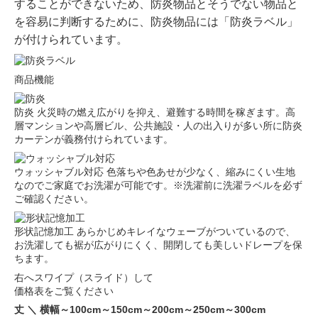
することができないため、防炎物品とそうでない物品と
を容易に判断するために、防炎物品には「防炎ラベル」
が付けられています。
商品機能
防炎
火災時の燃え広がりを抑え、避難する時間を稼ぎます。高
層マンションや高層ビル、公共施設・人の出入りが多い所に防炎
カーテンが義務付けられています。
ウォッシャブル対応
色落ちや色あせが少なく、縮みにくい生地
なのでご家庭でお洗濯が可能です。※洗濯前に洗濯ラベルを必ず
ご確認ください。
形状記憶加工
あらかじめキレイなウェーブがついているので、
お洗濯しても裾が広がりにくく、開閉しても美しいドレープを保
ちます。
右へスワイプ（スライド）して
価格表をご覧ください
丈 ＼ 横幅
～100cm
～150cm
～200cm
～250cm
～300cm