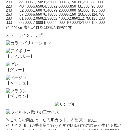
200
44,000
51,150
58,850
66,000
73,150
80,850
88,000
220
48,400
56,650
64,350
72,600
80,850
88,550
96,800
240
52,800
61,600
70,400
79,200
88,000
96,800
105,600
260
57,200
66,550
76,450
85,800
95,150
105,050
114,400
280
61,600
72,050
81,950
92,400
102,850
112,750
123,200
300
66,000
77,000
88,000
99,000
110,000
121,000
132,000
※全てcm表記／価格は税込価格です
カラーラインナップ
【アイボリー】
【グレー】
【ベージュ】
【ブラウン】
※こちらの商品は「だ円形カット」が出来ません。
※サイズ加工は手作業で行うため約2％前後の誤差が生じる場合