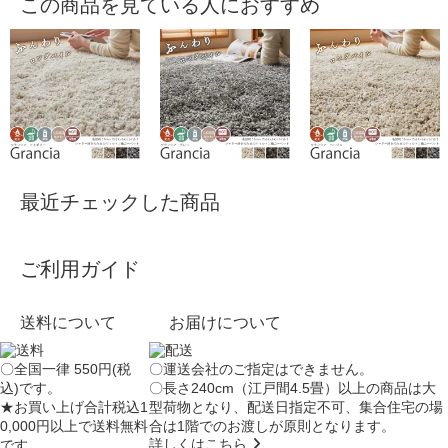
この商品を見ている人におすすめ
最近チェックした商品
ご利用ガイド
送料について
お届けについて
〇全国一律 550円(税
〇運送会社のご指定はできません。
込)です。
〇長さ240cm（江戸間4.5畳）以上の商品は大
★お買い上げ合計税込1
型荷物となり、
配送日指定不可
、集合住宅の場
0,000円以上で送料無料
合は
1階でのお渡し
が原則となります。
詳しくはこちら
です。