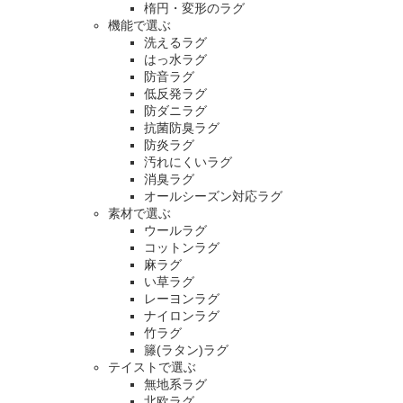
楕円・変形のラグ
機能で選ぶ
洗えるラグ
はっ水ラグ
防音ラグ
低反発ラグ
防ダニラグ
抗菌防臭ラグ
防炎ラグ
汚れにくいラグ
消臭ラグ
オールシーズン対応ラグ
素材で選ぶ
ウールラグ
コットンラグ
麻ラグ
い草ラグ
レーヨンラグ
ナイロンラグ
竹ラグ
籐(ラタン)ラグ
テイストで選ぶ
無地系ラグ
北欧ラグ