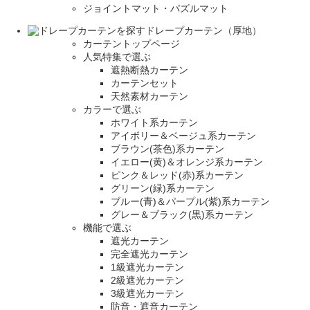
ジョイントマット・パズルマット
ドレープカーテン（厚地）
カーテントップページ
人気特集で選ぶ
遮熱断熱カーテン
カーテンセット
天然素材カーテン
カラーで選ぶ
ホワイト系カーテン
アイボリー＆ベージュ系カーテン
ブラウン(茶色)系カーテン
イエロー(黄)＆オレンジ系カーテン
ピンク＆レッド(赤)系カーテン
グリーン(緑)系カーテン
ブルー(青)＆パープル(紫)系カーテン
グレー＆ブラック(黒)系カーテン
機能で選ぶ
遮光カーテン
完全遮光カーテン
1級遮光カーテン
2級遮光カーテン
3級遮光カーテン
防音・遮音カーテン