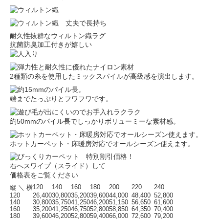
耐久性抜群なウィルトン織ラグ
抗菌防臭加工付きが嬉しい
2種類の糸を使用したミックスパイルが高級感を演出します。
端までたっぷりとフワフワです。
約50mmのパイル長でしっかりボリューミーな素材感。
ホットカーペット・床暖房対応でオールシーズン使えます。
右へスワイプ（スライド）して
価格表をご覧ください
120
140
160
180
200
220
240
縦 ＼ 横
120
26,400
30,800
35,200
39,600
44,000
48,400
52,800
140
30,800
35,750
41,250
46,200
51,150
56,650
61,600
160
35,200
41,250
46,750
52,800
58,850
64,350
70,400
180
39,600
46,200
52,800
59,400
66,000
72,600
79,200