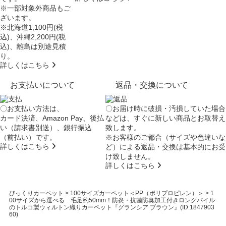
※一部対象外商品もご
ざいます。
※北海道1,100円(税
込)、沖縄2,200円(税
込)、離島は別途見積
り。
詳しくはこちら
お支払いについて
返品・交換について
〇お支払い方法は、
〇お届け時に破損・汚損していた場合
カード決済、Amazon Pay、後払
などは、すぐに新しい商品とお取替え
い（請求書別送）、銀行振込
致します。
（前払い）です。
※お客様のご都合（サイズや色違いな
詳しくはこちら
ど）による返品・交換は基本的にお受
け致しません。
詳しくはこちら
びっくりカーペット
>
100サイズカーペット＜PP（ポリプロピレン）＞
>
1
00サイズから選べる 毛足約50mm！防炎・抗菌防臭加工付きロングパイル
のトルコ製ウィルトン織りカーペット『グランシア ブラウン』(ID:1847903
60)