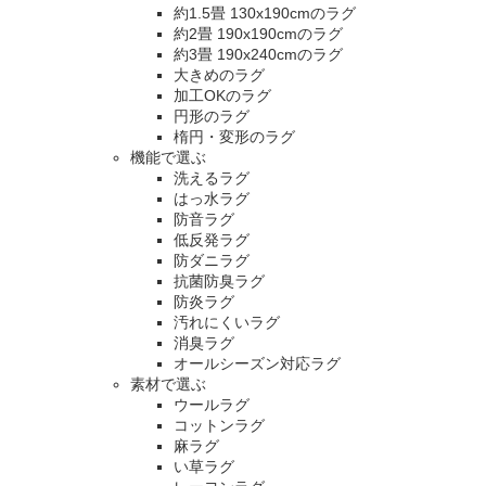
約1.5畳 130x190cmのラグ
約2畳 190x190cmのラグ
約3畳 190x240cmのラグ
大きめのラグ
加工OKのラグ
円形のラグ
楕円・変形のラグ
機能で選ぶ
洗えるラグ
はっ水ラグ
防音ラグ
低反発ラグ
防ダニラグ
抗菌防臭ラグ
防炎ラグ
汚れにくいラグ
消臭ラグ
オールシーズン対応ラグ
素材で選ぶ
ウールラグ
コットンラグ
麻ラグ
い草ラグ