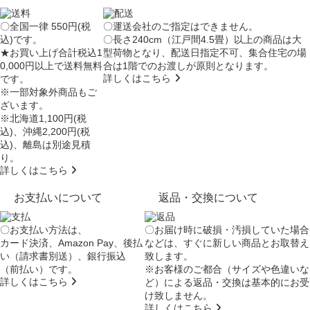
〇全国一律 550円(税
〇運送会社のご指定はできません。
込)です。
〇長さ240cm（江戸間4.5畳）以上の商品は大
★お買い上げ合計税込1
型荷物となり、
配送日指定不可
、集合住宅の場
0,000円以上で送料無料
合は
1階でのお渡し
が原則となります。
詳しくはこちら
です。
※一部対象外商品もご
ざいます。
※北海道1,100円(税
込)、沖縄2,200円(税
込)、離島は別途見積
り。
詳しくはこちら
お支払いについて
返品・交換について
〇お支払い方法は、
〇お届け時に破損・汚損していた場合
カード決済、Amazon Pay、後払
などは、すぐに新しい商品とお取替え
い（請求書別送）、銀行振込
致します。
（前払い）です。
※お客様のご都合（サイズや色違いな
詳しくはこちら
ど）による返品・交換は基本的にお受
け致しません。
詳しくはこちら