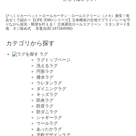
びっくりカーペット
>
ロールカーテン・ロールスクリーン（メカ）激安！有
吉ゼミで紹介
>
【LIFE JOIN+シリーズ】立体構造の生地でプライバシーを守
りながら採光・眺望を叶える！ 立体調光ロールスクリーン スタンダード生
地 ネジ留め式 非遮光(ID:187284096)
カテゴリから探す
ラグ
ラグトップページ
洗えるラグ
円形ラグ
撥水ラグ
ウレタンラグ
ダイニングラグ
キッズラグ
防炎ラグ
防音ラグ
防ダニラグ
シャギーラグ
ウールラグ
あったかラグ
北欧デザインラグ