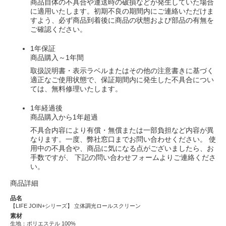
商品自体の不具合や運送時の破損などが発生していた場合
に適用いたします。初期不良の期間内にご連絡いただけま
すよう、必ず商品到着後に商品の状態および部品の有無を
ご確認ください。
1年保証
商品購入～1年間
取扱説明書・表示ラベルまたはその他の注意書きに基づく
適正なご使用状態で、保証期間内に発生した不具合につい
ては、無料修理いたします。
1年経過後
商品購入から1年超過
不具合内容により有償・無償または一部負担など内容が異
なります。一度、弊社窓口までお問い合わせください。 使
用中の不具合や、商品に気になる点がございましたら、お
手数ですが、 下記の問い合わせフォームよりご連絡くださ
い。
商品詳細
品名
【LIFE JOIN+シリーズ】 立体調光ロールスクリーン
素材
生地：ポリエステル 100%