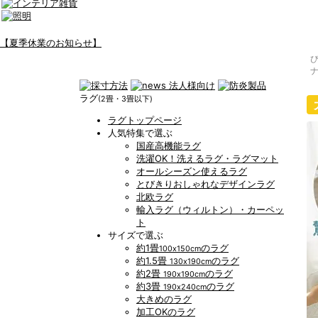
【夏季休業のお知らせ】
ラグ
(2畳・3畳以下)
ラグトップページ
人気特集で選ぶ
国産高機能ラグ
洗濯OK！洗えるラグ・ラグマット
オールシーズン使えるラグ
とびきりおしゃれなデザインラグ
北欧ラグ
輸入ラグ（ウィルトン）・カーペッ
ト
サイズで選ぶ
約1畳
のラグ
100x150cm
約1.5畳
のラグ
130x190cm
約2畳
のラグ
190x190cm
約3畳
のラグ
190x240cm
大きめのラグ
加工OKのラグ