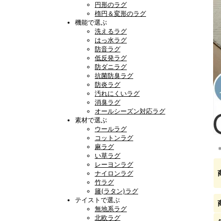
円形のラグ
楕円＆変形のラグ
機能で選ぶ
洗えるラグ
はっ水ラグ
防音ラグ
低反発ラグ
防ダニラグ
抗菌防臭ラグ
防炎ラグ
汚れにくいラグ
消臭ラグ
オールシーズン対応ラグ
素材で選ぶ
ウールラグ
コットンラグ
麻ラグ
い草ラグ
レーヨンラグ
ナイロンラグ
竹ラグ
籐(ラタン)ラグ
テイストで選ぶ
無地系ラグ
北欧ラグ