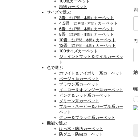
100色カーペット
柄物カーペット
四
サイズで選ぶ
3畳
カーペット
（江戸間・本間）
4.5畳
カーペット
（江戸間・本間）
6畳
カーペット
（江戸間・本間）
8畳
カーペット
（江戸間・本間）
10畳
カーペット
（江戸間・本間）
円
12畳
カーペット
（江戸間・本間）
100サイズカーペット
ジョイントマット＆タイルカーペッ
ト
色で選ぶ
納
ホワイト＆アイボリー系カーペット
ベージュ系カーペット
ブラウン系カーペット
特
イエロー＆オレンジー系カーペット
ピンク＆レッド系カーペット
グリーン系カーペット
ブルー・ネービー＆パープル系カー
ペット
グレー＆ブラック系カーペット
機能で選ぶ
はっ水・防汚カーペット
防ダニ・防虫カーペット