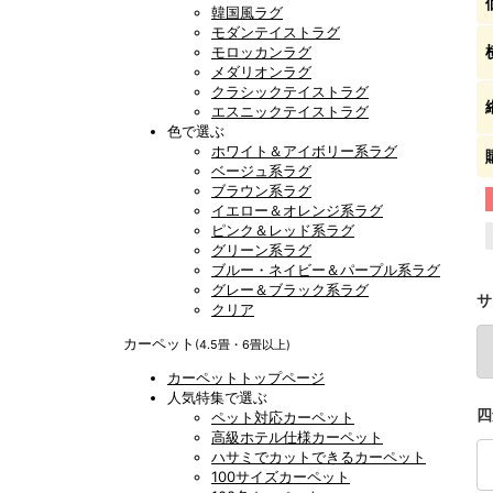
韓国風ラグ
モダンテイストラグ
モロッカンラグ
メダリオンラグ
クラシックテイストラグ
エスニックテイストラグ
色で選ぶ
ホワイト＆アイボリー系ラグ
ベージュ系ラグ
ブラウン系ラグ
イエロー＆オレンジ系ラグ
ピンク＆レッド系ラグ
グリーン系ラグ
ブルー・ネイビー＆パープル系ラグ
グレー＆ブラック系ラグ
サ
クリア
カーペット
(4.5畳・6畳以上)
カーペットトップページ
人気特集で選ぶ
四
ペット対応カーペット
高級ホテル仕様カーペット
ハサミでカットできるカーペット
100サイズカーペット