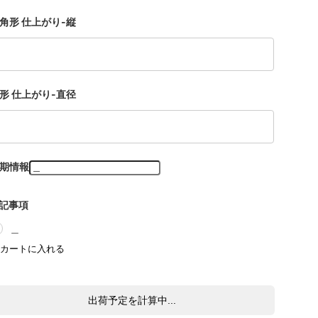
角形 仕上がり-縦
形 仕上がり-直径
期情報
記事項
＿
出荷予定を計算中...