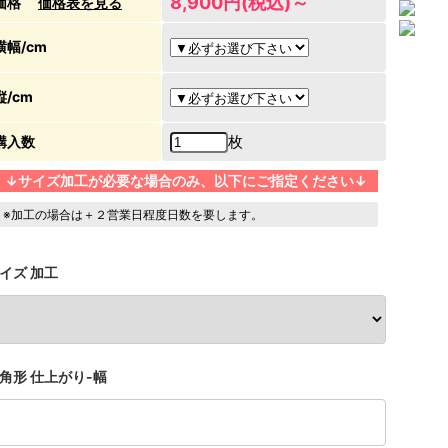
8,900円(税込)～
価格
価格表を見る
横幅/cm
縦/cm
枚
購入数
↓サイズ加工が必要な場合のみ、以下にご指定ください↓
※加工の場合は＋２営業日程度日数を要します。
イズ 加工
角形 仕上がり-幅