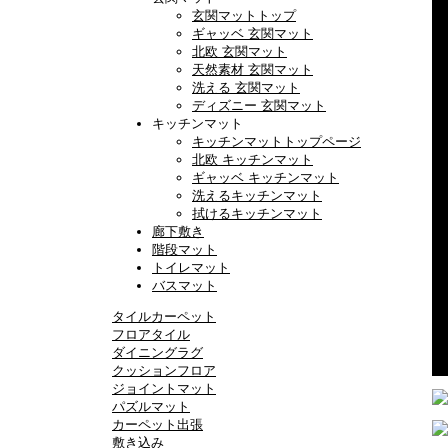
玄関マットトップ
ギャッベ 玄関マット
北欧 玄関マット
天然素材 玄関マット
洗える 玄関マット
ディズニー 玄関マット
キッチンマット
キッチンマットトップページ
北欧 キッチンマット
ギャッベ キッチンマット
洗えるキッチンマット
拭けるキッチンマット
廊下敷き
階段マット
トイレマット
バスマット
タイルカーペット
フロアタイル
ダイニングラグ
クッションフロア
ジョイントマット
パズルマット
カーペット出張
敷き込み