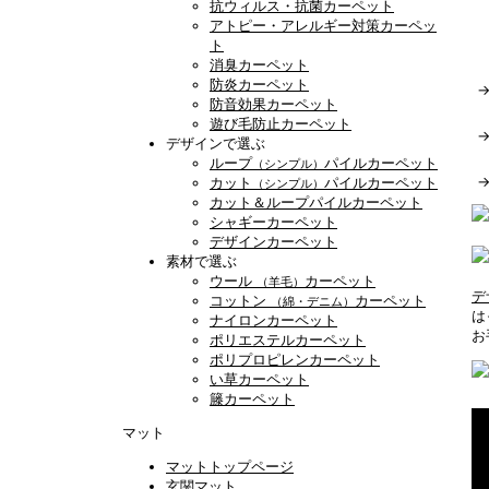
抗ウィルス・抗菌カーペット
アトピー・アレルギー対策カーペッ
ト
消臭カーペット
防炎カーペット
防音効果カーペット
遊び毛防止カーペット
デザインで選ぶ
ループ
パイルカーペット
（シンプル）
カット
パイルカーペット
（シンプル）
カット＆ループパイルカーペット
シャギーカーペット
デザインカーペット
素材で選ぶ
ウール
カーペット
（羊毛）
デ
コットン
カーペット
（綿・デニム）
は
ナイロンカーペット
お
ポリエステルカーペット
ポリプロピレンカーペット
い草カーペット
籐カーペット
マット
マットトップページ
玄関マット