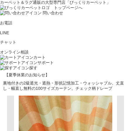
カーペット＆ラグ通販の大型専門店「びっくりカーペット」
問い合わせ
お電話
LINE
チャット
オンライン相談
カート
サポート
探す
【夏季休業のお知らせ】
裏地付きの2級遮光・遮熱・形状記憶加工・ウォッシャブル。丈直
し・幅直し無料の100サイズカーテン。チェック柄ドレープ