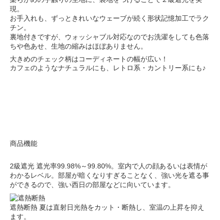
現。
お手入れも、ずっときれいなウェーブが続く形状記憶加工でラク
チン。
裏地付きですが、ウォッシャブル対応なのでお洗濯をしても色落
ちや色あせ、生地の縮みはほぼありません。
大きめのチェック柄はコーディネートの幅が広い！
カフェのようなナチュラルにも、レトロ系・カントリー系にも♪
商品機能
2級遮光
遮光率99.98%～99.80%。室内で人の顔あるいは表情が
わかるレベル。部屋が暗くなりすぎることなく、強い光を遮る事
ができるので、強い西日の部屋などに向いています。
遮熱断熱
夏は直射日光熱をカット・断熱し、室温の上昇を抑え
ます。