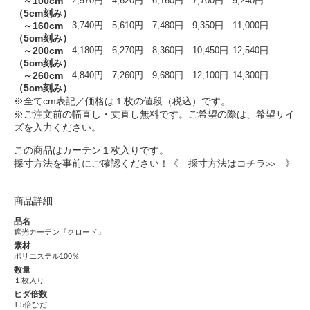
～100cm
2,970円
4,620円
6,160円
7,700円
9,240円
（5cm刻み）
～160cm
3,740円
5,610円
7,480円
9,350円
11,000円
（5cm刻み）
～200cm
4,180円
6,270円
8,360円
10,450円
12,540円
（5cm刻み）
～260cm
4,840円
7,260円
9,680円
12,100円
14,300円
（5cm刻み）
※全てcm表記／価格は１枚の値段（税込）です。
※ご注文前の幅直し・丈直し無料です。ご希望の際は、希望サイ
ズを入力ください。
この商品はカーテン１枚入りです。
採寸方法を事前にご確認ください！
《 採寸方法はコチラ▹▹ 》
商品詳細
品名
遮光カーテン『クロード』
素材
ポリエステル100％
数量
１枚入り
ヒダ倍数
1.5倍ひだ