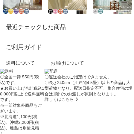
最近チェックした商品
ご利用ガイド
送料について
お届けについて
〇全国一律 550円(税
〇運送会社のご指定はできません。
込)です。
〇長さ240cm（江戸間4.5畳）以上の商品は大
★お買い上げ合計税込1
型荷物となり、
配送日指定不可
、集合住宅の場
0,000円以上で送料無料
合は
1階でのお渡し
が原則となります。
詳しくはこちら
です。
※一部対象外商品もご
ざいます。
※北海道1,100円(税
込)、沖縄2,200円(税
込)、離島は別途見積
り。