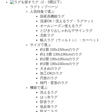
ラグ（2・3畳以下）
ラグトップページ
人気特集で選ぶ
国産高機能ラグ
洗濯OK！洗えるラグ・ラグマット
オールシーズン使えるラグ
とびきりおしゃれなデザインラグ
北欧ラグ
輸入ラグ（ウィルトン）・カーペット
サイズで選ぶ
約1畳 100x150cmのラグ
約1.5畳 130x190cmのラグ
約2畳 190x190cmのラグ
約3畳 190x240cmのラグ
大きめのラグ
加工OKのラグ
円形のラグ
楕円・変形のラグ
機能で選ぶ
洗えるラグ
はっ水ラグ
防音ラグ
低反発ラグ
防ダニラグ