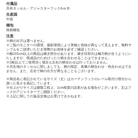
付属品
共布タッセル・アジャスターフックA or B
生産国
中国
梱包
簡易梱包
注意
※柄の出方は選べません。
※ご覧のモニターの環境、撮影環境により実物と色味が異なって見えます。無料サ
ンプルをご請求いただき実際のお色味を必ずご確認ください。
※幅101cm以上の商品は継ぎ部分があります。継ぎ目部分は極力柄が合うようにい
たしますが、既成品のためぴったり柄を合わせることはできません。
※2枚以上でご使用頂く場合も左右の柄合わせは行っておりません。
※共生地のタッセルに関しましても、柄の指定、表裏の柄合わせ・色合わせはでき
ません。また、左右で柄の出方が異なることもございます。
※商品名に表記されているサイズ（丈）はカーテンフックのレール取付け部分から
測った長さを表記しています。
※仕上がりサイズは縫製工程上、1cm程度の誤差がある場合がございます。丈はフ
ックのアジャスターでご調節ください。
※上記に関しての返品交換はお受けできかねます。