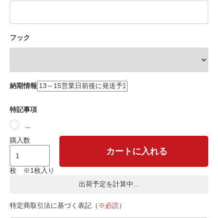
フック
納期情報
特記事項
＿
購入数
カートに入れる
枚 ※1枚入り
出荷予定を計算中...
特定商取引法に基づく表記（
※必読
）