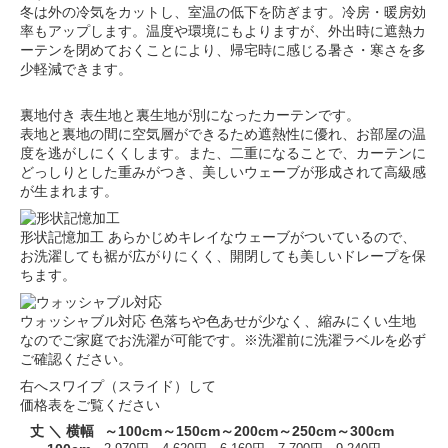
冬は外の冷気をカットし、室温の低下を防ぎます。冷房・暖房効
率もアップします。温度や環境にもよりますが、外出時に遮熱カ
ーテンを閉めておくことにより、帰宅時に感じる暑さ・寒さを多
少軽減できます。
裏地付き
表生地と裏生地が別になったカーテンです。
表地と裏地の間に空気層ができるため遮熱性に優れ、お部屋の温
度を逃がしにくくします。また、二重になることで、カーテンに
どっしりとした重みがつき、美しいウェーブが形成されて高級感
が生まれます。
形状記憶加工
あらかじめキレイなウェーブがついているので、
お洗濯しても裾が広がりにくく、開閉しても美しいドレープを保
ちます。
ウォッシャブル対応
色落ちや色あせが少なく、縮みにくい生地
なのでご家庭でお洗濯が可能です。※洗濯前に洗濯ラベルを必ず
ご確認ください。
右へスワイプ（スライド）して
価格表をご覧ください
丈 ＼ 横幅
～100cm
～150cm
～200cm
～250cm
～300cm