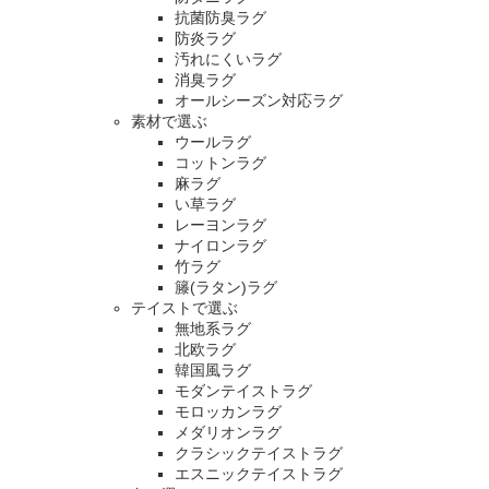
抗菌防臭ラグ
防炎ラグ
汚れにくいラグ
消臭ラグ
オールシーズン対応ラグ
素材で選ぶ
ウールラグ
コットンラグ
麻ラグ
い草ラグ
レーヨンラグ
ナイロンラグ
竹ラグ
籐(ラタン)ラグ
テイストで選ぶ
無地系ラグ
北欧ラグ
韓国風ラグ
モダンテイストラグ
モロッカンラグ
メダリオンラグ
クラシックテイストラグ
エスニックテイストラグ