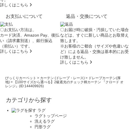
詳しくはこちら
お支払いについて
返品・交換について
〇お支払い方法は、
〇お届け時に破損・汚損していた場合
カード決済、Amazon Pay、後払
などは、すぐに新しい商品とお取替え
い（請求書別送）、銀行振込
致します。
（前払い）です。
※お客様のご都合（サイズや色違いな
詳しくはこちら
ど）による返品・交換は基本的にお受
け致しません。
詳しくはこちら
びっくりカーペット
>
カーテン (ドレープ・レース)
>
ドレープカーテン(厚
地)
>
【100サイズから選べる】2級遮光のチェック柄カーテン 『クロード オ
レンジ』(ID:144409926)
カテゴリから探す
ラグ
ラグトップページ
洗えるラグ
円形ラグ