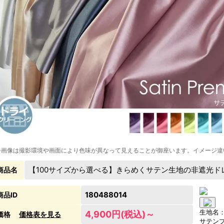
※画像は撮影環境や画面により色味が異なって見えることが御座います。イメージ違
【100サイズから選べる】きらめくサテン生地の非遮光ド
商品名
180488014
商品ID
生地名
4,900円(税込)～
価格
価格表を見る
サテン