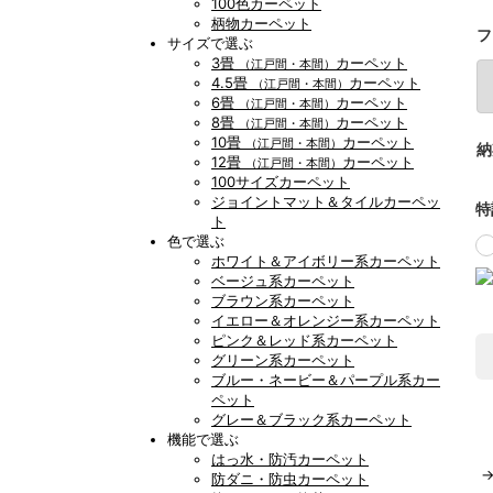
100色カーペット
柄物カーペット
フ
サイズで選ぶ
3畳
カーペット
（江戸間・本間）
4.5畳
カーペット
（江戸間・本間）
6畳
カーペット
（江戸間・本間）
8畳
カーペット
（江戸間・本間）
10畳
カーペット
（江戸間・本間）
納
12畳
カーペット
（江戸間・本間）
100サイズカーペット
ジョイントマット＆タイルカーペッ
特
ト
色で選ぶ
ホワイト＆アイボリー系カーペット
ベージュ系カーペット
ブラウン系カーペット
イエロー＆オレンジー系カーペット
ピンク＆レッド系カーペット
グリーン系カーペット
ブルー・ネービー＆パープル系カー
ペット
グレー＆ブラック系カーペット
機能で選ぶ
はっ水・防汚カーペット
防ダニ・防虫カーペット