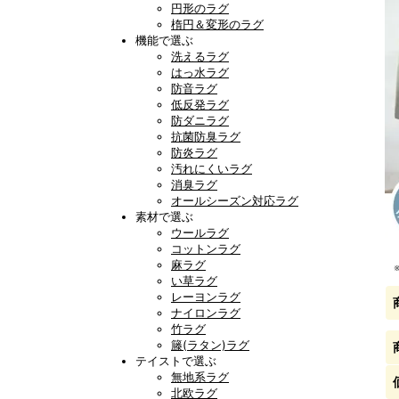
円形のラグ
楕円＆変形のラグ
機能で選ぶ
洗えるラグ
はっ水ラグ
防音ラグ
低反発ラグ
防ダニラグ
抗菌防臭ラグ
防炎ラグ
汚れにくいラグ
消臭ラグ
オールシーズン対応ラグ
素材で選ぶ
ウールラグ
コットンラグ
麻ラグ
い草ラグ
レーヨンラグ
ナイロンラグ
竹ラグ
籐(ラタン)ラグ
テイストで選ぶ
無地系ラグ
北欧ラグ