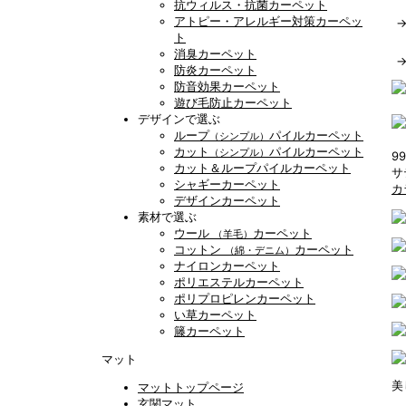
抗ウィルス・抗菌カーペット
アトピー・アレルギー対策カーペッ
ト
消臭カーペット
防炎カーペット
防音効果カーペット
遊び毛防止カーペット
デザインで選ぶ
ループ
パイルカーペット
（シンプル）
カット
パイルカーペット
（シンプル）
9
カット＆ループパイルカーペット
サ
シャギーカーペット
カ
デザインカーペット
素材で選ぶ
ウール
カーペット
（羊毛）
コットン
カーペット
（綿・デニム）
ナイロンカーペット
ポリエステルカーペット
ポリプロピレンカーペット
い草カーペット
籐カーペット
マット
美
マットトップページ
玄関マット