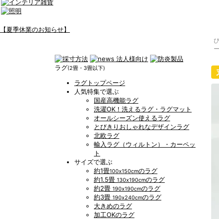
【夏季休業のお知らせ】
ラグ
(2畳・3畳以下)
ラグトップページ
人気特集で選ぶ
国産高機能ラグ
洗濯OK！洗えるラグ・ラグマット
オールシーズン使えるラグ
とびきりおしゃれなデザインラグ
北欧ラグ
輸入ラグ（ウィルトン）・カーペッ
ト
サイズで選ぶ
約1畳
のラグ
100x150cm
約1.5畳
のラグ
130x190cm
約2畳
のラグ
190x190cm
約3畳
のラグ
190x240cm
大きめのラグ
加工OKのラグ