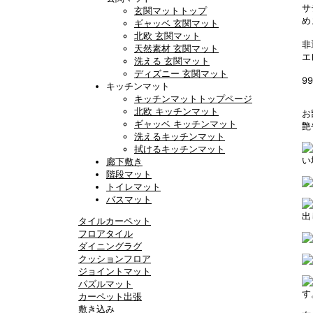
サ
玄関マットトップ
め
ギャッベ 玄関マット
北欧 玄関マット
非
天然素材 玄関マット
エ
洗える 玄関マット
ディズニー 玄関マット
9
キッチンマット
キッチンマットトップページ
北欧 キッチンマット
お
ギャッベ キッチンマット
艶
洗えるキッチンマット
拭けるキッチンマット
い
廊下敷き
階段マット
トイレマット
バスマット
出
タイルカーペット
フロアタイル
ダイニングラグ
クッションフロア
ジョイントマット
パズルマット
す
カーペット出張
敷き込み