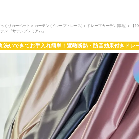
びっくりカーペット
>
カーテン (ドレープ・レース)
>
ドレープカーテン(厚地)
>
【1
ーテン 『サテンプレミアム』
丸洗いできてお手入れ簡単！遮熱断熱・防音効果付きドレ