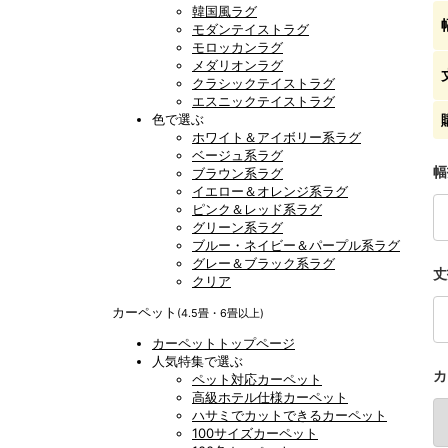
韓国風ラグ
モダンテイストラグ
モロッカンラグ
メダリオンラグ
クラシックテイストラグ
エスニックテイストラグ
色で選ぶ
ホワイト＆アイボリー系ラグ
ベージュ系ラグ
幅
ブラウン系ラグ
イエロー＆オレンジ系ラグ
ピンク＆レッド系ラグ
グリーン系ラグ
ブルー・ネイビー＆パープル系ラグ
グレー＆ブラック系ラグ
丈
クリア
カーペット
(4.5畳・6畳以上)
カーペットトップページ
人気特集で選ぶ
カ
ペット対応カーペット
高級ホテル仕様カーペット
ハサミでカットできるカーペット
100サイズカーペット