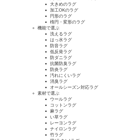
大きめのラグ
加工OKのラグ
円形のラグ
楕円・変形のラグ
機能で選ぶ
洗えるラグ
はっ水ラグ
防音ラグ
低反発ラグ
防ダニラグ
抗菌防臭ラグ
防炎ラグ
汚れにくいラグ
消臭ラグ
オールシーズン対応ラグ
素材で選ぶ
ウールラグ
コットンラグ
麻ラグ
い草ラグ
レーヨンラグ
ナイロンラグ
竹ラグ