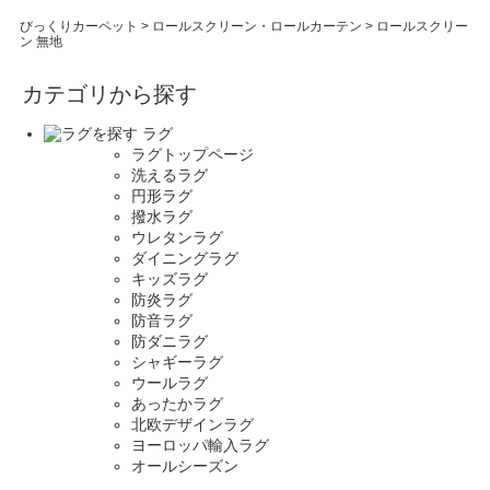
びっくりカーペット
>
ロールスクリーン・ロールカーテン
>
ロールスクリー
ン 無地
カテゴリから探す
ラグ
ラグトップページ
洗えるラグ
円形ラグ
撥水ラグ
ウレタンラグ
ダイニングラグ
キッズラグ
防炎ラグ
防音ラグ
防ダニラグ
シャギーラグ
ウールラグ
あったかラグ
北欧デザインラグ
ヨーロッパ輸入ラグ
オールシーズン