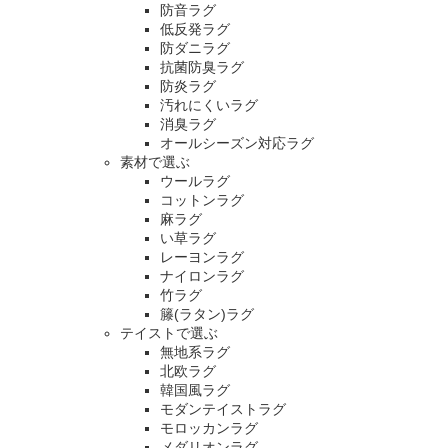
防音ラグ
低反発ラグ
防ダニラグ
抗菌防臭ラグ
防炎ラグ
汚れにくいラグ
消臭ラグ
オールシーズン対応ラグ
素材で選ぶ
ウールラグ
コットンラグ
麻ラグ
い草ラグ
レーヨンラグ
ナイロンラグ
竹ラグ
籐(ラタン)ラグ
テイストで選ぶ
無地系ラグ
北欧ラグ
韓国風ラグ
モダンテイストラグ
モロッカンラグ
メダリオンラグ