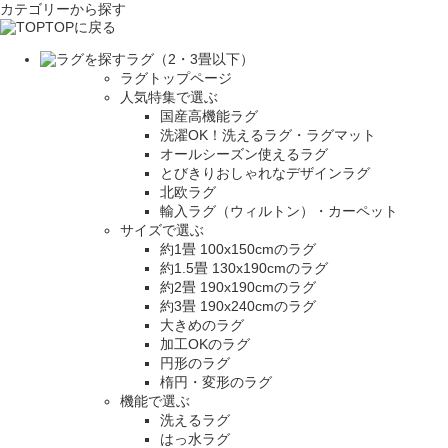
カテゴリーから探す
TOPに戻る
ラグ（2・3畳以下）
ラグトップページ
人気特集で選ぶ
国産高機能ラグ
洗濯OK！洗えるラグ・ラグマット
オールシーズン使えるラグ
とびきりおしゃれなデザインラグ
北欧ラグ
輸入ラグ（ウィルトン）・カーペット
サイズで選ぶ
約1畳 100x150cmのラグ
約1.5畳 130x190cmのラグ
約2畳 190x190cmのラグ
約3畳 190x240cmのラグ
大きめのラグ
加工OKのラグ
円形のラグ
楕円・変形のラグ
機能で選ぶ
洗えるラグ
はっ水ラグ