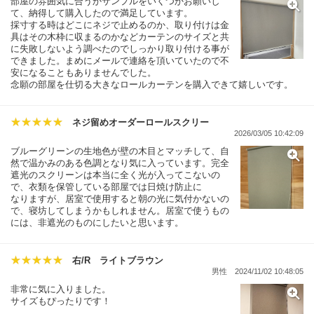
部屋の雰囲気に合うかサンプルをいくつかお願いし
て、納得して購入したので満足しています。
採寸する時はどこにネジで止めるのか、取り付けは金
具はその木枠に収まるのかなどカーテンのサイズと共
に失敗しないよう調べたのでしっかり取り付ける事が
できました。まめにメールで連絡を頂いていたので不
安になることもありませんでした。
念願の部屋を仕切る大きなロールカーテンを購入できて嬉しいです。
ネジ留めオーダーロールスクリー
2026/03/05 10:42:09
ブルーグリーンの生地色が壁の木目とマッチして、自
然で温かみのある色調となり気に入っています。完全
遮光のスクリーンは本当に全く光が入ってこないの
で、衣類を保管している部屋では日焼け防止に
なりますが、居室で使用すると朝の光に気付かないの
で、寝坊してしまうかもしれません。居室で使うもの
には、非遮光のものにしたいと思います。
右/R ライトブラウン
男性
2024/11/02 10:48:05
非常に気に入りました。
サイズもぴったりです！