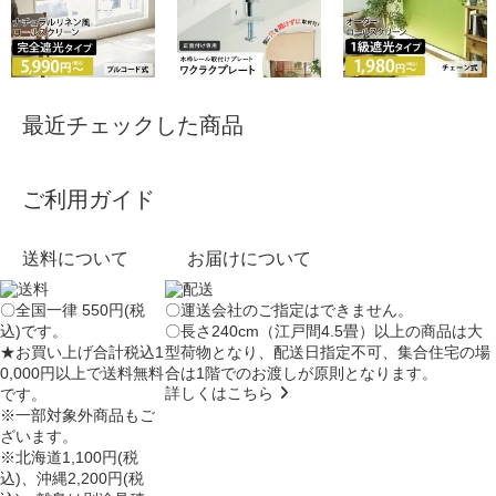
最近チェックした商品
ご利用ガイド
送料について
お届けについて
〇全国一律 550円(税
〇運送会社のご指定はできません。
込)です。
〇長さ240cm（江戸間4.5畳）以上の商品は大
★お買い上げ合計税込1
型荷物となり、
配送日指定不可
、集合住宅の場
0,000円以上で送料無料
合は
1階でのお渡し
が原則となります。
詳しくはこちら
です。
※一部対象外商品もご
ざいます。
※北海道1,100円(税
込)、沖縄2,200円(税