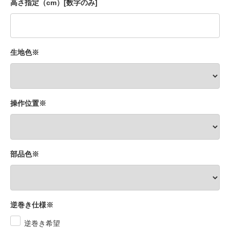
高さ指定（cm）[数字のみ]
生地色※
操作位置※
部品色※
逆巻き仕様※
逆巻き希望