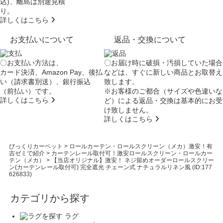
込)、離島は別途見積
り。
詳しくはこちら
お支払いについて
返品・交換について
〇お支払い方法は、
〇お届け時に破損・汚損していた場合
カード決済、Amazon Pay、後払
などは、すぐに新しい商品とお取替え
い（請求書別送）、銀行振込
致します。
（前払い）です。
※お客様のご都合（サイズや色違いな
詳しくはこちら
ど）による返品・交換は基本的にお受
け致しません。
詳しくはこちら
びっくりカーペット
>
ロールカーテン・ロールスクリーン（メカ）激安！有
吉ゼミで紹介
>
カーテンレール取付可！激安ロールスクリーン・ロールカー
テン（メカ）
>
【当店オリジナル】激安！ ネジ留めオーダーロールスクリー
ン(カーテンレール取付可) 完全遮光 チェーン式 ナチュラルリネン風 (ID:177
626833)
カテゴリから探す
ラグ