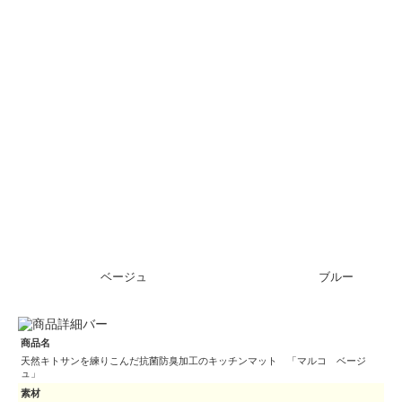
ベージュ
ブルー
商品名
天然キトサンを練りこんだ抗菌防臭加工のキッチンマット 「マルコ ベージ
ュ」
素材