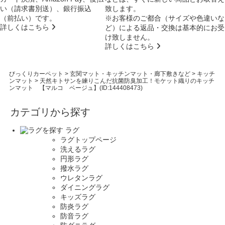
い（請求書別送）、銀行振込
致します。
（前払い）です。
※お客様のご都合（サイズや色違いな
詳しくはこちら
ど）による返品・交換は基本的にお受
け致しません。
詳しくはこちら
びっくりカーペット
>
玄関マット・キッチンマット・廊下敷きなど
>
キッチ
ンマット
>
天然キトサンを練りこんだ抗菌防臭加工！モケット織りのキッチ
ンマット 【マルコ ベージュ】(ID:144408473)
カテゴリから探す
ラグ
ラグトップページ
洗えるラグ
円形ラグ
撥水ラグ
ウレタンラグ
ダイニングラグ
キッズラグ
防炎ラグ
防音ラグ