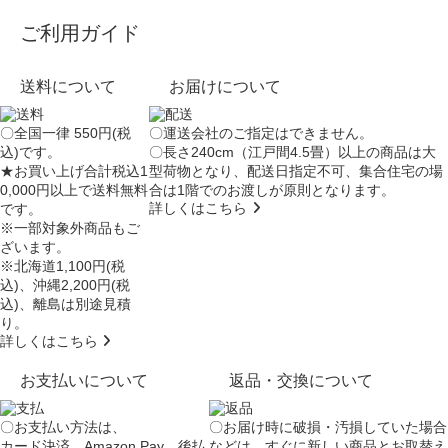
ご利用ガイド
送料について
お届けについて
〇全国一律 550円(税
〇運送会社のご指定はできません。
込)です。
〇長さ240cm（江戸間4.5畳）以上の商品は大
★お買い上げ合計税込1
型荷物となり、
配送日指定不可
、集合住宅の場
0,000円以上で送料無料
合は
1階でのお渡し
が原則となります。
詳しくはこちら
です。
※一部対象外商品もご
ざいます。
※北海道1,100円(税
込)、沖縄2,200円(税
込)、離島は別途見積
り。
詳しくはこちら
お支払いについて
返品・交換について
〇お支払い方法は、
〇お届け時に破損・汚損していた場合
カード決済、Amazon Pay、後払
などは、すぐに新しい商品とお取替え