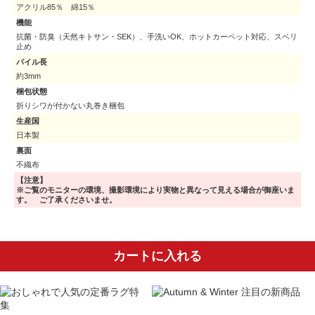
アクリル85％ 綿15％
機能
抗菌・防臭（天然キトサン・SEK）、手洗いOK、ホットカーペット対応、スベリ
止め
パイル長
約3mm
梱包状態
折りシワが付かない丸巻き梱包
生産国
日本製
裏面
不織布
【注意】
※ご覧のモニターの環境、撮影環境により実物と異なって見える場合が御座いま
す。 ご了承くださいませ。
カートに入れる