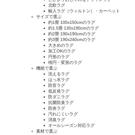
北欧ラグ
輸入ラグ（ウィルトン）・カーペット
サイズで選ぶ
約1畳 100x150cmのラグ
約1.5畳 130x190cmのラグ
約2畳 190x190cmのラグ
約3畳 190x240cmのラグ
大きめのラグ
加工OKのラグ
円形のラグ
楕円・変形のラグ
機能で選ぶ
洗えるラグ
はっ水ラグ
防音ラグ
低反発ラグ
防ダニラグ
抗菌防臭ラグ
防炎ラグ
汚れにくいラグ
消臭ラグ
オールシーズン対応ラグ
素材で選ぶ