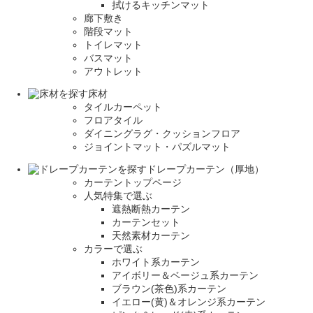
拭けるキッチンマット
廊下敷き
階段マット
トイレマット
バスマット
アウトレット
床材
タイルカーペット
フロアタイル
ダイニングラグ・クッションフロア
ジョイントマット・パズルマット
ドレープカーテン（厚地）
カーテントップページ
人気特集で選ぶ
遮熱断熱カーテン
カーテンセット
天然素材カーテン
カラーで選ぶ
ホワイト系カーテン
アイボリー＆ベージュ系カーテン
ブラウン(茶色)系カーテン
イエロー(黄)＆オレンジ系カーテン