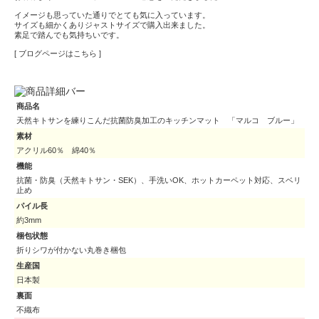
イメージも思っていた通りでとても気に入っています。
サイズも細かくありジャストサイズで購入出来ました。
素足で踏んでも気持ちいです。
[ ブログページはこちら ]
商品名
天然キトサンを練りこんだ抗菌防臭加工のキッチンマット 「マルコ ブルー」
素材
アクリル60％ 綿40％
機能
抗菌・防臭（天然キトサン・SEK）、手洗いOK、ホットカーペット対応、スベリ
止め
パイル長
約3mm
梱包状態
折りシワが付かない丸巻き梱包
生産国
日本製
裏面
不織布