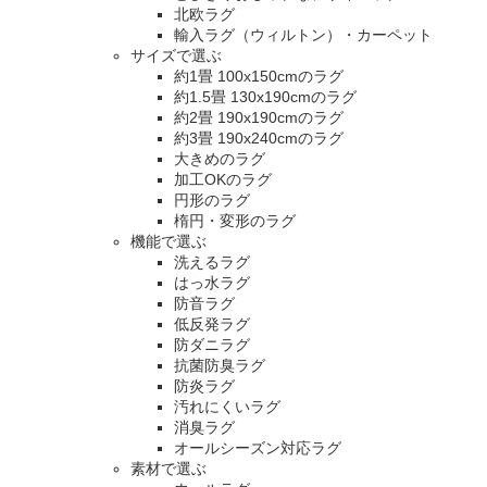
北欧ラグ
輸入ラグ（ウィルトン）・カーペット
サイズで選ぶ
約1畳 100x150cmのラグ
約1.5畳 130x190cmのラグ
約2畳 190x190cmのラグ
約3畳 190x240cmのラグ
大きめのラグ
加工OKのラグ
円形のラグ
楕円・変形のラグ
機能で選ぶ
洗えるラグ
はっ水ラグ
防音ラグ
低反発ラグ
防ダニラグ
抗菌防臭ラグ
防炎ラグ
汚れにくいラグ
消臭ラグ
オールシーズン対応ラグ
素材で選ぶ