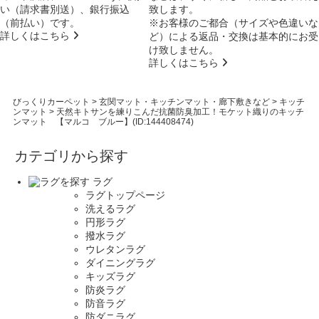
い（請求書別送）、銀行振込
致します。
（前払い）です。
※お客様のご都合（サイズや色違いな
詳しくはこちら
ど）による返品・交換は基本的にお受
け致しません。
詳しくはこちら
びっくりカーペット
>
玄関マット・キッチンマット・廊下敷きなど
>
キッチ
ンマット
>
天然キトサンを練りこんだ抗菌防臭加工！モケット織りのキッチ
ンマット 【マルコ ブルー】(ID:144408474)
カテゴリから探す
ラグ
ラグトップページ
洗えるラグ
円形ラグ
撥水ラグ
ウレタンラグ
ダイニングラグ
キッズラグ
防炎ラグ
防音ラグ
防ダニラグ