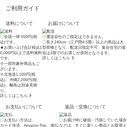
ご利用ガイド
送料について
お届けについて
〇全国一律 550円(税
〇運送会社のご指定はできません。
込)です。
〇長さ240cm（江戸間4.5畳）以上の商品は大
★お買い上げ合計税込1
型荷物となり、
配送日指定不可
、集合住宅の場
0,000円以上で送料無料
合は
1階でのお渡し
が原則となります。
詳しくはこちら
です。
※一部対象外商品もご
ざいます。
※北海道1,100円(税
込)、沖縄2,200円(税
込)、離島は別途見積
り。
詳しくはこちら
お支払いについて
返品・交換について
〇お支払い方法は、
〇お届け時に破損・汚損していた場合
カード決済、Amazon Pay、後払
などは、すぐに新しい商品とお取替え