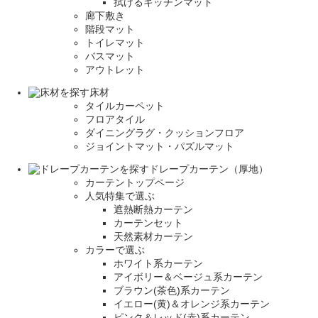
拭けるキッチンマット
廊下敷き
階段マット
トイレマット
バスマット
アウトレット
床材
タイルカーペット
フロアタイル
ダイニングラグ・クッションフロア
ジョイントマット・パズルマット
ドレープカーテン（厚地）
カーテントップページ
人気特集で選ぶ
遮熱断熱カーテン
カーテンセット
天然素材カーテン
カラーで選ぶ
ホワイト系カーテン
アイボリー＆ベージュ系カーテン
ブラウン(茶色)系カーテン
イエロー(黄)＆オレンジ系カーテン
ピンク＆レッド(赤)系カーテン