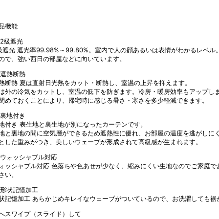
品機能
級遮光
遮光率99.98%～99.80%。室内で人の顔あるいは表情がわかるレ
ので、強い西日の部屋などに向いています。
熱断熱
夏は直射日光熱をカット・断熱し、室温の上昇を抑えます。
は外の冷気をカットし、室温の低下を防ぎます。冷房・暖房効率もアップし
閉めておくことにより、帰宅時に感じる暑さ・寒さを多少軽減できます。
地付き
表生地と裏生地が別になったカーテンです。
地と裏地の間に空気層ができるため遮熱性に優れ、お部屋の温度を逃がしに
とした重みがつき、美しいウェーブが形成されて高級感が生まれます。
ォッシャブル対応
色落ちや色あせが少なく、縮みにくい生地なのでご家庭で
さい。
状記憶加工
あらかじめキレイなウェーブがついているので、お洗濯しても裾
へスワイプ（スライド）して