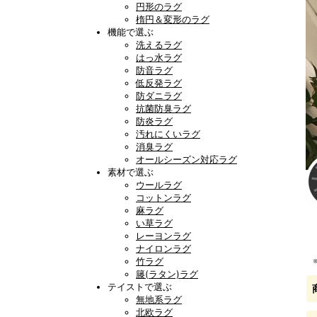
円形のラグ
楕円＆変形のラグ
機能で選ぶ
洗えるラグ
はっ水ラグ
防音ラグ
低反発ラグ
防ダニラグ
抗菌防臭ラグ
防炎ラグ
汚れにくいラグ
消臭ラグ
オールシーズン対応ラグ
素材で選ぶ
ウールラグ
コットンラグ
麻ラグ
い草ラグ
レーヨンラグ
ナイロンラグ
竹ラグ
籐(ラタン)ラグ
テイストで選ぶ
無地系ラグ
北欧ラグ