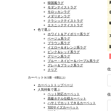
韓国風ラグ
モダンテイストラグ
モロッカンラグ
メダリオンラグ
クラシックテイストラグ
エスニックテイストラグ
色で選ぶ
ホワイト＆アイボリー系ラグ
ベージュ系ラグ
ブラウン系ラグ
イエロー＆オレンジ系ラグ
ピンク＆レッド系ラグ
グリーン系ラグ
ブルー・ネイビー＆パープル系ラグ
グレー＆ブラック系ラグ
仕
クリア
カーペット
(4.5畳・6畳以上)
カーペットトップページ
人気特集で選ぶ
ペット対応カーペット
仕
高級ホテル仕様カーペット
ハサミでカットできるカーペット
100サイズカーペット