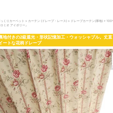
びっくりカーペット
>
カーテン (ドレープ・レース)
>
ドレープカーテン(厚地)
>
10
『ロミオ アイボリー』
裏地付きの2級遮光・形状記憶加工・ウォッシャブル。丈直
イートな花柄ドレープ