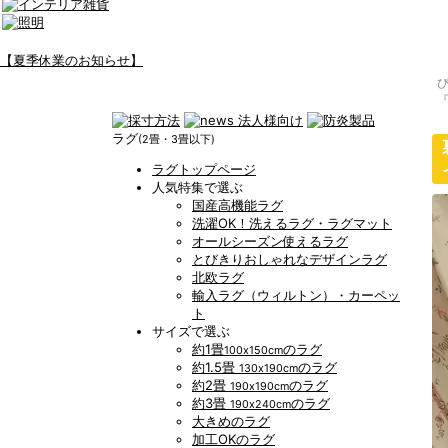
【夏季休業のお知らせ】
ラグ
(2畳・3畳以下)
ラグトップページ
人気特集で選ぶ
国産高機能ラグ
洗濯OK！洗えるラグ・ラグマット
オールシーズン使えるラグ
とびきりおしゃれなデザインラグ
北欧ラグ
輸入ラグ（ウィルトン）・カーペッ
ト
サイズで選ぶ
約1畳
のラグ
100x150cm
約1.5畳
のラグ
130x190cm
約2畳
のラグ
190x190cm
約3畳
のラグ
190x240cm
大きめのラグ
加工OKのラグ