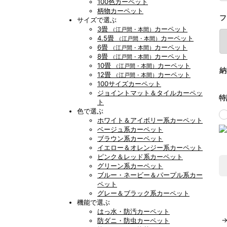
100色カーペット
柄物カーペット
フ
サイズで選ぶ
3畳
カーペット
（江戸間・本間）
4.5畳
カーペット
（江戸間・本間）
6畳
カーペット
（江戸間・本間）
8畳
カーペット
（江戸間・本間）
10畳
カーペット
（江戸間・本間）
納
12畳
カーペット
（江戸間・本間）
100サイズカーペット
ジョイントマット＆タイルカーペッ
特
ト
色で選ぶ
ホワイト＆アイボリー系カーペット
ベージュ系カーペット
ブラウン系カーペット
イエロー＆オレンジー系カーペット
ピンク＆レッド系カーペット
グリーン系カーペット
ブルー・ネービー＆パープル系カー
ペット
グレー＆ブラック系カーペット
機能で選ぶ
はっ水・防汚カーペット
防ダニ・防虫カーペット