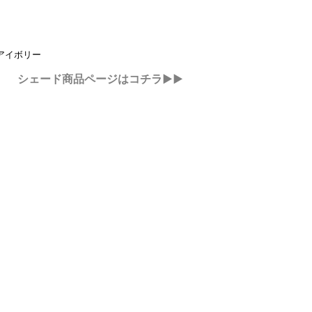
：
アイボリー
シェード商品ページはコチラ▶▶