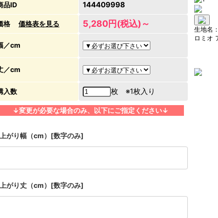
144409998
商品ID
5,280円(税込)～
価格
価格表を見る
生地名
ロミオ 
幅／cm
丈／cm
枚 ※1枚入り
購入数
↓変更が必要な場合のみ、以下にご指定ください↓
上がり幅（cm）[数字のみ]
上がり丈（cm）[数字のみ]