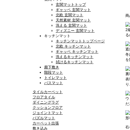
玄関マットトップ
ギャッベ 玄関マット
北欧 玄関マット
商
天然素材 玄関マット
洗える 玄関マット
2
ディズニー 玄関マット
る
キッチンマット
キッチンマットトップページ
北欧 キッチンマット
遮
ギャッベ キッチンマット
冬
洗えるキッチンマット
を
拭けるキッチンマット
廊下敷き
階段マット
裏
トイレマット
表
バスマット
り
タイルカーペット
フロアタイル
ウ
ダイニングラグ
だ
クッションフロア
ジョイントマット
パズルマット
形
カーペット出張
右
敷き込み