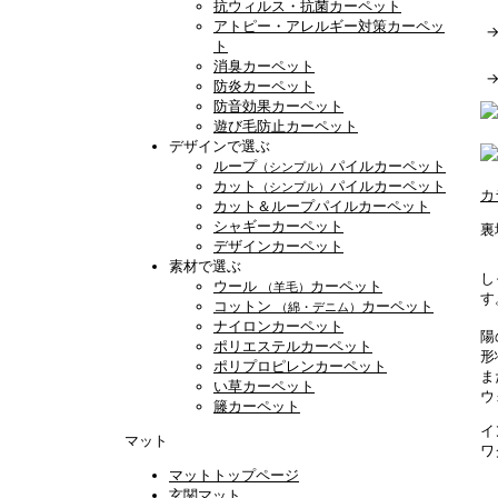
抗ウィルス・抗菌カーペット
アトピー・アレルギー対策カーペッ
ト
消臭カーペット
防炎カーペット
防音効果カーペット
遊び毛防止カーペット
デザインで選ぶ
ループ
パイルカーペット
（シンプル）
カット
パイルカーペット
（シンプル）
カ
カット＆ループパイルカーペット
シャギーカーペット
裏
デザインカーペット
素材で選ぶ
し
ウール
カーペット
（羊毛）
す
コットン
カーペット
（綿・デニム）
ナイロンカーペット
陽
ポリエステルカーペット
形
ポリプロピレンカーペット
ま
い草カーペット
ウ
籐カーペット
イ
マット
ワ
マットトップページ
玄関マット