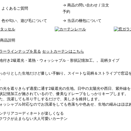
→
商品の問い合わせ / 注文
→
よくあるご質問
予約
→
色や匂い、遊び毛について
→
当店の梱包について
ラーラインナップを見る
セットカーテンはこちら
地付き2級遮光・遮熱・ウォッシャブル・形状記憶加工。。花柄タイプ
っかりとした生地だけど優しい手触り。スイートな花柄＆ストライプで窓辺
。
の光を遮りきらず適度に通す2級遮光の生地。日中の太陽光や西日、紫外線
状記憶加工が施されているので、優美なドレープをしっかりキープします。
た、洗濯しても吊り干しするだけで、美しさを維持します。
ォッシャブル対応なのでお洗濯をしても色落ちや色あせ、生地の縮みはほぼ
ンテリアコーディネートが楽しくなる
クワクが止まらない大人可愛いカーテン