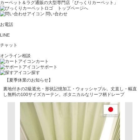
カーペット＆ラグ通販の大型専門店「びっくりカーペット」
問い合わせ
お電話
LINE
チャット
オンライン相談
カート
サポート
探す
【夏季休業のお知らせ】
裏地付きの2級遮光・形状記憶加工・ウォッシャブル。丈直し・幅直
し無料の100サイズカーテン。ボタニカルなリーフ柄ドレープ