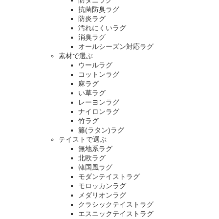
防ダニラグ
抗菌防臭ラグ
防炎ラグ
汚れにくいラグ
消臭ラグ
オールシーズン対応ラグ
素材で選ぶ
ウールラグ
コットンラグ
麻ラグ
い草ラグ
レーヨンラグ
ナイロンラグ
竹ラグ
籐(ラタン)ラグ
テイストで選ぶ
無地系ラグ
北欧ラグ
韓国風ラグ
モダンテイストラグ
モロッカンラグ
メダリオンラグ
クラシックテイストラグ
エスニックテイストラグ