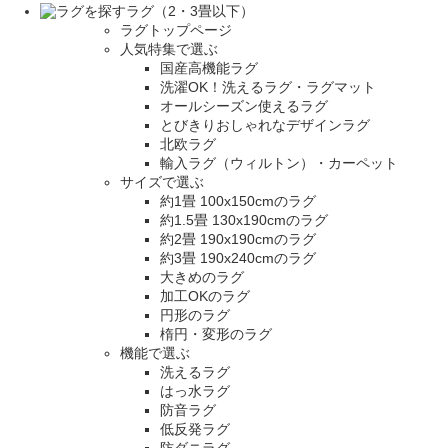
ラグ（2・3畳以下）
ラグトップページ
人気特集で選ぶ
国産高機能ラグ
洗濯OK！洗えるラグ・ラグマット
オールシーズン使えるラグ
とびきりおしゃれなデザインラグ
北欧ラグ
輸入ラグ（ウィルトン）・カーペット
サイズで選ぶ
約1畳 100x150cmのラグ
約1.5畳 130x190cmのラグ
約2畳 190x190cmのラグ
約3畳 190x240cmのラグ
大きめのラグ
加工OKのラグ
円形のラグ
楕円・変形のラグ
機能で選ぶ
洗えるラグ
はっ水ラグ
防音ラグ
低反発ラグ