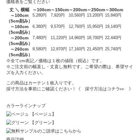
価格表をご覧ください
丈 ＼ 横幅
～100cm
～150cm
～200cm
～250cm
～300cm
～100cm
5,280円
7,920円
10,560円
13,200円
15,840円
（5cm刻み）
～160cm
6,380円
9,570円
12,760円
15,950円
19,140円
（5cm刻み）
～200cm
7,480円
11,220円
14,960円
18,700円
22,440円
（5cm刻み）
～260cm
8,580円
12,870円
17,160円
21,450円
25,740円
（5cm刻み）
※全てcm表記／価格は１枚の値段（税込）です。
※ご注文前の幅直し・丈直し無料です。ご希望の際は、希望サイ
ズを入力ください。
この商品はカーテン１枚入りです。
採寸方法を事前にご確認ください！
《 採寸方法はコチラ▹▹ 》
カラーラインナップ
【ベージュ】
【グリーン】
商品詳細