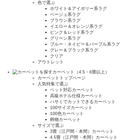
色で選ぶ
ホワイト＆アイボリー系ラグ
ベージュ系ラグ
ブラウン系ラグ
イエロー＆オレンジ系ラグ
ピンク＆レッド系ラグ
グリーン系ラグ
ブルー・ネイビー＆パープル系ラグ
グレー＆ブラック系ラグ
クリア
アウトレット
カーペット（4.5・6畳以上）
カーペットトップページ
人気特集で選ぶ
ペット対応カーペット
高級ホテル仕様カーペット
ハサミでカットできるカーペット
100サイズカーペット
100色カーペット
柄物カーペット
サイズで選ぶ
3畳（江戸間・本間）カーペット
4.5畳（江戸間・本間）カーペット