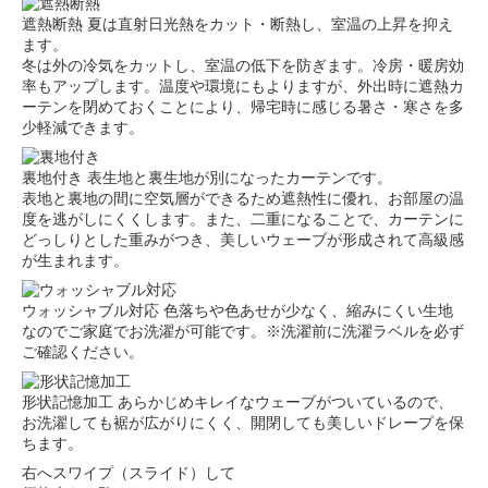
遮熱断熱
夏は直射日光熱をカット・断熱し、室温の上昇を抑え
ます。
冬は外の冷気をカットし、室温の低下を防ぎます。冷房・暖房効
率もアップします。温度や環境にもよりますが、外出時に遮熱カ
ーテンを閉めておくことにより、帰宅時に感じる暑さ・寒さを多
少軽減できます。
裏地付き
表生地と裏生地が別になったカーテンです。
表地と裏地の間に空気層ができるため遮熱性に優れ、お部屋の温
度を逃がしにくくします。また、二重になることで、カーテンに
どっしりとした重みがつき、美しいウェーブが形成されて高級感
が生まれます。
ウォッシャブル対応
色落ちや色あせが少なく、縮みにくい生地
なのでご家庭でお洗濯が可能です。※洗濯前に洗濯ラベルを必ず
ご確認ください。
形状記憶加工
あらかじめキレイなウェーブがついているので、
お洗濯しても裾が広がりにくく、開閉しても美しいドレープを保
ちます。
右へスワイプ（スライド）して