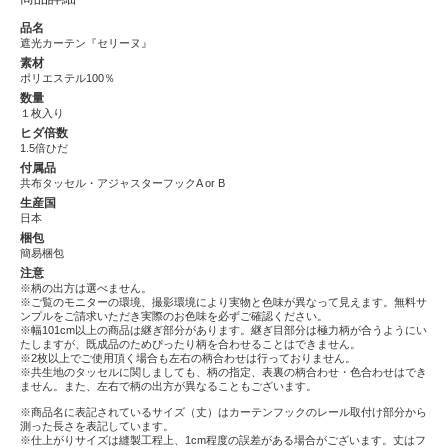
品名
遮光カーテン『セリーヌ』
素材
ポリエステル100％
数量
１枚入り
ヒダ倍数
1.5倍ひだ
付属品
共布タッセル・アジャスターフックA or B
生産国
日本
梱包
簡易梱包
注意
※柄の出方は選べません。
※ご覧のモニターの環境、撮影環境により実物と色味が異なって見えます。無料サ
ンプルをご請求いただき実際のお色味を必ずご確認ください。
※幅101cm以上の商品は継ぎ部分があります。継ぎ目部分は極力柄が合うようにい
たしますが、既成品のためぴったり柄を合わせることはできません。
※2枚以上でご使用頂く場合も左右の柄合わせは行っておりません。
※共生地のタッセルに関しましても、柄の指定、表裏の柄合わせ・色合わせはでき
ません。また、左右で柄の出方が異なることもございます。
※商品名に表記されているサイズ（丈）はカーテンフックのレール取付け部分から
測った長さを表記しています。
※仕上がりサイズは縫製工程上、1cm程度の誤差がある場合がございます。丈はフ