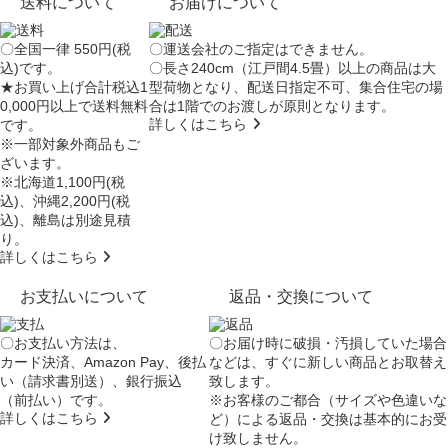
送料について
お届けについて
〇全国一律 550円(税
〇運送会社のご指定はできません。
込)です。
〇長さ240cm（江戸間4.5畳）以上の商品は大
★お買い上げ合計税込1
型荷物となり、
配送日指定不可
、集合住宅の場
0,000円以上で送料無料
合は
1階でのお渡し
が原則となります。
詳しくはこちら
です。
※一部対象外商品もご
ざいます。
※北海道1,100円(税
込)、沖縄2,200円(税
込)、離島は別途見積
り。
詳しくはこちら
お支払いについて
返品・交換について
〇お支払い方法は、
〇お届け時に破損・汚損していた場合
カード決済、Amazon Pay、後払
などは、すぐに新しい商品とお取替え
い（請求書別送）、銀行振込
致します。
（前払い）です。
※お客様のご都合（サイズや色違いな
詳しくはこちら
ど）による返品・交換は基本的にお受
け致しません。