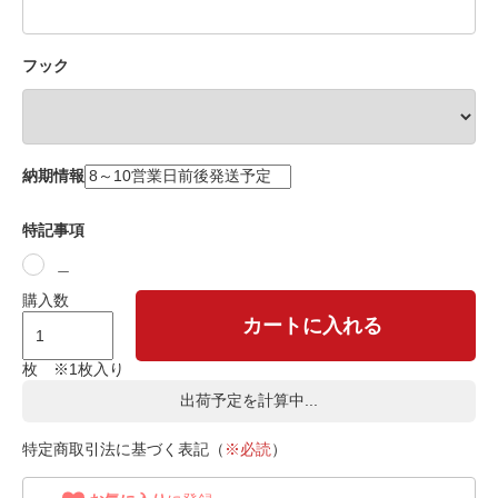
フック
納期情報
特記事項
＿
購入数
カートに入れる
枚 ※1枚入り
出荷予定を計算中...
特定商取引法に基づく表記（
※必読
）