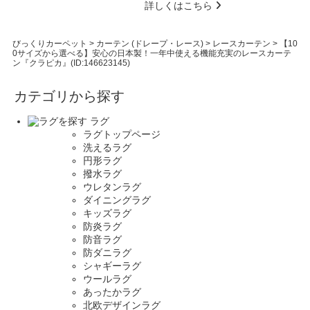
詳しくはこちら
びっくりカーペット
>
カーテン (ドレープ・レース)
>
レースカーテン
>
【10
0サイズから選べる】安心の日本製！一年中使える機能充実のレースカーテ
ン『クラピカ』(ID:146623145)
カテゴリから探す
ラグ
ラグトップページ
洗えるラグ
円形ラグ
撥水ラグ
ウレタンラグ
ダイニングラグ
キッズラグ
防炎ラグ
防音ラグ
防ダニラグ
シャギーラグ
ウールラグ
あったかラグ
北欧デザインラグ