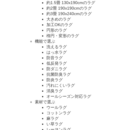
約1.5畳 130x190cmのラグ
約2畳 190x190cmのラグ
約3畳 190x240cmのラグ
大きめのラグ
加工OKのラグ
円形のラグ
楕円・変形のラグ
機能で選ぶ
洗えるラグ
はっ水ラグ
防音ラグ
低反発ラグ
防ダニラグ
抗菌防臭ラグ
防炎ラグ
汚れにくいラグ
消臭ラグ
オールシーズン対応ラグ
素材で選ぶ
ウールラグ
コットンラグ
麻ラグ
い草ラグ
レーヨンラグ