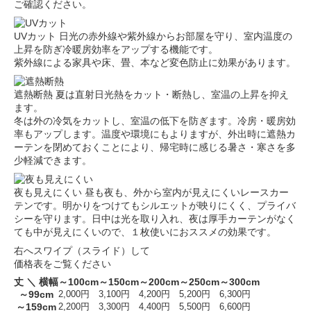
ご確認ください。
UVカット
日光の赤外線や紫外線からお部屋を守り、室内温度の
上昇を防ぎ冷暖房効率をアップする機能です。
紫外線による家具や床、畳、本など変色防止に効果があります。
遮熱断熱
夏は直射日光熱をカット・断熱し、室温の上昇を抑え
ます。
冬は外の冷気をカットし、室温の低下を防ぎます。冷房・暖房効
率もアップします。温度や環境にもよりますが、外出時に遮熱カ
ーテンを閉めておくことにより、帰宅時に感じる暑さ・寒さを多
少軽減できます。
夜も見えにくい
昼も夜も、外から室内が見えにくいレースカー
テンです。明かりをつけてもシルエットが映りにくく、プライバ
シーを守ります。日中は光を取り入れ、夜は厚手カーテンがなく
ても中が見えにくいので、１枚使いにおススメの効果です。
右へスワイプ（スライド）して
価格表をご覧ください
丈 ＼ 横幅
～100cm
～150cm
～200cm
～250cm
～300cm
～99cm
2,000円
3,100円
4,200円
5,200円
6,300円
～159cm
2,200円
3,300円
4,400円
5,500円
6,600円