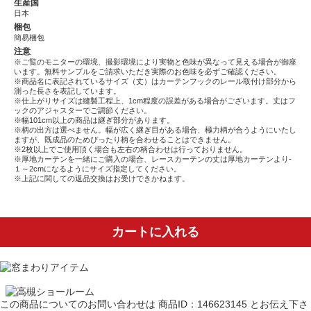
生産国
日本
梱包
簡易梱包
注意
※ご覧のモニターの環境、撮影環境により実物と色味が異なって見える場合が御座
います。無料サンプルをご請求いただき実際のお色味を必ずご確認ください。
※商品名に表記されているサイズ（丈）はカーテンフックのレール取付け部分から
測った長さを表記しています。
※仕上がりサイズは縫製工程上、1cm程度の誤差がある場合がございます。丈はフ
ックのアジャスターでご調節ください。
※幅101cm以上の商品は継ぎ部分があります。
※柄の出方は選べません。幅が広く継ぎ目がある場合、極力柄が合うようにいたし
ますが、既成品のためぴったり柄を合わせることはできません。
※2枚以上でご使用頂く場合も左右の柄合わせは行っておりません。
※厚地カーテンを一緒にご購入の場合、レースカーテンの丈は厚地カーテンより-
１～2cmになるようにサイズ指定してください。
※上記に関しての返品交換はお受けできかねます。
カートに入れる
この商品についてのお問い合わせは
商品ID：146623145
とお伝え下さ