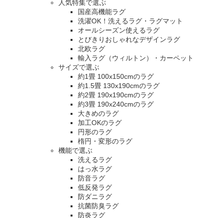
人気特集で選ぶ
国産高機能ラグ
洗濯OK！洗えるラグ・ラグマット
オールシーズン使えるラグ
とびきりおしゃれなデザインラグ
北欧ラグ
輸入ラグ（ウィルトン）・カーペット
サイズで選ぶ
約1畳 100x150cmのラグ
約1.5畳 130x190cmのラグ
約2畳 190x190cmのラグ
約3畳 190x240cmのラグ
大きめのラグ
加工OKのラグ
円形のラグ
楕円・変形のラグ
機能で選ぶ
洗えるラグ
はっ水ラグ
防音ラグ
低反発ラグ
防ダニラグ
抗菌防臭ラグ
防炎ラグ