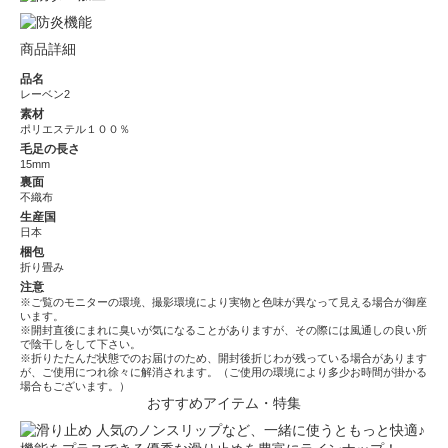
商品詳細
品名
レーベン2
素材
ポリエステル１００％
毛足の長さ
15mm
裏面
不織布
生産国
日本
梱包
折り畳み
注意
※ご覧のモニターの環境、撮影環境により実物と色味が異なって見える場合が御座
います。
※開封直後にまれに臭いが気になることがありますが、その際には風通しの良い所
で陰干しをして下さい。
※折りたたんだ状態でのお届けのため、開封後折じわが残っている場合があります
が、ご使用につれ徐々に解消されます。（ご使用の環境により多少お時間が掛かる
場合もございます。）
おすすめアイテム・特集
人気のノンスリップなど、一緒に使うともっと快適♪