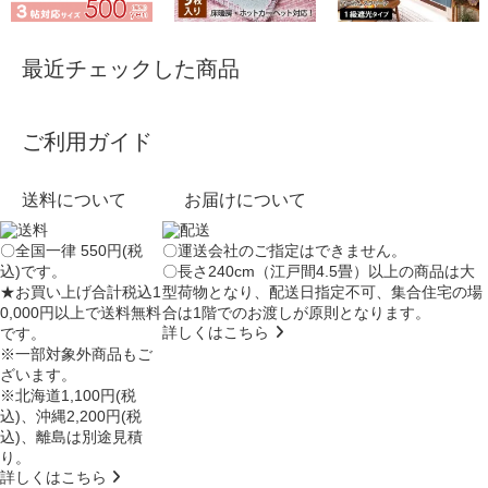
最近チェックした商品
ご利用ガイド
送料について
お届けについて
〇全国一律 550円(税
〇運送会社のご指定はできません。
込)です。
〇長さ240cm（江戸間4.5畳）以上の商品は大
★お買い上げ合計税込1
型荷物となり、
配送日指定不可
、集合住宅の場
0,000円以上で送料無料
合は
1階でのお渡し
が原則となります。
詳しくはこちら
です。
※一部対象外商品もご
ざいます。
※北海道1,100円(税
込)、沖縄2,200円(税
込)、離島は別途見積
り。
詳しくはこちら