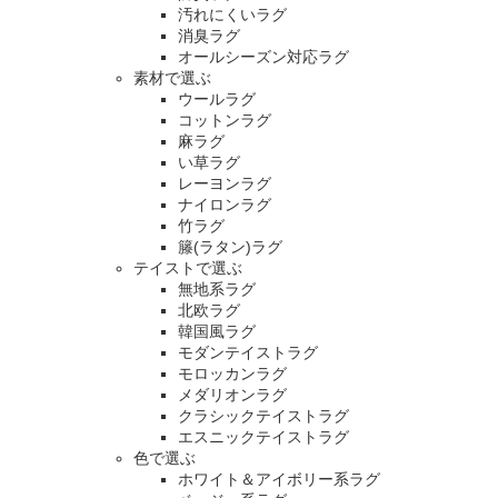
汚れにくいラグ
消臭ラグ
オールシーズン対応ラグ
素材で選ぶ
ウールラグ
コットンラグ
麻ラグ
い草ラグ
レーヨンラグ
ナイロンラグ
竹ラグ
籐(ラタン)ラグ
テイストで選ぶ
無地系ラグ
北欧ラグ
韓国風ラグ
モダンテイストラグ
モロッカンラグ
メダリオンラグ
クラシックテイストラグ
エスニックテイストラグ
色で選ぶ
ホワイト＆アイボリー系ラグ