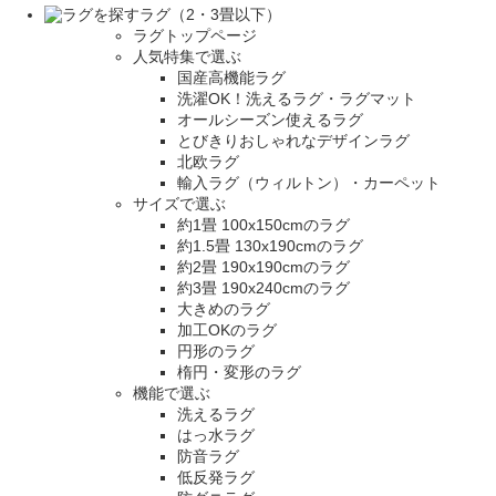
ラグ（2・3畳以下）
ラグトップページ
人気特集で選ぶ
国産高機能ラグ
洗濯OK！洗えるラグ・ラグマット
オールシーズン使えるラグ
とびきりおしゃれなデザインラグ
北欧ラグ
輸入ラグ（ウィルトン）・カーペット
サイズで選ぶ
約1畳 100x150cmのラグ
約1.5畳 130x190cmのラグ
約2畳 190x190cmのラグ
約3畳 190x240cmのラグ
大きめのラグ
加工OKのラグ
円形のラグ
楕円・変形のラグ
機能で選ぶ
洗えるラグ
はっ水ラグ
防音ラグ
低反発ラグ