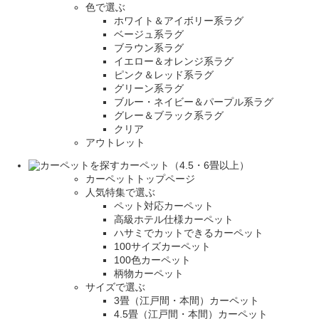
色で選ぶ
ホワイト＆アイボリー系ラグ
ベージュ系ラグ
ブラウン系ラグ
イエロー＆オレンジ系ラグ
ピンク＆レッド系ラグ
グリーン系ラグ
ブルー・ネイビー＆パープル系ラグ
グレー＆ブラック系ラグ
クリア
アウトレット
カーペット（4.5・6畳以上）
カーペットトップページ
人気特集で選ぶ
ペット対応カーペット
高級ホテル仕様カーペット
ハサミでカットできるカーペット
100サイズカーペット
100色カーペット
柄物カーペット
サイズで選ぶ
3畳（江戸間・本間）カーペット
4.5畳（江戸間・本間）カーペット