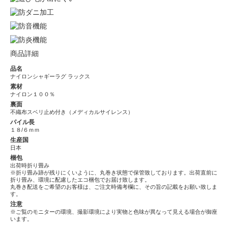
商品詳細
品名
ナイロンシャギーラグ ラックス
素材
ナイロン１００％
裏面
不織布スベリ止め付き（メディカルサイレンス）
パイル長
１８/６ｍｍ
生産国
日本
梱包
出荷時折り畳み
※折り畳み跡が残りにくいように、丸巻き状態で保管致しております。出荷直前に
折り畳み、環境に配慮したエコ梱包でお届け致します。
丸巻き配送をご希望のお客様は、ご注文時備考欄に、その旨の記載をお願い致しま
す。
注意
※ご覧のモニターの環境、撮影環境により実物と色味が異なって見える場合が御座
います。