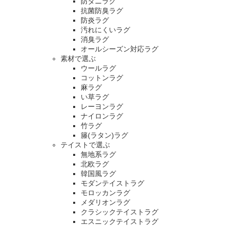
防ダニラグ
抗菌防臭ラグ
防炎ラグ
汚れにくいラグ
消臭ラグ
オールシーズン対応ラグ
素材で選ぶ
ウールラグ
コットンラグ
麻ラグ
い草ラグ
レーヨンラグ
ナイロンラグ
竹ラグ
籐(ラタン)ラグ
テイストで選ぶ
無地系ラグ
北欧ラグ
韓国風ラグ
モダンテイストラグ
モロッカンラグ
メダリオンラグ
クラシックテイストラグ
エスニックテイストラグ