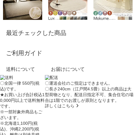
最近チェックした商品
ご利用ガイド
送料について
お届けについて
〇全国一律 550円(税
〇運送会社のご指定はできません。
込)です。
〇長さ240cm（江戸間4.5畳）以上の商品は大
★お買い上げ合計税込1
型荷物となり、
配送日指定不可
、集合住宅の場
0,000円以上で送料無料
合は
1階でのお渡し
が原則となります。
詳しくはこちら
です。
※一部対象外商品もご
ざいます。
※北海道1,100円(税
込)、沖縄2,200円(税
込)、離島は別途見積