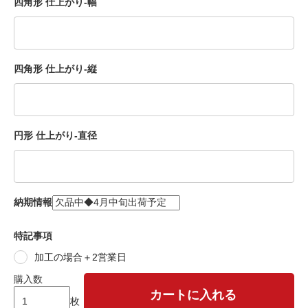
四角形 仕上がり-幅
四角形 仕上がり-縦
円形 仕上がり-直径
納期情報
特記事項
加工の場合＋2営業日
購入数
カートに入れる
枚