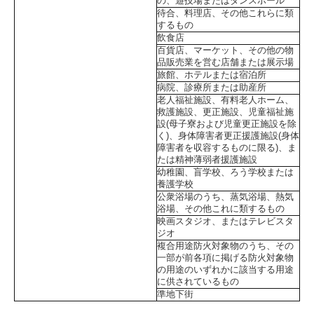
の、遊技場またはダンスホール
待合、料理店、その他これらに類
するもの
飲食店
百貨店、マーケット、その他の物
品販売業を営む店舗または展示場
旅館、ホテルまたは宿泊所
病院、診療所または助産所
老人福祉施設、有料老人ホーム、
救護施設、更正施設、児童福祉施
設(母子寮および児童更正施設を除
く)、身体障害者更正援護施設(身体
障害者を収容するものに限る)、ま
たは精神薄弱者援護施設
幼稚園、盲学校、ろう学校または
養護学校
公衆浴場のうち、蒸気浴場、熱気
浴場、その他これに類するもの
映画スタジオ、またはテレビスタ
ジオ
複合用途防火対象物のうち、その
一部が前各項に掲げる防火対象物
の用途のいずれかに該当する用途
に供されているもの
準地下街