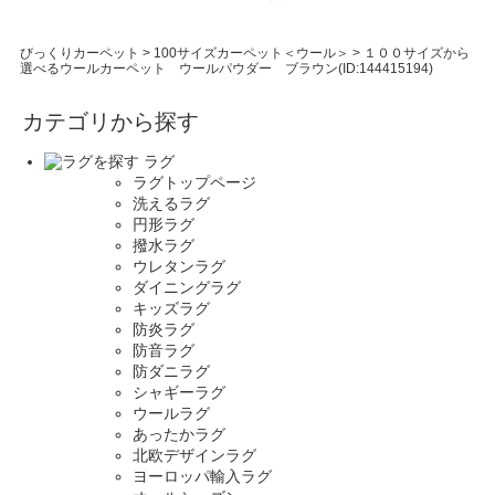
びっくりカーペット
>
100サイズカーペット＜ウール＞
>
１００サイズから
選べるウールカーペット ウールパウダー ブラウン(ID:144415194)
カテゴリから探す
ラグ
ラグトップページ
洗えるラグ
円形ラグ
撥水ラグ
ウレタンラグ
ダイニングラグ
キッズラグ
防炎ラグ
防音ラグ
防ダニラグ
シャギーラグ
ウールラグ
あったかラグ
北欧デザインラグ
ヨーロッパ輸入ラグ