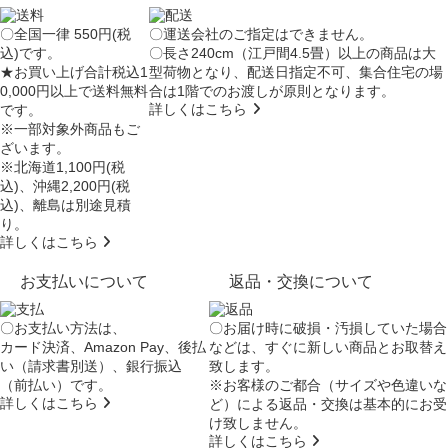
〇全国一律 550円(税
〇運送会社のご指定はできません。
込)です。
〇長さ240cm（江戸間4.5畳）以上の商品は大
★お買い上げ合計税込1
型荷物となり、
配送日指定不可
、集合住宅の場
0,000円以上で送料無料
合は
1階でのお渡し
が原則となります。
詳しくはこちら
です。
※一部対象外商品もご
ざいます。
※北海道1,100円(税
込)、沖縄2,200円(税
込)、離島は別途見積
り。
詳しくはこちら
お支払いについて
返品・交換について
〇お支払い方法は、
〇お届け時に破損・汚損していた場合
カード決済、Amazon Pay、後払
などは、すぐに新しい商品とお取替え
い（請求書別送）、銀行振込
致します。
（前払い）です。
※お客様のご都合（サイズや色違いな
詳しくはこちら
ど）による返品・交換は基本的にお受
け致しません。
詳しくはこちら