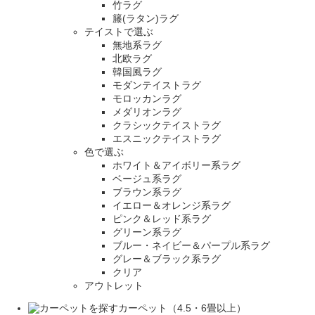
竹ラグ
籐(ラタン)ラグ
テイストで選ぶ
無地系ラグ
北欧ラグ
韓国風ラグ
モダンテイストラグ
モロッカンラグ
メダリオンラグ
クラシックテイストラグ
エスニックテイストラグ
色で選ぶ
ホワイト＆アイボリー系ラグ
ベージュ系ラグ
ブラウン系ラグ
イエロー＆オレンジ系ラグ
ピンク＆レッド系ラグ
グリーン系ラグ
ブルー・ネイビー＆パープル系ラグ
グレー＆ブラック系ラグ
クリア
アウトレット
カーペット（4.5・6畳以上）