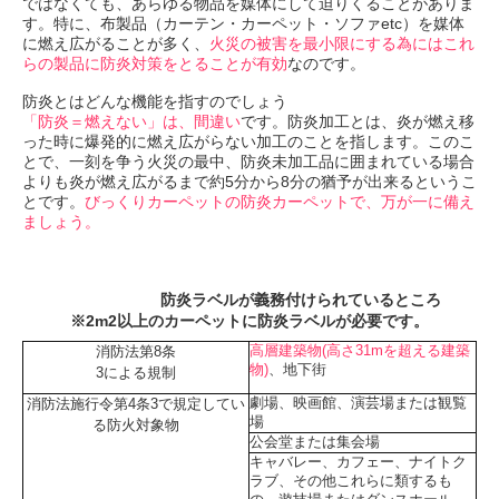
ではなくても、あらゆる物品を媒体にして迫りくることがありま
す。特に、布製品（カーテン・カーペット・ソファetc）を媒体
に燃え広がることが多く、
火災の被害を最小限にする為にはこれ
らの製品に防炎対策をとることが有効
なのです。
防炎とはどんな機能を指すのでしょう
「防炎＝燃えない」は、間違い
です。防炎加工とは、炎が燃え移
った時に爆発的に燃え広がらない加工のことを指します。このこ
とで、一刻を争う火災の最中、防炎未加工品に囲まれている場合
よりも炎が燃え広がるまで約5分から8分の猶予が出来るというこ
とです。
びっくりカーペットの防炎カーペットで、万が一に備え
ましょう。
防炎ラベルが義務付けられているところ
※2m2以上のカーペットに防炎ラベルが必要です。
高層建築物(高さ31mを超える建築
消防法第8条
物)
、地下街
3による規制
劇場、映画館、演芸場または観覧
消防法施行令第4条3で規定してい
場
る防火対象物
公会堂または集会場
キャバレー、カフェー、ナイトク
ラブ、その他これらに類するも