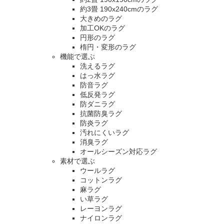
約3畳 190x240cmのラグ
大きめのラグ
加工OKのラグ
円形のラグ
楕円・変形のラグ
機能で選ぶ
洗えるラグ
はっ水ラグ
防音ラグ
低反発ラグ
防ダニラグ
抗菌防臭ラグ
防炎ラグ
汚れにくいラグ
消臭ラグ
オールシーズン対応ラグ
素材で選ぶ
ウールラグ
コットンラグ
麻ラグ
い草ラグ
レーヨンラグ
ナイロンラグ