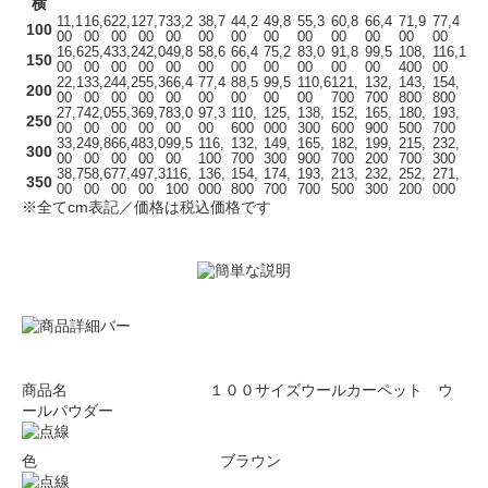
横
11,1
16,6
22,1
27,7
33,2
38,7
44,2
49,8
55,3
60,8
66,4
71,9
77,4
100
00
00
00
00
00
00
00
00
00
00
00
00
00
16,6
25,4
33,2
42,0
49,8
58,6
66,4
75,2
83,0
91,8
99,5
108,
116,1
150
00
00
00
00
00
00
00
00
00
00
00
400
00
22,1
33,2
44,2
55,3
66,4
77,4
88,5
99,5
110,6
121,
132,
143,
154,
200
00
00
00
00
00
00
00
00
00
700
700
800
800
27,7
42,0
55,3
69,7
83,0
97,3
110,
125,
138,
152,
165,
180,
193,
250
00
00
00
00
00
00
600
000
300
600
900
500
700
33,2
49,8
66,4
83,0
99,5
116,
132,
149,
165,
182,
199,
215,
232,
300
00
00
00
00
00
100
700
300
900
700
200
700
300
38,7
58,6
77,4
97,3
116,
136,
154,
174,
193,
213,
232,
252,
271,
350
00
00
00
00
100
000
800
700
700
500
300
200
000
※全てcm表記／価格は税込価格です
商品名 １００サイズウールカーペット ウ
ールパウダー
色 ブラウン