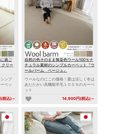
適に過ご
自然の色そのまま無染色ウール100％ナ
 クリー
チュラル素材のシンプルカーペット『ウ
ールバーム ベージュ』
！シンプ
ウールなのにこの価格！夏は涼しく冬は
カーペッ
あたたかい高機能羊毛１００％のカーペ
ット
円(税込)～
14,900円(税込)～