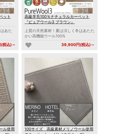
ペット
高級羊毛100％ナチュラルカーペット
『ピュアウール3 ブラウン』
冬はあた
上質の天然素材！夏は涼しく冬はあたた
かい高機能ウール100%
円(税込)～
39,900円(税込)～
ウール使用
100サイズ 高級素材メリノウール使用