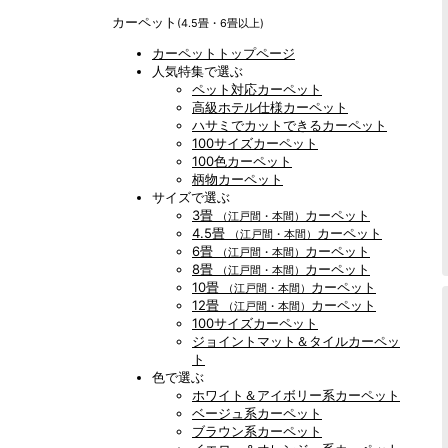
カーペット
(4.5畳・6畳以上)
カーペットトップページ
人気特集で選ぶ
ペット対応カーペット
高級ホテル仕様カーペット
ハサミでカットできるカーペット
100サイズカーペット
100色カーペット
柄物カーペット
サイズで選ぶ
3畳
カーペット
（江戸間・本間）
4.5畳
カーペット
（江戸間・本間）
6畳
カーペット
（江戸間・本間）
8畳
カーペット
（江戸間・本間）
10畳
カーペット
（江戸間・本間）
12畳
カーペット
（江戸間・本間）
100サイズカーペット
ジョイントマット＆タイルカーペッ
ト
色で選ぶ
ホワイト＆アイボリー系カーペット
ベージュ系カーペット
ブラウン系カーペット