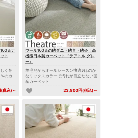
100％ナ
ウール100％の防ダニ・防音・防炎！高
ペット
機能日本製カーペット『テアトル グレ
』
ー』
涼しく冬
羊毛だからオールシーズン快適♪ほのか
０％のカ
なミックスカラーで汚れが目立たない国
産カーペット
円(税込)～
23,800円(税込)～