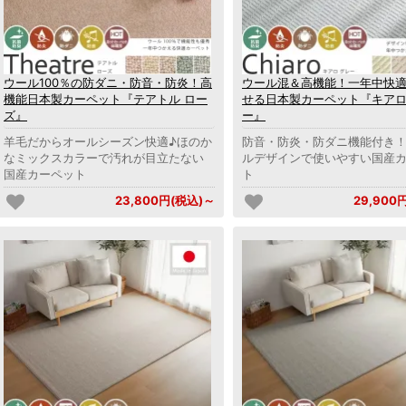
ウール100％の防ダニ・防音・防炎！高
ウール混＆高機能！一年中快
機能日本製カーペット『テアトル ロー
せる日本製カーペット『キアロ
ズ』
ー』
羊毛だからオールシーズン快適♪ほのか
防音・防炎・防ダニ機能付き
なミックスカラーで汚れが目立たない
ルデザインで使いやすい国産
国産カーペット
ト
23,800円(税込)～
29,900