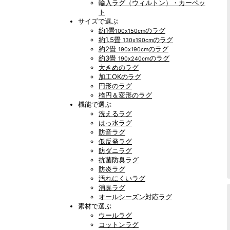
輸入ラグ（ウィルトン）・カーペッ
ト
サイズで選ぶ
約1畳
のラグ
100x150cm
約1.5畳
のラグ
130x190cm
約2畳
のラグ
190x190cm
約3畳
のラグ
190x240cm
大きめのラグ
加工OKのラグ
円形のラグ
楕円＆変形のラグ
機能で選ぶ
洗えるラグ
はっ水ラグ
防音ラグ
低反発ラグ
防ダニラグ
抗菌防臭ラグ
防炎ラグ
汚れにくいラグ
消臭ラグ
オールシーズン対応ラグ
素材で選ぶ
ウールラグ
コットンラグ