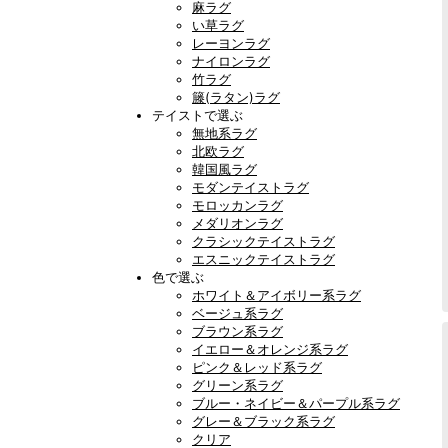
麻ラグ
い草ラグ
レーヨンラグ
ナイロンラグ
竹ラグ
籐(ラタン)ラグ
テイストで選ぶ
無地系ラグ
北欧ラグ
韓国風ラグ
モダンテイストラグ
モロッカンラグ
メダリオンラグ
クラシックテイストラグ
エスニックテイストラグ
色で選ぶ
ホワイト＆アイボリー系ラグ
ベージュ系ラグ
ブラウン系ラグ
イエロー＆オレンジ系ラグ
ピンク＆レッド系ラグ
グリーン系ラグ
ブルー・ネイビー＆パープル系ラグ
グレー＆ブラック系ラグ
クリア