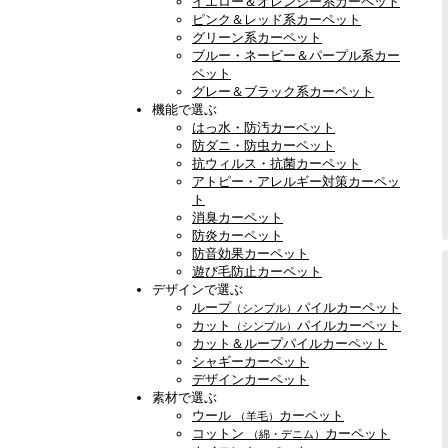
イエロー＆オレンジー系カーペット
ピンク＆レッド系カーペット
グリーン系カーペット
ブルー・ネービー＆パープル系カー
ペット
グレー＆ブラック系カーペット
機能で選ぶ
はっ水・防汚カーペット
防ダニ・防虫カーペット
抗ウィルス・抗菌カーペット
アトピー・アレルギー対策カーペッ
ト
消臭カーペット
防炎カーペット
防音効果カーペット
遊び毛防止カーペット
デザインで選ぶ
ループ
パイルカーペット
（シンプル）
カット
パイルカーペット
（シンプル）
カット＆ループパイルカーペット
シャギーカーペット
デザインカーペット
素材で選ぶ
ウール
カーペット
（羊毛）
コットン
カーペット
（綿・デニム）