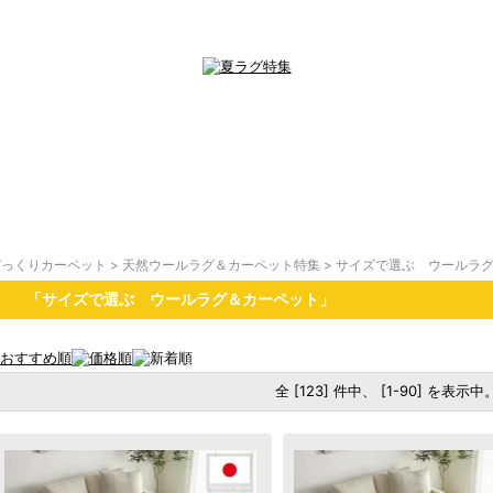
びっくりカーペット
>
天然ウールラグ＆カーペット特集
>
サイズで選ぶ ウールラ
「サイズで選ぶ ウールラグ＆カーペット」
全 [123] 件中、 [1-90] を表示中