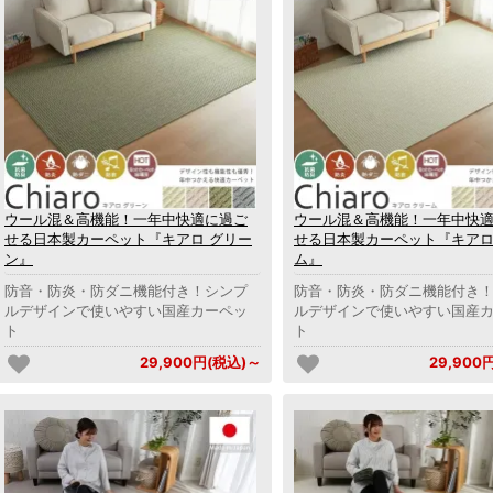
ウール混＆高機能！一年中快適に過ご
ウール混＆高機能！一年中快
せる日本製カーペット『キアロ グリー
せる日本製カーペット『キアロ
ン』
ム』
防音・防炎・防ダニ機能付き！シンプ
防音・防炎・防ダニ機能付き
ルデザインで使いやすい国産カーペッ
ルデザインで使いやすい国産
ト
ト
29,900円(税込)～
29,900