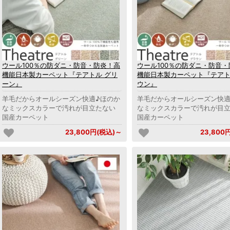
ウール100％の防ダニ・防音・防炎！高
ウール100％の防ダニ・防音
機能日本製カーペット『テアトル グリ
機能日本製カーペット『テアト
ーン』
ウン』
羊毛だからオールシーズン快適♪ほのか
羊毛だからオールシーズン快適
なミックスカラーで汚れが目立たない
なミックスカラーで汚れが目
国産カーペット
国産カーペット
23,800円(税込)～
23,800