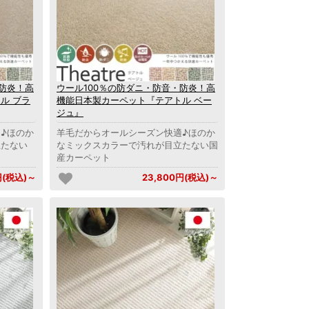
・防炎！高
ウール100％の防ダニ・防音・防炎！高
ル ブラ
機能日本製カーペット『テアトル ベー
ジュ』
♪ほのか
羊毛だからオールシーズン快適♪ほのか
立たない
なミックスカラーで汚れが目立たない国
産カーペット
円(税込)～
23,800円(税込)～