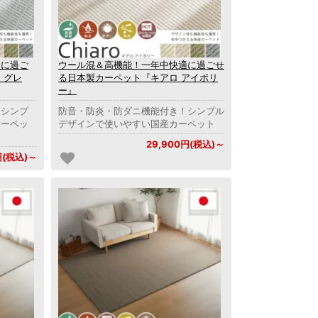
適に過ご
ウール混＆高機能！一年中快適に過ごせ
 グレ
る日本製カーペット『キアロ アイボリ
ー』
！シンプ
防音・防炎・防ダニ機能付き！シンプル
カーペッ
デザインで使いやすい国産カーペット
29,900円(税込)～
円(税込)～