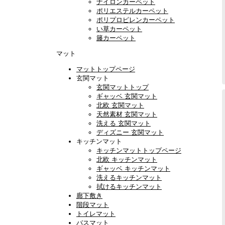
ナイロンカーペット
ポリエステルカーペット
ポリプロピレンカーペット
い草カーペット
籐カーペット
マット
マットトップページ
玄関マット
玄関マットトップ
ギャッベ 玄関マット
北欧 玄関マット
天然素材 玄関マット
洗える 玄関マット
ディズニー 玄関マット
キッチンマット
キッチンマットトップページ
北欧 キッチンマット
ギャッベ キッチンマット
洗えるキッチンマット
拭けるキッチンマット
廊下敷き
階段マット
トイレマット
バスマット