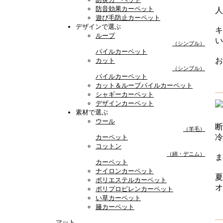
防音効果カーペット
人
遊び毛防止カーペット
デザインで選ぶ
キ
ループ
い
（シンプル）
パイルカーペット
お
カット
（シンプル）
パイルカーペット
カット＆ループパイルカーペット
シャギーカーペット
デザインカーペット
素材で選ぶ
ウール
断
（羊毛）
冷
カーペット
コットン
（綿・デニム）
ま
カーペット
ナイロンカーペット
夏
ポリエステルカーペット
オ
ポリプロピレンカーペット
い草カーペット
籐カーペット
マット