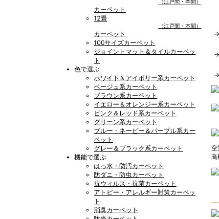
（江戸間・本間）
カーペット
12畳
（江戸間・本間）
カーペット
100サイズカーペット
ジョイントマット＆タイルカーペッ
ト
色で選ぶ
ホワイト＆アイボリー系カーペット
ベージュ系カーペット
ブラウン系カーペット
イエロー＆オレンジー系カーペット
ピンク＆レッド系カーペット
グリーン系カーペット
ブルー・ネービー＆パープル系カー
ペット
空
グレー＆ブラック系カーペット
高
機能で選ぶ
はっ水・防汚カーペット
防ダニ・防虫カーペット
抗ウィルス・抗菌カーペット
アトピー・アレルギー対策カーペッ
ト
消臭カーペット
防炎カーペット