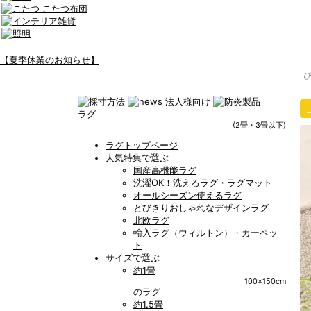
【夏季休業のお知らせ】
ラグ
(2畳・3畳以下)
ラグトップページ
人気特集で選ぶ
国産高機能ラグ
洗濯OK！洗えるラグ・ラグマット
オールシーズン使えるラグ
とびきりおしゃれなデザインラグ
北欧ラグ
輸入ラグ（ウィルトン）・カーペッ
ト
サイズで選ぶ
約1畳
100x150cm
のラグ
約1.5畳