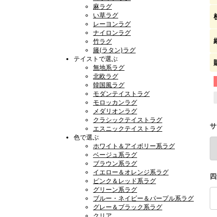
麻ラグ
い草ラグ
レーヨンラグ
ナイロンラグ
竹ラグ
籐(ラタン)ラグ
テイストで選ぶ
無地系ラグ
北欧ラグ
韓国風ラグ
モダンテイストラグ
モロッカンラグ
メダリオンラグ
クラシックテイストラグ
サ
エスニックテイストラグ
色で選ぶ
ホワイト＆アイボリー系ラグ
ベージュ系ラグ
ブラウン系ラグ
イエロー＆オレンジ系ラグ
四
ピンク＆レッド系ラグ
グリーン系ラグ
ブルー・ネイビー＆パープル系ラグ
グレー＆ブラック系ラグ
クリア