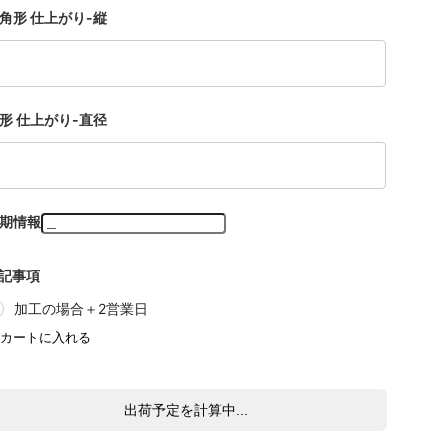
角形 仕上がり-縦
形 仕上がり-直径
期情報
記事項
加工の場合＋2営業日
出荷予定を計算中...