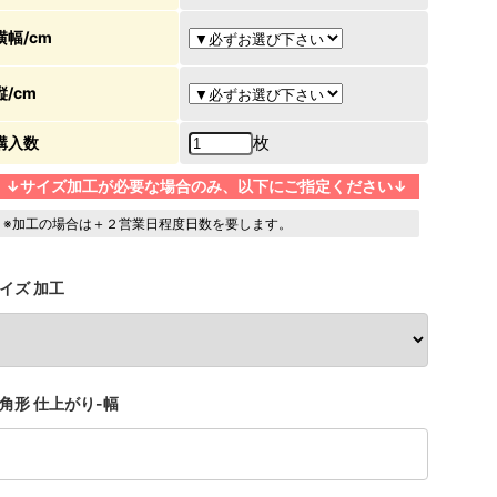
横幅/cm
縦/cm
枚
購入数
↓サイズ加工が必要な場合のみ、以下にご指定ください↓
※加工の場合は＋２営業日程度日数を要します。
イズ 加工
角形 仕上がり-幅