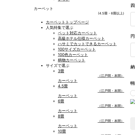
四
カーペット
(4.5畳・6畳以上)
カーペットトップページ
人気特集で選ぶ
ペット対応カーペット
円
高級ホテル仕様カーペット
ハサミでカットできるカーペット
100サイズカーペット
100色カーペット
柄物カーペット
サイズで選ぶ
納
3畳
（江戸間・本間）
カーペット
特
4.5畳
（江戸間・本間）
カーペット
6畳
（江戸間・本間）
カーペット
8畳
（江戸間・本間）
カーペット
10畳