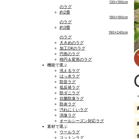
130x190cm
のラグ
約2畳
190x190cm
のラグ
約3畳
190x240cm
のラグ
大きめのラグ
加工OKのラグ
円形のラグ
楕円＆変形のラグ
機能で選ぶ
洗えるラグ
はっ水ラグ
防音ラグ
低反発ラグ
防ダニラグ
抗菌防臭ラグ
防炎ラグ
汚れにくいラグ
消臭ラグ
オールシーズン対応ラグ
素材で選ぶ
ウールラグ
コットンラグ