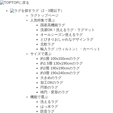
TOPに戻る
ラグ（2・3畳以下）
ラグトップページ
人気特集で選ぶ
国産高機能ラグ
洗濯OK！洗えるラグ・ラグマット
オールシーズン使えるラグ
とびきりおしゃれなデザインラグ
北欧ラグ
輸入ラグ（ウィルトン）・カーペット
サイズで選ぶ
約1畳 100x150cmのラグ
約1.5畳 130x190cmのラグ
約2畳 190x190cmのラグ
約3畳 190x240cmのラグ
大きめのラグ
加工OKのラグ
円形のラグ
楕円・変形のラグ
機能で選ぶ
洗えるラグ
はっ水ラグ
防音ラグ