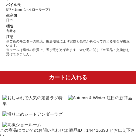
パイル長
約7～2mm（ハイローループ）
生産国
日本
梱包
丸巻き
注意
※ご覧のモニターの環境、撮影環境により実物と色味が異なって見える場合が御座
います。
※ウールは繊維の性質上、遊び毛が必ず出ます。遊び毛に関しての返品・交換はお
受けできません。
カートに入れる
この商品についてのお問い合わせは
商品ID：144415393
とお伝え下さ
い。