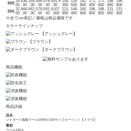
28,4
38,3
54,8
68,9
78,9
91,9
104,
128,
142,
171,
171,
198,
198,
300
00
00
00
00
00
00
300
500
800
400
400
900
900
32,8
44,9
62,5
79,9
91,9
107,
121,
149,
165,
198,
198,
231,
231,
350
00
00
00
00
00
600
900
400
900
900
900
900
900
※全てcm表記／価格は税込価格です
カラーラインナップ
【アッシュグレー】
【ブラウン】
【ダークブラウン】
商品機能
商品詳細
品名
ジャガード織風ウール100%の100サイズカーペット【スラウ】
素材
ウール100％