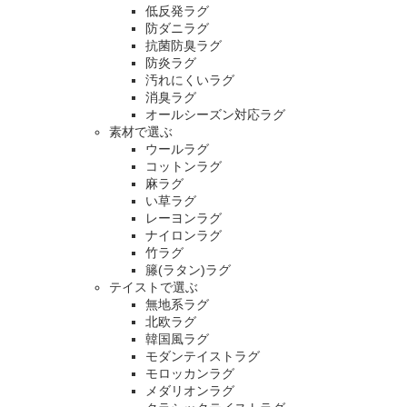
低反発ラグ
防ダニラグ
抗菌防臭ラグ
防炎ラグ
汚れにくいラグ
消臭ラグ
オールシーズン対応ラグ
素材で選ぶ
ウールラグ
コットンラグ
麻ラグ
い草ラグ
レーヨンラグ
ナイロンラグ
竹ラグ
籐(ラタン)ラグ
テイストで選ぶ
無地系ラグ
北欧ラグ
韓国風ラグ
モダンテイストラグ
モロッカンラグ
メダリオンラグ