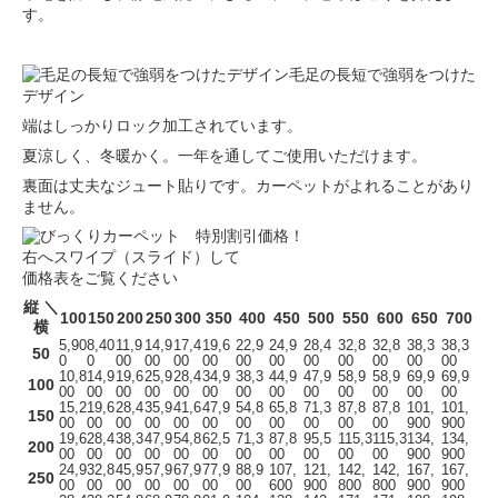
す。
毛足の長短で強弱をつけた
デザイン
端はしっかりロック加工されています。
夏涼しく、冬暖かく。一年を通してご使用いただけます。
裏面は丈夫なジュート貼りです。カーペットがよれることがあり
ません。
右へスワイプ（スライド）して
価格表をご覧ください
縦 ＼
100
150
200
250
300
350
400
450
500
550
600
650
700
横
5,90
8,40
11,9
14,9
17,4
19,6
22,9
24,9
28,4
32,8
32,8
38,3
38,3
50
0
0
00
00
00
00
00
00
00
00
00
00
00
10,8
14,9
19,6
25,9
28,4
34,9
38,3
44,9
47,9
58,9
58,9
69,9
69,9
100
00
00
00
00
00
00
00
00
00
00
00
00
00
15,2
19,6
28,4
35,9
41,6
47,9
54,8
65,8
71,3
87,8
87,8
101,
101,
150
00
00
00
00
00
00
00
00
00
00
00
900
900
19,6
28,4
38,3
47,9
54,8
62,5
71,3
87,8
95,5
115,3
115,3
134,
134,
200
00
00
00
00
00
00
00
00
00
00
00
900
900
24,9
32,8
45,9
57,9
67,9
77,9
88,9
107,
121,
142,
142,
167,
167,
250
00
00
00
00
00
00
00
600
900
800
800
900
900