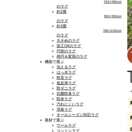
130x190cm
のラグ
約2畳
190x190cm
のラグ
約3畳
190x240cm
のラグ
大きめのラグ
加工OKのラグ
円形のラグ
楕円＆変形のラグ
機能で選ぶ
洗えるラグ
はっ水ラグ
防音ラグ
低反発ラグ
防ダニラグ
抗菌防臭ラグ
防炎ラグ
汚れにくいラグ
消臭ラグ
オールシーズン対応ラグ
素材で選ぶ
ウールラグ
コットンラグ