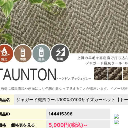
※画像は撮影環境や画面により色味が異なって見えることが御座います。イメージ違
ジャガード織風ウール100%の100サイズカーペット【ト
商品名
144415396
商品ID
5,900円(税込)～
価格
価格表を見る