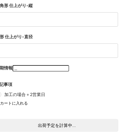
角形 仕上がり-縦
形 仕上がり-直径
期情報
記事項
加工の場合＋2営業日
出荷予定を計算中...