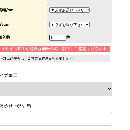
横幅/cm
縦/cm
枚
購入数
↓サイズ加工が必要な場合のみ、以下にご指定ください↓
※加工の場合は＋２営業日程度日数を要します。
イズ 加工
角形 仕上がり-幅