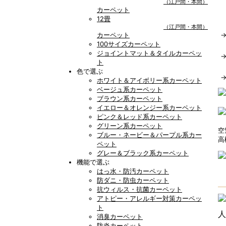
（江戸間・本間）
カーペット
12畳
（江戸間・本間）
カーペット
100サイズカーペット
ジョイントマット＆タイルカーペッ
ト
色で選ぶ
ホワイト＆アイボリー系カーペット
ベージュ系カーペット
ブラウン系カーペット
イエロー＆オレンジー系カーペット
ピンク＆レッド系カーペット
グリーン系カーペット
空
ブルー・ネービー＆パープル系カー
高
ペット
グレー＆ブラック系カーペット
機能で選ぶ
はっ水・防汚カーペット
防ダニ・防虫カーペット
抗ウィルス・抗菌カーペット
アトピー・アレルギー対策カーペッ
ト
人
消臭カーペット
防炎カーペット