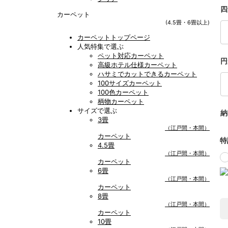
四
カーペット
(4.5畳・6畳以上)
カーペットトップページ
人気特集で選ぶ
ペット対応カーペット
円
高級ホテル仕様カーペット
ハサミでカットできるカーペット
100サイズカーペット
100色カーペット
柄物カーペット
サイズで選ぶ
納
3畳
（江戸間・本間）
カーペット
特
4.5畳
（江戸間・本間）
カーペット
6畳
（江戸間・本間）
カーペット
8畳
（江戸間・本間）
カーペット
10畳