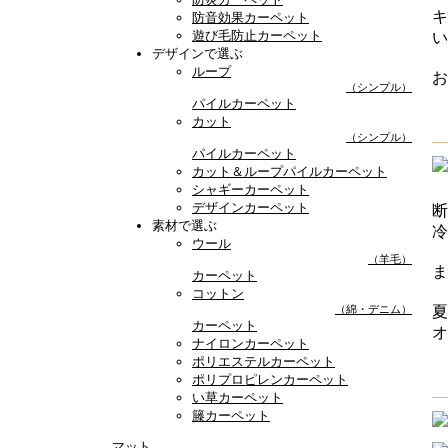
キ
防音効果カーペット
遊び毛防止カーペット
い
デザインで選ぶ
ループ
お
（シンプル）
パイルカーペット
カット
（シンプル）
パイルカーペット
カット＆ループパイルカーペット
シャギーカーペット
デザインカーペット
断
素材で選ぶ
冷
ウール
（羊毛）
ま
カーペット
コットン
夏
（綿・デニム）
カーペット
オ
ナイロンカーペット
ポリエステルカーペット
ポリプロピレンカーペット
い草カーペット
籐カーペット
マット