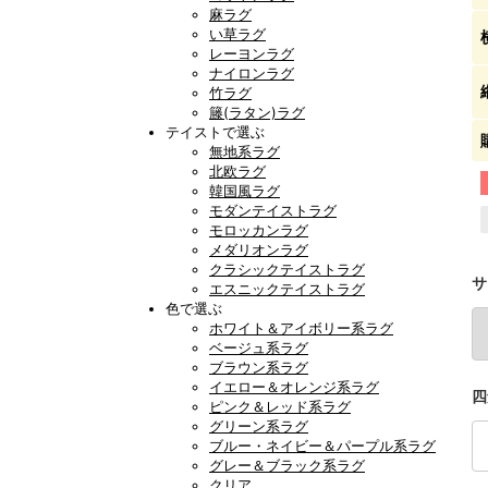
麻ラグ
い草ラグ
レーヨンラグ
ナイロンラグ
竹ラグ
籐(ラタン)ラグ
テイストで選ぶ
無地系ラグ
北欧ラグ
韓国風ラグ
モダンテイストラグ
モロッカンラグ
メダリオンラグ
クラシックテイストラグ
サ
エスニックテイストラグ
色で選ぶ
ホワイト＆アイボリー系ラグ
ベージュ系ラグ
ブラウン系ラグ
イエロー＆オレンジ系ラグ
四
ピンク＆レッド系ラグ
グリーン系ラグ
ブルー・ネイビー＆パープル系ラグ
グレー＆ブラック系ラグ
クリア