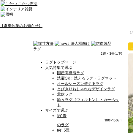
【夏季休業のお知らせ】
ラグ
(2畳・3畳以下)
ラグトップページ
人気特集で選ぶ
国産高機能ラグ
洗濯OK！洗えるラグ・ラグマット
オールシーズン使えるラグ
とびきりおしゃれなデザインラグ
北欧ラグ
輸入ラグ（ウィルトン）・カーペッ
ト
サイズで選ぶ
約1畳
100x150cm
のラグ
約1.5畳