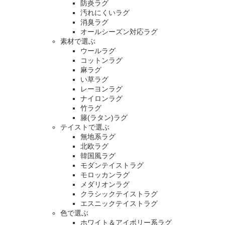
防炎ラグ
汚れにくいラグ
消臭ラグ
オールシーズン対応ラグ
素材で選ぶ
ウールラグ
コットンラグ
麻ラグ
い草ラグ
レーヨンラグ
ナイロンラグ
竹ラグ
籐(ラタン)ラグ
テイストで選ぶ
無地系ラグ
北欧ラグ
韓国風ラグ
モダンテイストラグ
モロッカンラグ
メダリオンラグ
クラシックテイストラグ
エスニックテイストラグ
色で選ぶ
ホワイト＆アイボリー系ラグ