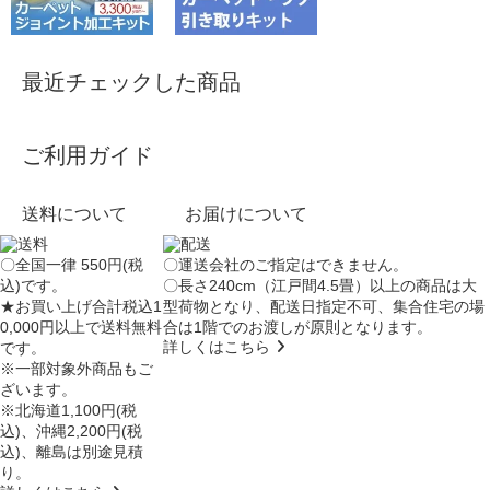
最近チェックした商品
ご利用ガイド
送料について
お届けについて
〇全国一律 550円(税
〇運送会社のご指定はできません。
込)です。
〇長さ240cm（江戸間4.5畳）以上の商品は大
★お買い上げ合計税込1
型荷物となり、
配送日指定不可
、集合住宅の場
0,000円以上で送料無料
合は
1階でのお渡し
が原則となります。
詳しくはこちら
です。
※一部対象外商品もご
ざいます。
※北海道1,100円(税
込)、沖縄2,200円(税
込)、離島は別途見積
り。