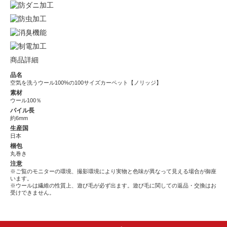
商品詳細
品名
空気を洗うウール100%の100サイズカーペット【ノリッジ】
素材
ウール100％
パイル長
約6mm
生産国
日本
梱包
丸巻き
注意
※ご覧のモニターの環境、撮影環境により実物と色味が異なって見える場合が御座
います。
※ウールは繊維の性質上、遊び毛が必ず出ます。遊び毛に関しての返品・交換はお
受けできません。