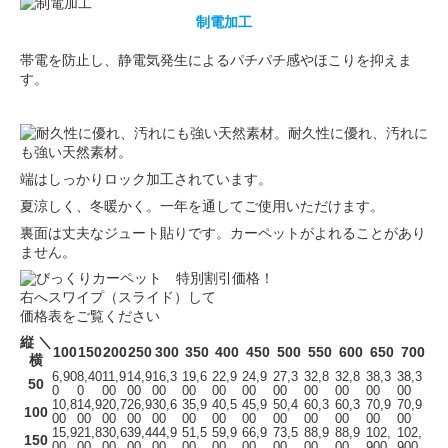
制電加工
帯電を防止し、静電気発生によるパチパチ感やほこりを抑えま
す。
耐久性に優れ、汚れに
も強い天然素材。
端はしっかりロック加工されています。
夏涼しく、冬暖かく。一年を通してご使用いただけます。
裏面は丈夫なジュート貼りです。カーペットがよれることがあり
ません。
右へスワイプ（スライド）して
価格表をご覧ください
縦 ＼
100
150
200
250
300
350
400
450
500
550
600
650
700
横
6,90
8,40
11,9
14,9
16,3
19,6
22,9
24,9
27,3
32,8
32,8
38,3
38,3
50
0
0
00
00
00
00
00
00
00
00
00
00
00
10,8
14,9
20,7
26,9
30,6
35,9
40,5
45,9
50,4
60,3
60,3
70,9
70,9
100
00
00
00
00
00
00
00
00
00
00
00
00
00
15,9
21,8
30,6
39,4
44,9
51,5
59,9
66,9
73,5
88,9
88,9
102,
102,
150
00
00
00
00
00
00
00
00
00
00
00
900
900