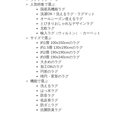
人気特集で選ぶ
国産高機能ラグ
洗濯OK！洗えるラグ・ラグマット
オールシーズン使えるラグ
とびきりおしゃれなデザインラグ
北欧ラグ
輸入ラグ（ウィルトン）・カーペット
サイズで選ぶ
約1畳 100x150cmのラグ
約1.5畳 130x190cmのラグ
約2畳 190x190cmのラグ
約3畳 190x240cmのラグ
大きめのラグ
加工OKのラグ
円形のラグ
楕円・変形のラグ
機能で選ぶ
洗えるラグ
はっ水ラグ
防音ラグ
低反発ラグ
防ダニラグ
抗菌防臭ラグ