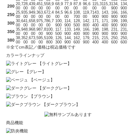
20,7
28,4
39,4
51,5
58,9
68,9
77,9
87,8
96,6
115,3
115,3
134,
134,
200
00
00
00
00
00
00
00
00
00
00
00
900
900
25,9
35,9
49,3
63,6
72,4
84,5
96,6
108,
119,7
143,
143,
166,
166,
250
00
00
00
00
00
00
00
700
00
900
900
900
900
30,6
41,6
58,9
75,7
86,7
100,
114,
128,
142,
171,
171,
199,
199,
300
00
00
00
00
00
900
900
500
800
400
400
900
900
35,9
48,9
68,9
87,8
100,
117,
133,
149,
166,
198,
198,
231,
231,
350
00
00
00
00
900
500
900
400
900
900
900
900
900
38,3
52,6
73,5
95,5
109,
126,
144,
162,
179,
215,
215,
250,
250,
380
00
00
00
00
800
300
900
600
900
400
400
600
600
※全てcm表記／価格は税込価格です
カラーラインナップ
【ライトグレー】
【グレー】
【ベージュ】
【ダークグレー】
【ブラウン】
【ダークブラウン】
商品機能