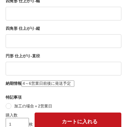
四角形 仕上がり-幅
四角形 仕上がり-縦
円形 仕上がり-直径
納期情報
特記事項
加工の場合＋2営業日
購入数
カートに入れる
枚