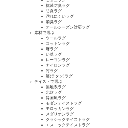
防ダニラグ
抗菌防臭ラグ
防炎ラグ
汚れにくいラグ
消臭ラグ
オールシーズン対応ラグ
素材で選ぶ
ウールラグ
コットンラグ
麻ラグ
い草ラグ
レーヨンラグ
ナイロンラグ
竹ラグ
籐(ラタン)ラグ
テイストで選ぶ
無地系ラグ
北欧ラグ
韓国風ラグ
モダンテイストラグ
モロッカンラグ
メダリオンラグ
クラシックテイストラグ
エスニックテイストラグ