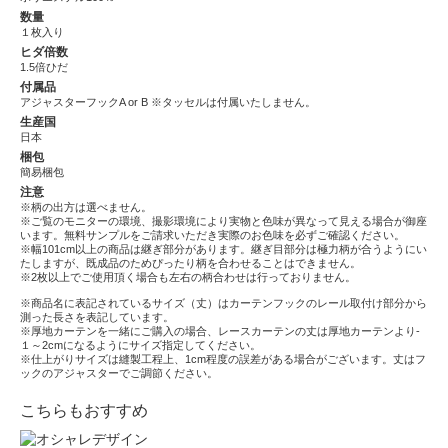
数量
１枚入り
ヒダ倍数
1.5倍ひだ
付属品
アジャスターフックA or B ※タッセルは付属いたしません。
生産国
日本
梱包
簡易梱包
注意
※柄の出方は選べません。
※ご覧のモニターの環境、撮影環境により実物と色味が異なって見える場合が御座
います。無料サンプルをご請求いただき実際のお色味を必ずご確認ください。
※幅101cm以上の商品は継ぎ部分があります。継ぎ目部分は極力柄が合うようにい
たしますが、既成品のためぴったり柄を合わせることはできません。
※2枚以上でご使用頂く場合も左右の柄合わせは行っておりません。
※商品名に表記されているサイズ（丈）はカーテンフックのレール取付け部分から
測った長さを表記しています。
※厚地カーテンを一緒にご購入の場合、レースカーテンの丈は厚地カーテンより-
１～2cmになるようにサイズ指定してください。
※仕上がりサイズは縫製工程上、1cm程度の誤差がある場合がございます。丈はフ
ックのアジャスターでご調節ください。
こちらもおすすめ