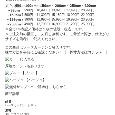
丈 ＼ 横幅
～100cm
～150cm
～200cm
～250cm
～300cm
～99cm
6,990円
10,490円
13,990円
17,490円
20,990円
～159cm
7,590円
11,390円
15,180円
18,990円
22,990円
～199cm
7,990円
11,990円
15,990円
19,990円
23,980円
～259cm
8,490円
12,790円
16,990円
21,290円
25,990円
※全てcm表記／価格は１枚の値段（税込）です。
※ご注文前の幅直し・丈直し無料です。ご希望の際は、仕上がり
サイズを備考にご記入ください。
この商品はレースカーテン１枚入りです。
採寸方法を事前にご確認ください！
《 採寸方法はコチラ▹▹ 》
厚地カーテンもあります
【ブルー】
【ベージュ】
商品詳細
品名
レースカーテン シマン
素材
ポリエステル100％