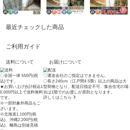
最近チェックした商品
ご利用ガイド
送料について
お届けについて
〇全国一律 550円(税
〇運送会社のご指定はできません。
込)です。
〇長さ240cm（江戸間4.5畳）以上の商品は大
★お買い上げ合計税込1
型荷物となり、
配送日指定不可
、集合住宅の場
0,000円以上で送料無料
合は
1階でのお渡し
が原則となります。
詳しくはこちら
です。
※一部対象外商品もご
ざいます。
※北海道1,100円(税
込)、沖縄2,200円(税
込)、離島は別途見積