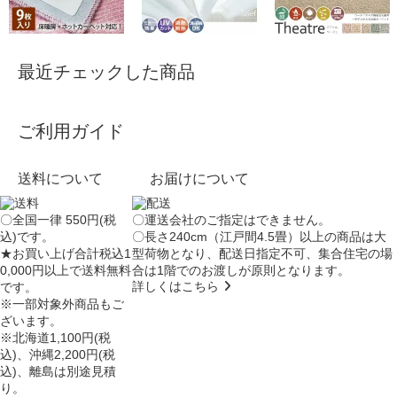
最近チェックした商品
ご利用ガイド
送料について
お届けについて
〇全国一律 550円(税
〇運送会社のご指定はできません。
込)です。
〇長さ240cm（江戸間4.5畳）以上の商品は大
★お買い上げ合計税込1
型荷物となり、
配送日指定不可
、集合住宅の場
0,000円以上で送料無料
合は
1階でのお渡し
が原則となります。
詳しくはこちら
です。
※一部対象外商品もご
ざいます。
※北海道1,100円(税
込)、沖縄2,200円(税
込)、離島は別途見積
り。