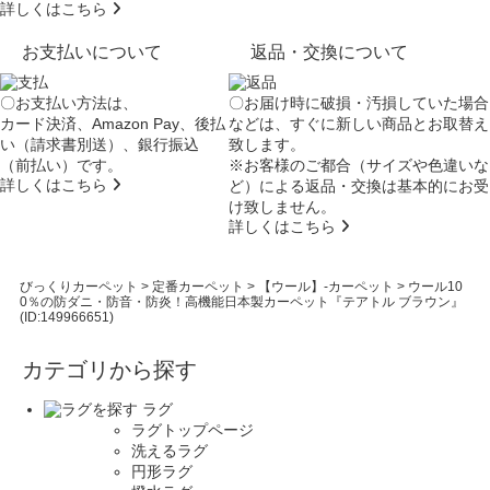
詳しくはこちら
お支払いについて
返品・交換について
〇お支払い方法は、
〇お届け時に破損・汚損していた場合
カード決済、Amazon Pay、後払
などは、すぐに新しい商品とお取替え
い（請求書別送）、銀行振込
致します。
（前払い）です。
※お客様のご都合（サイズや色違いな
詳しくはこちら
ど）による返品・交換は基本的にお受
け致しません。
詳しくはこちら
びっくりカーペット
>
定番カーペット
>
【ウール】-カーペット
>
ウール10
0％の防ダニ・防音・防炎！高機能日本製カーペット『テアトル ブラウン』
(ID:149966651)
カテゴリから探す
ラグ
ラグトップページ
洗えるラグ
円形ラグ