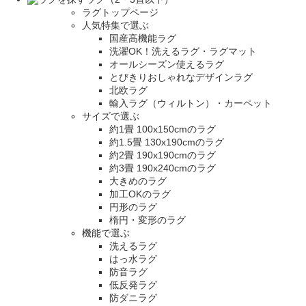
ラグトップページ
人気特集で選ぶ
国産高機能ラグ
洗濯OK！洗えるラグ・ラグマット
オールシーズン使えるラグ
とびきりおしゃれなデザインラグ
北欧ラグ
輸入ラグ（ウィルトン）・カーペット
サイズで選ぶ
約1畳 100x150cmのラグ
約1.5畳 130x190cmのラグ
約2畳 190x190cmのラグ
約3畳 190x240cmのラグ
大きめのラグ
加工OKのラグ
円形のラグ
楕円・変形のラグ
機能で選ぶ
洗えるラグ
はっ水ラグ
防音ラグ
低反発ラグ
防ダニラグ