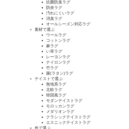
抗菌防臭ラグ
防炎ラグ
汚れにくいラグ
消臭ラグ
オールシーズン対応ラグ
素材で選ぶ
ウールラグ
コットンラグ
麻ラグ
い草ラグ
レーヨンラグ
ナイロンラグ
竹ラグ
籐(ラタン)ラグ
テイストで選ぶ
無地系ラグ
北欧ラグ
韓国風ラグ
モダンテイストラグ
モロッカンラグ
メダリオンラグ
クラシックテイストラグ
エスニックテイストラグ
色で選ぶ