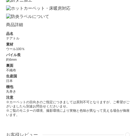
商品詳細
品名
テアトル
素材
ウール100％
パイル長
約6mm
裏面
不織布
生産国
日本
梱包
丸巻き
注意
※カーペットの目向きのご指定につきましては原則不可となりますが、ご希望がご
ざいましたら別途お問合せくださいませ。
※ご覧のモニターの環境、撮影環境により実物と色味が異なって見える場合が御座
います。
お客様レビュー