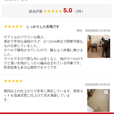
5.0
総合評価
（2件）
しっかりした生地です
男性
2025/08/24 21:55:46
テアトルのブラウンを購入。
厚めで手頃な値段のラグ、かつ1cm単位で調整可能な
ものを探していました。
ロールで梱包させていたので、皺もなく綺麗に敷けま
した。
ウールですので変な匂いは全くなく、他のウールのラ
グと違い生地がしっかり編み込まれている印象です。
防音効果も多少は期待できそうです。
2022/03/30 14:53:41
期待以上の仕上がりで非常に満足しています。異形カ
ットを迅速完璧に仕上げて頂き感謝していま
す。