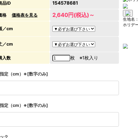
154578681
商品ID
2,640円(税込)～
価格
価格表を見る
生地名
ホリデー
幅／cm
丈／cm
枚 ※1枚入り
購入数
指定（cm）※[数字のみ]
指定（cm）※[数字のみ]
ック