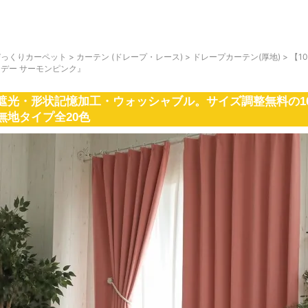
びっくりカーペット
>
カーテン (ドレープ・レース)
>
ドレープカーテン(厚地)
>
【1
リデー サーモンピンク』
遮光・形状記憶加工・ウォッシャブル。サイズ調整無料の1
無地タイプ全20色