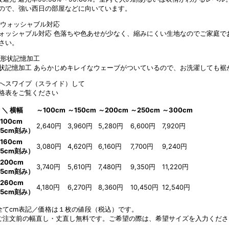
ので、強い西日の部屋などに向いています。
ォッシャブル対応
色落ちや色あせが少なく、縮みにくい生地なのでご家庭で
さい。
状記憶加工
あらかじめキレイなウェーブがついているので、お洗濯しても裾
へスワイプ（スライド）して
格表をご覧ください
 ＼ 横幅
～100cm
～150cm
～200cm
～250cm
～300cm
100cm
2,640円
3,960円
5,280円
6,600円
7,920円
5cm刻み）
160cm
3,080円
4,620円
6,160円
7,700円
9,240円
5cm刻み）
200cm
3,740円
5,610円
7,480円
9,350円
11,220円
5cm刻み）
260cm
4,180円
6,270円
8,360円
10,450円
12,540円
5cm刻み）
全てcm表記／価格は１枚の値段（税込）です。
ご注文前の幅直し・丈直し無料です。ご希望の際は、希望サイズを入力くださ