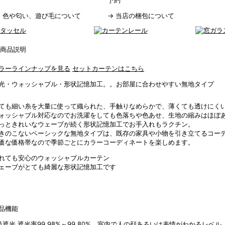
予約
→
色や匂い、遊び毛について
→
当店の梱包について
ラーラインナップを見る
セットカーテンはこちら
光・ウォッシャブル・形状記憶加工。。お部屋に合わせやすい無地タイプ
ても細い糸を大量に使って織られた、手触りなめらかで、薄くても透けにく
ォッシャブル対応なのでお洗濯をしても色落ちや色あせ、生地の縮みはほぼ
っときれいなウェーブが続く形状記憶加工でお手入れもラクチン。
きのこないベーシックな無地タイプは、既存の家具や小物を引き立てるコー
価な価格帯なので季節ごとにカラーコーディネートを楽しめます。
れても安心のウォッシャブルカーテン
ェーブがとても綺麗な形状記憶加工です
品機能
級遮光
遮光率99.98%～99.80%。室内で人の顔あるいは表情がわかるレ