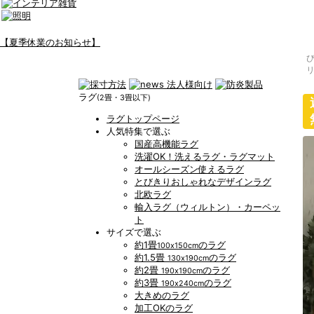
【夏季休業のお知らせ】
ラグ
(2畳・3畳以下)
ラグトップページ
人気特集で選ぶ
国産高機能ラグ
洗濯OK！洗えるラグ・ラグマット
オールシーズン使えるラグ
とびきりおしゃれなデザインラグ
北欧ラグ
輸入ラグ（ウィルトン）・カーペッ
ト
サイズで選ぶ
約1畳
のラグ
100x150cm
約1.5畳
のラグ
130x190cm
約2畳
のラグ
190x190cm
約3畳
のラグ
190x240cm
大きめのラグ
加工OKのラグ