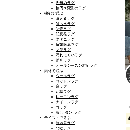
円形のラグ
楕円＆変形のラグ
機能で選ぶ
洗えるラグ
はっ水ラグ
防音ラグ
低反発ラグ
防ダニラグ
抗菌防臭ラグ
防炎ラグ
汚れにくいラグ
消臭ラグ
オールシーズン対応ラグ
素材で選ぶ
ウールラグ
コットンラグ
麻ラグ
い草ラグ
レーヨンラグ
ナイロンラグ
竹ラグ
籐(ラタン)ラグ
テイストで選ぶ
無地系ラグ
北欧ラグ