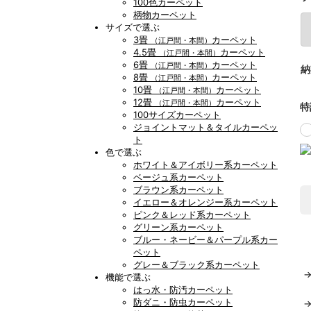
100色カーペット
柄物カーペット
サイズで選ぶ
3畳
カーペット
（江戸間・本間）
4.5畳
カーペット
（江戸間・本間）
6畳
カーペット
（江戸間・本間）
納
8畳
カーペット
（江戸間・本間）
10畳
カーペット
（江戸間・本間）
12畳
カーペット
（江戸間・本間）
特
100サイズカーペット
ジョイントマット＆タイルカーペッ
ト
色で選ぶ
ホワイト＆アイボリー系カーペット
ベージュ系カーペット
ブラウン系カーペット
イエロー＆オレンジー系カーペット
ピンク＆レッド系カーペット
グリーン系カーペット
ブルー・ネービー＆パープル系カー
ペット
グレー＆ブラック系カーペット
機能で選ぶ
はっ水・防汚カーペット
防ダニ・防虫カーペット