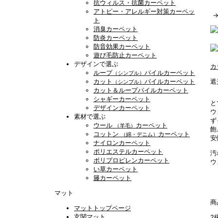
抗ウィルス・抗菌カーペット
アトピー・アレルギー対策カーペッ
ト
消臭カーペット
防炎カーペット
防音効果カーペット
遊び毛防止カーペット
デザインで選ぶ
カ
ループ
パイルカーペット
（シンプル）
カット
パイルカーペット
遮
（シンプル）
カット＆ループパイルカーペット
シャギーカーペット
と
デザインカーペット
ウ
素材で選ぶ
ず
ウール
カーペット
（羊毛）
飽
コットン
カーペット
（綿・デニム）
安
ナイロンカーペット
ポリエステルカーペット
汚
ポリプロピレンカーペット
ウ
い草カーペット
籐カーペット
マット
商
マットトップページ
玄関マット
2