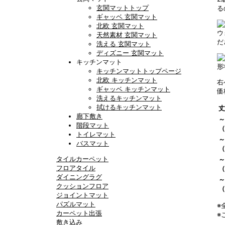
玄関マットトップ
る
ギャッベ 玄関マット
北欧 玄関マット
ウ
天然素材 玄関マット
だ
洗える 玄関マット
ディズニー 玄関マット
キッチンマット
形
キッチンマットトップページ
北欧 キッチンマット
右
ギャッベ キッチンマット
価
洗えるキッチンマット
拭けるキッチンマット
丈
廊下敷き
～
階段マット
（
トイレマット
～
バスマット
（
タイルカーペット
～
フロアタイル
（
ダイニングラグ
～
クッションフロア
（
ジョイントマット
パズルマット
※
カーペット出張
※
敷き込み