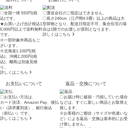
〇全国一律 550円(税
〇運送会社のご指定はできません。
込)です。
〇長さ240cm（江戸間4.5畳）以上の商品は大
★お買い上げ合計税込1
型荷物となり、
配送日指定不可
、集合住宅の場
0,000円以上で送料無料
合は
1階でのお渡し
が原則となります。
詳しくはこちら
です。
※一部対象外商品もご
ざいます。
※北海道1,100円(税
込)、沖縄2,200円(税
込)、離島は別途見積
り。
詳しくはこちら
お支払いについて
返品・交換について
〇お支払い方法は、
〇お届け時に破損・汚損していた場合
カード決済、Amazon Pay、後払
などは、すぐに新しい商品とお取替え
い（請求書別送）、銀行振込
致します。
（前払い）です。
※お客様のご都合（サイズや色違いな
詳しくはこちら
ど）による返品・交換は基本的にお受
け致しません。