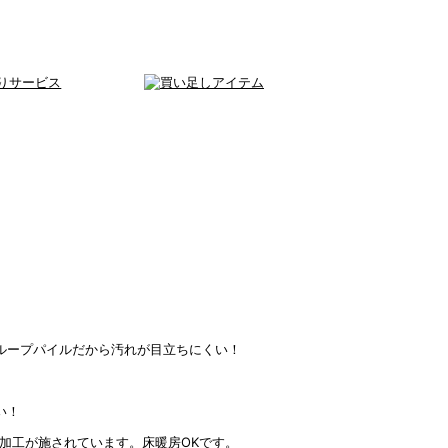
ループパイルだから汚れが目立ちにくい！
い！
加工が施されています。床暖房OKです。