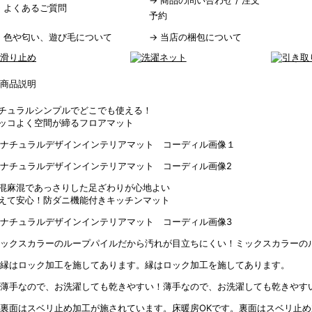
→
商品の問い合わせ / 注文
→
よくあるご質問
予約
→
色や匂い、遊び毛について
→
当店の梱包について
チュラルシンプルでどこでも使える！
ッコよく空間が締るフロアマット
混麻混であっさりした足ざわりが心地よい
えて安心！防ダニ機能付きキッチンマット
ミックスカラーの
縁はロック加工を施してあります。
薄手なので、お洗濯しても乾きやす
裏面はスベリ止め