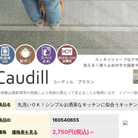
※画像は撮影環境や画面により色味が異なって見えることが御座います。イメージ違
丸洗いＯＫ！シンプルお洒落なキッチンに似合うキッチン
商品名
160540655
商品ID
2,750円(税込)～
価格
価格表を見る