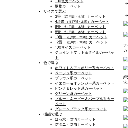
100色カーペット
柄物カーペット
サイズで選ぶ
3畳
カーペット
（江戸間・本間）
4.5畳
カーペット
（江戸間・本間）
6畳
カーペット
（江戸間・本間）
8畳
カーペット
（江戸間・本間）
10畳
カーペット
（江戸間・本間）
12畳
カーペット
（江戸間・本間）
ナ
100サイズカーペット
カ
ジョイントマット＆タイルカーペッ
ト
色で選ぶ
ホワイト＆アイボリー系カーペット
ベージュ系カーペット
綿
ブラウン系カーペット
洗
イエロー＆オレンジー系カーペット
ピンク＆レッド系カーペット
グリーン系カーペット
ブルー・ネービー＆パープル系カー
ペット
グレー＆ブラック系カーペット
機能で選ぶ
はっ水・防汚カーペット
防ダニ・防虫カーペット