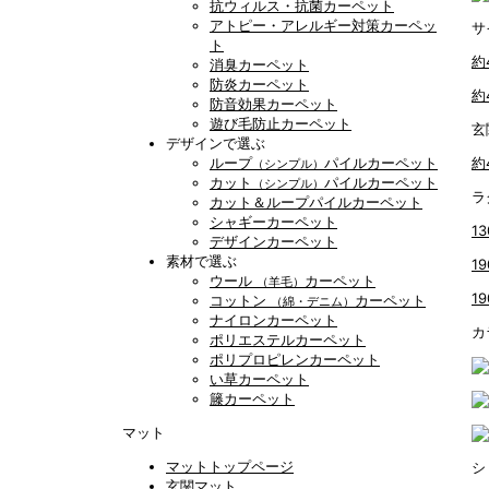
抗ウィルス・抗菌カーペット
アトピー・アレルギー対策カーペッ
サ
ト
約
消臭カーペット
防炎カーペット
約
防音効果カーペット
遊び毛防止カーペット
玄
デザインで選ぶ
ループ
パイルカーペット
約
（シンプル）
カット
パイルカーペット
（シンプル）
ラ
カット＆ループパイルカーペット
シャギーカーペット
13
デザインカーペット
素材で選ぶ
1
ウール
カーペット
（羊毛）
1
コットン
カーペット
（綿・デニム）
ナイロンカーペット
カ
ポリエステルカーペット
ポリプロピレンカーペット
い草カーペット
籐カーペット
マット
マットトップページ
シ
玄関マット