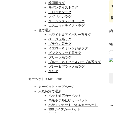
韓国風ラグ
モダンテイストラグ
モロッカンラグ
メダリオンラグ
クラシックテイストラグ
エスニックテイストラグ
色で選ぶ
納
ホワイト＆アイボリー系ラグ
ベージュ系ラグ
ブラウン系ラグ
特
イエロー＆オレンジ系ラグ
ピンク＆レッド系ラグ
グリーン系ラグ
ブルー・ネイビー＆パープル系ラグ
グレー＆ブラック系ラグ
クリア
カーペット
(4.5畳・6畳以上)
カーペットトップページ
人気特集で選ぶ
ペット対応カーペット
高級ホテル仕様カーペット
ハサミでカットできるカーペット
100サイズカーペット