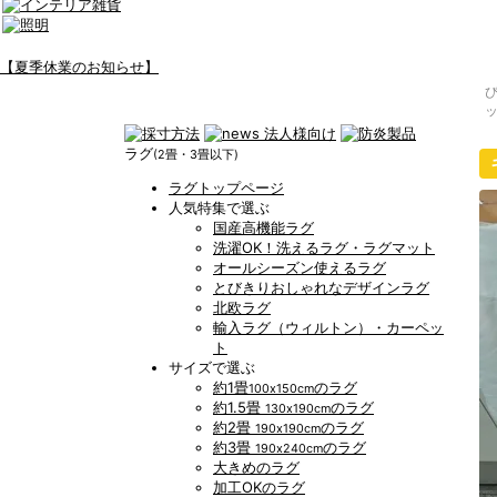
【夏季休業のお知らせ】
ラグ
(2畳・3畳以下)
ラグトップページ
人気特集で選ぶ
国産高機能ラグ
洗濯OK！洗えるラグ・ラグマット
オールシーズン使えるラグ
とびきりおしゃれなデザインラグ
北欧ラグ
輸入ラグ（ウィルトン）・カーペッ
ト
サイズで選ぶ
約1畳
のラグ
100x150cm
約1.5畳
のラグ
130x190cm
約2畳
のラグ
190x190cm
約3畳
のラグ
190x240cm
大きめのラグ
加工OKのラグ