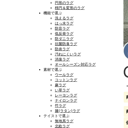
円形のラグ
楕円＆変形のラグ
機能で選ぶ
洗えるラグ
はっ水ラグ
防音ラグ
低反発ラグ
防ダニラグ
抗菌防臭ラグ
防炎ラグ
汚れにくいラグ
消臭ラグ
オールシーズン対応ラグ
素材で選ぶ
ウールラグ
コットンラグ
麻ラグ
い草ラグ
レーヨンラグ
ナイロンラグ
竹ラグ
籐(ラタン)ラグ
テイストで選ぶ
無地系ラグ
北欧ラグ