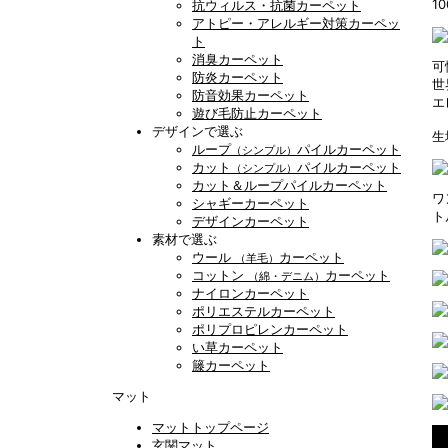
1
抗ウィルス・抗菌カーペット
アトピー・アレルギー対策カーペッ
ト
消臭カーペット
可
防炎カーペット
世
防音効果カーペット
エ
遊び毛防止カーペット
デザインで選ぶ
生
ループ
パイルカーペット
（シンプル）
カット
パイルカーペット
（シンプル）
カット＆ループパイルカーペット
ワ
シャギーカーペット
ト
デザインカーペット
素材で選ぶ
ウール
カーペット
（羊毛）
コットン
カーペット
（綿・デニム）
ナイロンカーペット
ポリエステルカーペット
ポリプロピレンカーペット
い草カーペット
籐カーペット
マット
マットトップページ
玄関マット