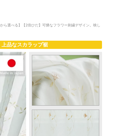
ズから選べる】【2倍ひだ】可憐なフラワー刺繍デザイン。映し
。上品なスカラップ裾