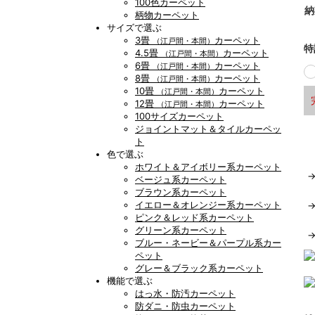
100色カーペット
納
柄物カーペット
サイズで選ぶ
3畳
カーペット
（江戸間・本間）
特
4.5畳
カーペット
（江戸間・本間）
6畳
カーペット
（江戸間・本間）
8畳
カーペット
（江戸間・本間）
10畳
カーペット
（江戸間・本間）
12畳
カーペット
（江戸間・本間）
100サイズカーペット
ジョイントマット＆タイルカーペッ
ト
色で選ぶ
ホワイト＆アイボリー系カーペット
ベージュ系カーペット
ブラウン系カーペット
イエロー＆オレンジー系カーペット
ピンク＆レッド系カーペット
グリーン系カーペット
ブルー・ネービー＆パープル系カー
ペット
グレー＆ブラック系カーペット
機能で選ぶ
はっ水・防汚カーペット
防ダニ・防虫カーペット