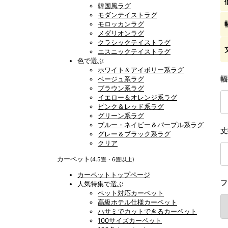
韓国風ラグ
モダンテイストラグ
モロッカンラグ
メダリオンラグ
クラシックテイストラグ
エスニックテイストラグ
色で選ぶ
ホワイト＆アイボリー系ラグ
幅
ベージュ系ラグ
ブラウン系ラグ
イエロー＆オレンジ系ラグ
ピンク＆レッド系ラグ
グリーン系ラグ
ブルー・ネイビー＆パープル系ラグ
丈
グレー＆ブラック系ラグ
クリア
カーペット
(4.5畳・6畳以上)
カーペットトップページ
フ
人気特集で選ぶ
ペット対応カーペット
高級ホテル仕様カーペット
ハサミでカットできるカーペット
100サイズカーペット