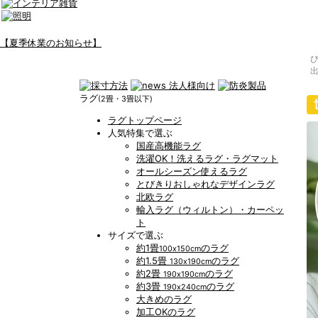
【夏季休業のお知らせ】
ラグ
(2畳・3畳以下)
ラグトップページ
人気特集で選ぶ
国産高機能ラグ
洗濯OK！洗えるラグ・ラグマット
オールシーズン使えるラグ
とびきりおしゃれなデザインラグ
北欧ラグ
輸入ラグ（ウィルトン）・カーペッ
ト
サイズで選ぶ
約1畳
のラグ
100x150cm
約1.5畳
のラグ
130x190cm
約2畳
のラグ
190x190cm
約3畳
のラグ
190x240cm
大きめのラグ
加工OKのラグ