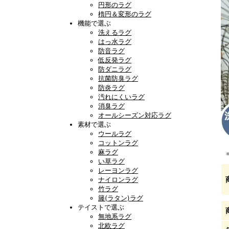
円形のラグ
楕円＆変形のラグ
機能で選ぶ
洗えるラグ
はっ水ラグ
防音ラグ
低反発ラグ
防ダニラグ
抗菌防臭ラグ
防炎ラグ
汚れにくいラグ
消臭ラグ
オールシーズン対応ラグ
素材で選ぶ
ウールラグ
コットンラグ
麻ラグ
い草ラグ
レーヨンラグ
ナイロンラグ
竹ラグ
籐(ラタン)ラグ
テイストで選ぶ
無地系ラグ
北欧ラグ