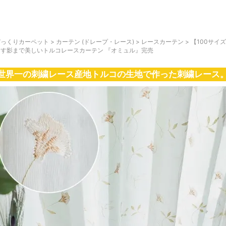
びっくりカーペット
>
カーテン (ドレープ・レース)
>
レースカーテン
>
【100サイ
出す影まで美しいトルコレースカーテン 『オミュル』完売
世界一の刺繍レース産地トルコの生地で作った刺繍レース