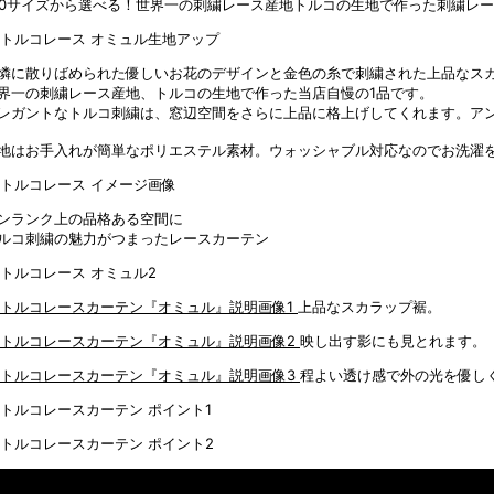
00サイズから選べる！世界一の刺繍レース産地トルコの生地で作った刺繍レ
憐に散りばめられた優しいお花のデザインと金色の糸で刺繍された上品なス
界一の刺繍レース産地、トルコの生地で作った当店自慢の1品です。
レガントなトルコ刺繍は、窓辺空間をさらに上品に格上げしてくれます。ア
地はお手入れが簡単なポリエステル素材。ウォッシャブル対応なのでお洗濯
ンランク上の品格ある空間に
ルコ刺繍の魅力がつまったレースカーテン
上品なスカラップ裾。
映し出す影にも見とれます。
程よい透け感で外の光を優し