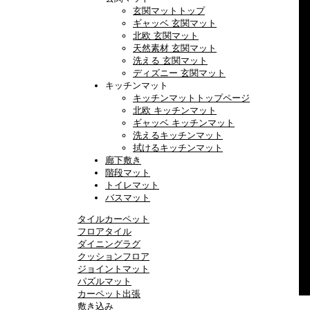
玄関マットトップ
ギャッベ 玄関マット
北欧 玄関マット
天然素材 玄関マット
洗える 玄関マット
ディズニー 玄関マット
キッチンマット
キッチンマットトップページ
北欧 キッチンマット
ギャッベ キッチンマット
洗えるキッチンマット
拭けるキッチンマット
廊下敷き
階段マット
トイレマット
バスマット
タイルカーペット
フロアタイル
ダイニングラグ
クッションフロア
ジョイントマット
パズルマット
カーペット出張
敷き込み