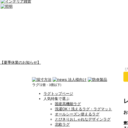
【夏季休業のお知らせ】
ラグ
(2畳・3畳以下)
ラグトップページ
人気特集で選ぶ
国産高機能ラグ
洗濯OK！洗えるラグ・ラグマット
お
オールシーズン使えるラグ
とびきりおしゃれなデザインラグ
豊
北欧ラグ
る