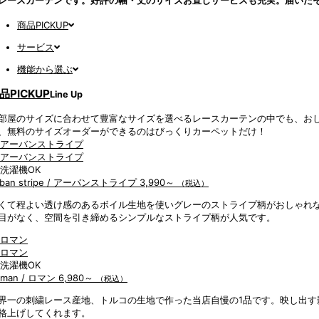
商品PICKUP
サービス
機能から選ぶ
品PICKUP
Line Up
部屋のサイズに合わせて豊富なサイズを選べるレースカーテンの中でも、お
、無料のサイズオーダーができるのはびっくりカーペットだけ！
rban stripe / アーバンストライプ
3,990～
（税込）
くて程よい透け感のあるボイル生地を使いグレーのストライプ柄がおしゃれ
目がなく、空間を引き締めるシンプルなストライプ柄が人気です。
oman / ロマン
6,980～
（税込）
界一の刺繍レース産地、トルコの生地で作った当店自慢の1品です。映し出す
格上げしてくれます。