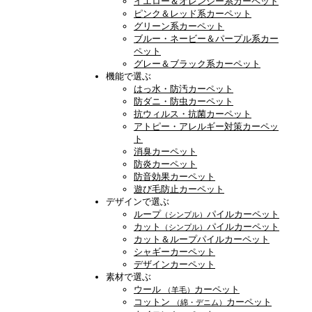
イエロー＆オレンジー系カーペット
ピンク＆レッド系カーペット
グリーン系カーペット
ブルー・ネービー＆パープル系カー
ペット
グレー＆ブラック系カーペット
機能で選ぶ
はっ水・防汚カーペット
防ダニ・防虫カーペット
抗ウィルス・抗菌カーペット
アトピー・アレルギー対策カーペッ
ト
消臭カーペット
防炎カーペット
防音効果カーペット
遊び毛防止カーペット
デザインで選ぶ
ループ
パイルカーペット
（シンプル）
カット
パイルカーペット
（シンプル）
カット＆ループパイルカーペット
シャギーカーペット
デザインカーペット
素材で選ぶ
ウール
カーペット
（羊毛）
コットン
カーペット
（綿・デニム）