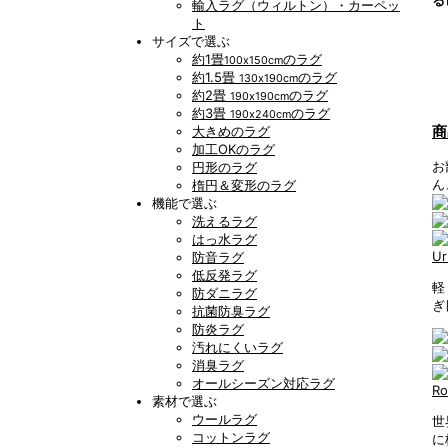
輸入ラグ（ウィルトン）・カーペッ
ト
サイズで選ぶ
約1畳
のラグ
100x150cm
約1.5畳
のラグ
130x190cm
約2畳
のラグ
190x190cm
約3畳
のラグ
190x240cm
商
大きめのラグ
加工OKのラグ
お
円形のラグ
ん
楕円＆変形のラグ
機能で選ぶ
洗えるラグ
はっ水ラグ
U
防音ラグ
低反発ラグ
軽
防ダニラグ
ぎ
抗菌防臭ラグ
防炎ラグ
汚れにくいラグ
消臭ラグ
オールシーズン対応ラグ
R
素材で選ぶ
ウールラグ
世
コットンラグ
に