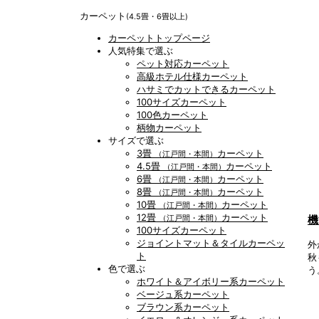
カーペット
(4.5畳・6畳以上)
カーペットトップページ
人気特集で選ぶ
ペット対応カーペット
高級ホテル仕様カーペット
ハサミでカットできるカーペット
100サイズカーペット
100色カーペット
柄物カーペット
サイズで選ぶ
3畳
カーペット
（江戸間・本間）
4.5畳
カーペット
（江戸間・本間）
6畳
カーペット
（江戸間・本間）
8畳
カーペット
（江戸間・本間）
10畳
カーペット
（江戸間・本間）
12畳
カーペット
機
（江戸間・本間）
100サイズカーペット
ジョイントマット＆タイルカーペッ
外
ト
秋
色で選ぶ
う
ホワイト＆アイボリー系カーペット
ベージュ系カーペット
ブラウン系カーペット