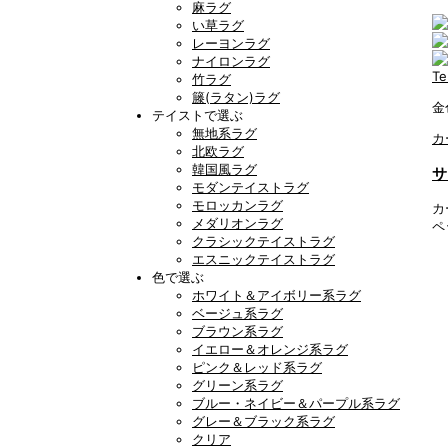
麻ラグ
い草ラグ
レーヨンラグ
ナイロンラグ
Te
竹ラグ
籐(ラタン)ラグ
金
テイストで選ぶ
無地系ラグ
カ
北欧ラグ
韓国風ラグ
サ
モダンテイストラグ
モロッカンラグ
カ
メダリオンラグ
ペ
クラシックテイストラグ
エスニックテイストラグ
色で選ぶ
ホワイト＆アイボリー系ラグ
ベージュ系ラグ
ブラウン系ラグ
イエロー＆オレンジ系ラグ
ピンク＆レッド系ラグ
グリーン系ラグ
ブルー・ネイビー＆パープル系ラグ
グレー＆ブラック系ラグ
クリア