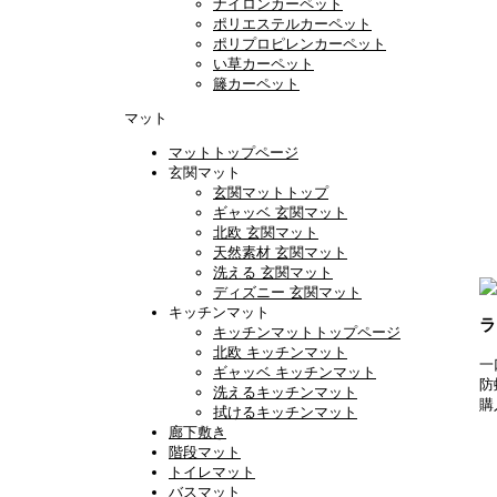
ナイロンカーペット
ポリエステルカーペット
ポリプロピレンカーペット
い草カーペット
籐カーペット
マット
マットトップページ
玄関マット
玄関マットトップ
ギャッベ 玄関マット
北欧 玄関マット
天然素材 玄関マット
洗える 玄関マット
ディズニー 玄関マット
キッチンマット
ラ
キッチンマットトップページ
北欧 キッチンマット
一
ギャッベ キッチンマット
防
洗えるキッチンマット
購
拭けるキッチンマット
廊下敷き
階段マット
トイレマット
バスマット