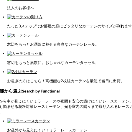
法人のお客様へ
たった3ステップでお部屋の窓にピッタリなカーテンのサイズが測れま
窓辺をもっとお洒落に魅せる多彩なカーテンレール。
窓辺をもっと素敵に。おしゃれなカーテンタッセル。
お急ぎの方はこちら！高機能な2枚組カーテンを最短で当日に出荷。
能から選ぶ
Search by Functional
から中が見えにくいミラーレースや夜間も安心の透けにくいレースカーテン、
も悩ませる花粉対策レースカーテン、光を室内の隅々まで取り入れるレース
。
お昼外から見えにくい！ミラーレースカーテン