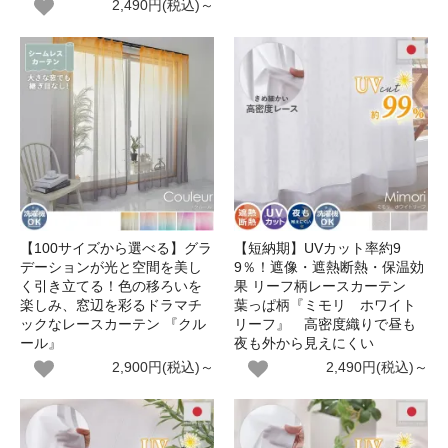
2,490円(税込)～
【100サイズから選べる】グラ
【短納期】UVカット率約9
デーションが光と空間を美し
9％！遮像・遮熱断熱・保温効
く引き立てる！色の移ろいを
果 リーフ柄レースカーテン
楽しみ、窓辺を彩るドラマチ
葉っぱ柄『ミモリ ホワイト
ックなレースカーテン 『クル
リーフ』 高密度織りで昼も
ール』
夜も外から見えにくい
2,900円(税込)～
2,490円(税込)～