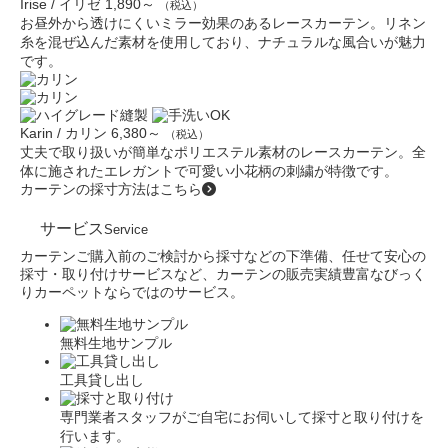
Irise / イリゼ
1,890～
（税込）
お昼外から透けにくいミラー効果のあるレースカーテン。リネン
糸を混ぜ込んだ素材を使用しており、ナチュラルな風合いが魅力
です。
Karin / カリン
6,380～
（税込）
丈夫で取り扱いが簡単なポリエステル素材のレースカーテン。全
体に施されたエレガントで可愛い小花柄の刺繍が特徴です。
カーテンの採寸方法はこちら
サービス
Service
カーテンご購入前のご検討から採寸などの下準備、任せて安心の
採寸・取り付けサービスなど、カーテンの販売実績豊富なびっく
りカーペットならではのサービス。
無料生地サンプル
工具貸し出し
専門業者スタッフがご自宅にお伺いして採寸と取り付けを
行います。