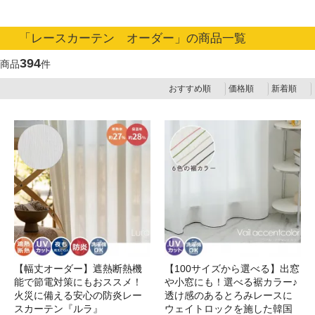
「レースカーテン オーダー」の商品一覧
394
商品
件
おすすめ順
価格順
新着順
【幅丈オーダー】遮熱断熱機
【100サイズから選べる】出窓
能で節電対策にもおススメ！
や小窓にも！選べる裾カラー♪
火災に備える安心の防炎レー
透け感のあるとろみレースに
スカーテン『ルラ』
ウェイトロックを施した韓国