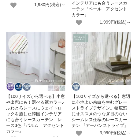
インテリアにも合うレースカ
1,980円(税込)～
ーテン『ベール アクセント
カラー』
1,999円(税込)～
【100サイズから選べる】小窓
【100サイズから選べる】窓辺
や出窓にも！選べる裾カラー♪
に心地よい余白を生むグレー
ふわとろレースにウェイトロ
ストライプデザイン。幅広窓
ックを施した韓国インテリア
にオススメのつなぎ目のない
にも合うレースカーテン レ
シームレス仕様のレースカー
ース3色『パルム アクセント
テン 『アーバンストライプ』
カラー』
3,990円(税込)～