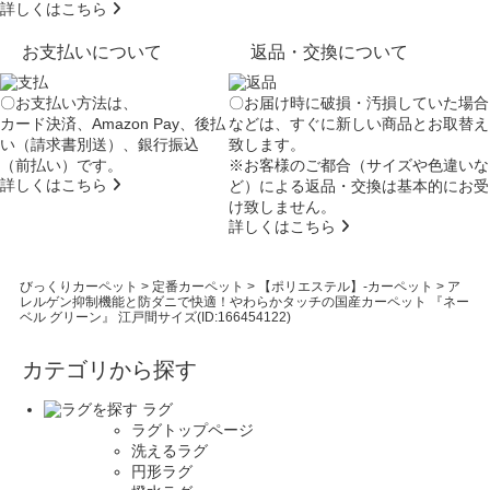
詳しくはこちら
お支払いについて
返品・交換について
〇お支払い方法は、
〇お届け時に破損・汚損していた場合
カード決済、Amazon Pay、後払
などは、すぐに新しい商品とお取替え
い（請求書別送）、銀行振込
致します。
（前払い）です。
※お客様のご都合（サイズや色違いな
詳しくはこちら
ど）による返品・交換は基本的にお受
け致しません。
詳しくはこちら
びっくりカーペット
>
定番カーペット
>
【ポリエステル】-カーペット
>
ア
レルゲン抑制機能と防ダニで快適！やわらかタッチの国産カーペット 『ネー
ベル グリーン』 江戸間サイズ(ID:166454122)
カテゴリから探す
ラグ
ラグトップページ
洗えるラグ
円形ラグ