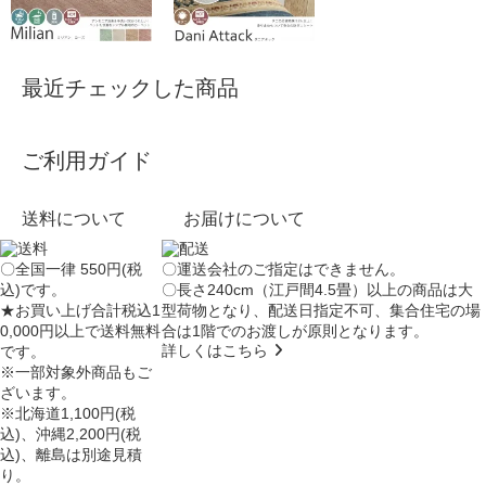
最近チェックした商品
ご利用ガイド
送料について
お届けについて
〇全国一律 550円(税
〇運送会社のご指定はできません。
込)です。
〇長さ240cm（江戸間4.5畳）以上の商品は大
★お買い上げ合計税込1
型荷物となり、
配送日指定不可
、集合住宅の場
0,000円以上で送料無料
合は
1階でのお渡し
が原則となります。
詳しくはこちら
です。
※一部対象外商品もご
ざいます。
※北海道1,100円(税
込)、沖縄2,200円(税
込)、離島は別途見積
り。