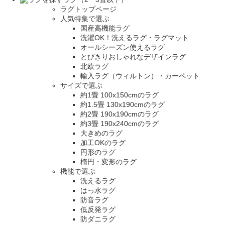
ラグトップページ
人気特集で選ぶ
国産高機能ラグ
洗濯OK！洗えるラグ・ラグマット
オールシーズン使えるラグ
とびきりおしゃれなデザインラグ
北欧ラグ
輸入ラグ（ウィルトン）・カーペット
サイズで選ぶ
約1畳 100x150cmのラグ
約1.5畳 130x190cmのラグ
約2畳 190x190cmのラグ
約3畳 190x240cmのラグ
大きめのラグ
加工OKのラグ
円形のラグ
楕円・変形のラグ
機能で選ぶ
洗えるラグ
はっ水ラグ
防音ラグ
低反発ラグ
防ダニラグ