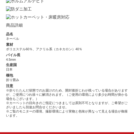
商品詳細
品名
ネーベル
素材
ポリエステル60％、アクリル系（カネカロン）40％
パイル長
4.5mm
生産国
日本
梱包
折り畳み
注意
※折りたたんだ状態でのお届けのため、開封後折じわが残っている場合があります
が、ご使用につれ徐々に解消されます。（ご使用の環境により多少お時間が掛かる
場合もございます。）
※カーペットの目向きのご指定につきましては原則不可となりますが、ご希望がご
ざいましたら別途お問合せくださいませ。
※ご覧のモニターの環境、撮影環境により実物と色味が異なって見える場合が御座
います。