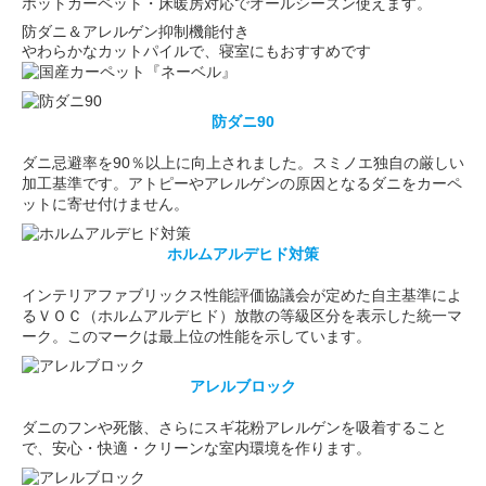
ホットカーペット・床暖房対応でオールシーズン使えます。
防ダニ＆アレルゲン抑制機能付き
やわらかなカットパイルで、寝室にもおすすめです
防ダニ90
ダニ忌避率を90％以上に向上されました。スミノエ独自の厳しい
加工基準です。アトピーやアレルゲンの原因となるダニをカーペ
ットに寄せ付けません。
ホルムアルデヒド対策
インテリアファブリックス性能評価協議会が定めた自主基準によ
るＶＯＣ（ホルムアルデヒド）放散の等級区分を表示した統一マ
ーク。このマークは最上位の性能を示しています。
アレルブロック
ダニのフンや死骸、さらにスギ花粉アレルゲンを吸着すること
で、安心・快適・クリーンな室内環境を作ります。