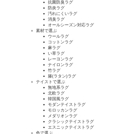
抗菌防臭ラグ
防炎ラグ
汚れにくいラグ
消臭ラグ
オールシーズン対応ラグ
素材で選ぶ
ウールラグ
コットンラグ
麻ラグ
い草ラグ
レーヨンラグ
ナイロンラグ
竹ラグ
籐(ラタン)ラグ
テイストで選ぶ
無地系ラグ
北欧ラグ
韓国風ラグ
モダンテイストラグ
モロッカンラグ
メダリオンラグ
クラシックテイストラグ
エスニックテイストラグ
色で選ぶ