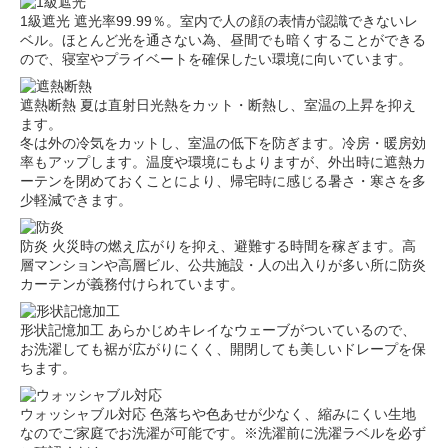
1級遮光
遮光率99.99％。室内で人の顔の表情が認識できないレ
ベル。ほとんど光を通さない為、昼間でも暗くすることができる
ので、寝室やプライベートを確保したい環境に向いています。
遮熱断熱
夏は直射日光熱をカット・断熱し、室温の上昇を抑え
ます。
冬は外の冷気をカットし、室温の低下を防ぎます。冷房・暖房効
率もアップします。温度や環境にもよりますが、外出時に遮熱カ
ーテンを閉めておくことにより、帰宅時に感じる暑さ・寒さを多
少軽減できます。
防炎
火災時の燃え広がりを抑え、避難する時間を稼ぎます。高
層マンションや高層ビル、公共施設・人の出入りが多い所に防炎
カーテンが義務付けられています。
形状記憶加工
あらかじめキレイなウェーブがついているので、
お洗濯しても裾が広がりにくく、開閉しても美しいドレープを保
ちます。
ウォッシャブル対応
色落ちや色あせが少なく、縮みにくい生地
なのでご家庭でお洗濯が可能です。※洗濯前に洗濯ラベルを必ず