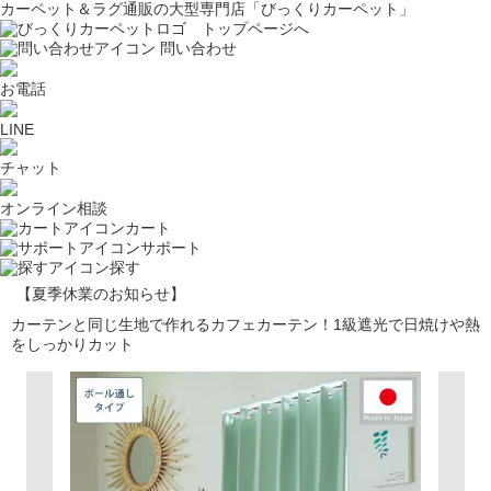
カーペット＆ラグ通販の大型専門店「びっくりカーペット」
問い合わせ
お電話
LINE
チャット
オンライン相談
カート
サポート
探す
【夏季休業のお知らせ】
カーテンと同じ生地で作れるカフェカーテン！1級遮光で日焼けや熱
をしっかりカット