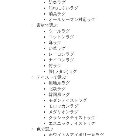
防炎ラグ
汚れにくいラグ
消臭ラグ
オールシーズン対応ラグ
素材で選ぶ
ウールラグ
コットンラグ
麻ラグ
い草ラグ
レーヨンラグ
ナイロンラグ
竹ラグ
籐(ラタン)ラグ
テイストで選ぶ
無地系ラグ
北欧ラグ
韓国風ラグ
モダンテイストラグ
モロッカンラグ
メダリオンラグ
クラシックテイストラグ
エスニックテイストラグ
色で選ぶ
ホワイト＆アイボリー系ラグ