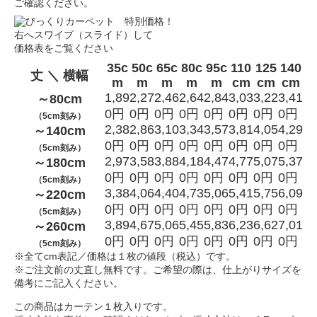
ご確認ください。
右へスワイプ（スライド）して
価格表をご覧ください
35c
50c
65c
80c
95c
110
125
140
丈 ＼ 横幅
m
m
m
m
m
cm
cm
cm
1,89
2,27
2,46
2,64
2,84
3,03
3,22
3,41
～80cm
0円
0円
0円
0円
0円
0円
0円
0円
（5cm刻み）
2,38
2,86
3,10
3,34
3,57
3,81
4,05
4,29
～140cm
0円
0円
0円
0円
0円
0円
0円
0円
（5cm刻み）
2,97
3,58
3,88
4,18
4,47
4,77
5,07
5,37
～180cm
0円
0円
0円
0円
0円
0円
0円
0円
（5cm刻み）
3,38
4,06
4,40
4,73
5,06
5,41
5,75
6,09
～220cm
0円
0円
0円
0円
0円
0円
0円
0円
（5cm刻み）
3,89
4,67
5,06
5,45
5,83
6,23
6,62
7,01
～260cm
0円
0円
0円
0円
0円
0円
0円
0円
（5cm刻み）
※全てcm表記／価格は１枚の値段（税込）です。
※ご注文前の丈直し無料です。ご希望の際は、仕上がりサイズを
備考にご記入ください。
この商品はカーテン１枚入りです。