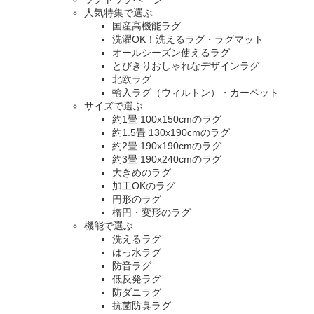
人気特集で選ぶ
国産高機能ラグ
洗濯OK！洗えるラグ・ラグマット
オールシーズン使えるラグ
とびきりおしゃれなデザインラグ
北欧ラグ
輸入ラグ（ウィルトン）・カーペット
サイズで選ぶ
約1畳 100x150cmのラグ
約1.5畳 130x190cmのラグ
約2畳 190x190cmのラグ
約3畳 190x240cmのラグ
大きめのラグ
加工OKのラグ
円形のラグ
楕円・変形のラグ
機能で選ぶ
洗えるラグ
はっ水ラグ
防音ラグ
低反発ラグ
防ダニラグ
抗菌防臭ラグ