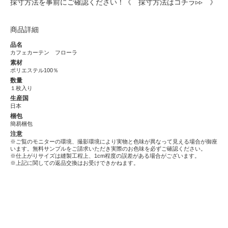
採寸方法を事前にご確認ください！
《 採寸方法はコチラ▹▹ 》
商品詳細
品名
カフェカーテン フローラ
素材
ポリエステル100％
数量
１枚入り
生産国
日本
梱包
簡易梱包
注意
※ご覧のモニターの環境、撮影環境により実物と色味が異なって見える場合が御座
います。無料サンプルをご請求いただき実際のお色味を必ずご確認ください。
※仕上がりサイズは縫製工程上、1cm程度の誤差がある場合がございます。
※上記に関しての返品交換はお受けできかねます。