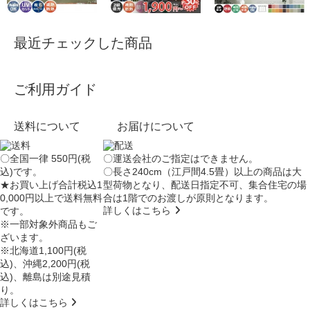
最近チェックした商品
ご利用ガイド
送料について
お届けについて
〇全国一律 550円(税
〇運送会社のご指定はできません。
込)です。
〇長さ240cm（江戸間4.5畳）以上の商品は大
★お買い上げ合計税込1
型荷物となり、
配送日指定不可
、集合住宅の場
0,000円以上で送料無料
合は
1階でのお渡し
が原則となります。
詳しくはこちら
です。
※一部対象外商品もご
ざいます。
※北海道1,100円(税
込)、沖縄2,200円(税
込)、離島は別途見積
り。
詳しくはこちら