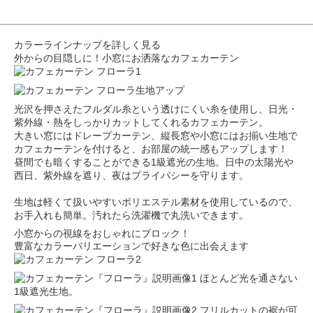
カラーラインナップを詳しく見る
外からの目隠しに！小窓にお洒落なカフェカーテン
光沢を押さえたフルダル糸という透けにくい糸を使用し、日光・
紫外線・熱をしっかりカットしてくれるカフェカーテン。
大きい窓にはドレープカーテン、縦長窓や小窓にはお揃い生地で
カフェカーテンを付けると、お部屋の統一感もアップします！
昼間でも暗くすることができる1級遮光の生地。日中の太陽光や
西日、紫外線を遮り、夜はプライバシーを守ります。
生地は軽くて扱いやすいポリエステル素材を使用しているので、
お手入れも簡単。汚れたら洗濯機で丸洗いできます。
小窓からの視線をおしゃれにブロック！
豊富なカラーバリエーションで好きな色に出会えます
ほとんど光を通さない
1級遮光生地。
フリルカットの裾が可