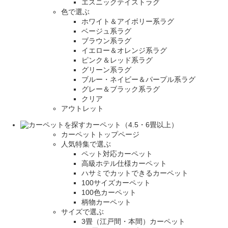
エスニックテイストラグ
色で選ぶ
ホワイト＆アイボリー系ラグ
ベージュ系ラグ
ブラウン系ラグ
イエロー＆オレンジ系ラグ
ピンク＆レッド系ラグ
グリーン系ラグ
ブルー・ネイビー＆パープル系ラグ
グレー＆ブラック系ラグ
クリア
アウトレット
カーペット（4.5・6畳以上）
カーペットトップページ
人気特集で選ぶ
ペット対応カーペット
高級ホテル仕様カーペット
ハサミでカットできるカーペット
100サイズカーペット
100色カーペット
柄物カーペット
サイズで選ぶ
3畳（江戸間・本間）カーペット