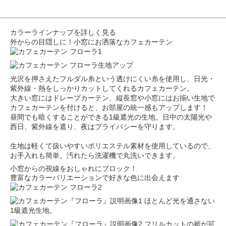
カラーラインナップを詳しく見る
外からの目隠しに！小窓にお洒落なカフェカーテン
光沢を押さえたフルダル糸という透けにくい糸を使用し、日光・
紫外線・熱をしっかりカットしてくれるカフェカーテン。
大きい窓にはドレープカーテン、縦長窓や小窓にはお揃い生地で
カフェカーテンを付けると、お部屋の統一感もアップします！
昼間でも暗くすることができる1級遮光の生地。日中の太陽光や
西日、紫外線を遮り、夜はプライバシーを守ります。
生地は軽くて扱いやすいポリエステル素材を使用しているので、
お手入れも簡単。汚れたら洗濯機で丸洗いできます。
小窓からの視線をおしゃれにブロック！
豊富なカラーバリエーションで好きな色に出会えます
ほとんど光を通さない
1級遮光生地。
フリルカットの裾が可