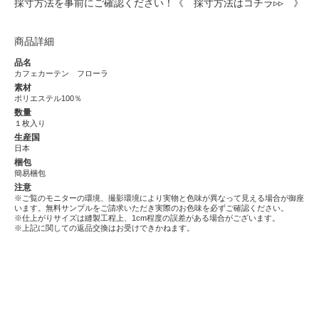
採寸方法を事前にご確認ください！
《 採寸方法はコチラ▹▹ 》
商品詳細
品名
カフェカーテン フローラ
素材
ポリエステル100％
数量
１枚入り
生産国
日本
梱包
簡易梱包
注意
※ご覧のモニターの環境、撮影環境により実物と色味が異なって見える場合が御座
います。無料サンプルをご請求いただき実際のお色味を必ずご確認ください。
※仕上がりサイズは縫製工程上、1cm程度の誤差がある場合がございます。
※上記に関しての返品交換はお受けできかねます。