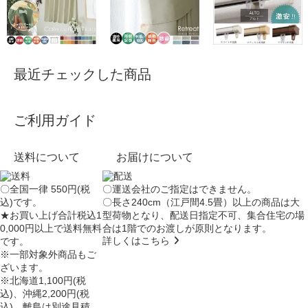
最近チェックした商品
ご利用ガイド
送料について
お届けについて
〇全国一律 550円(税
〇運送会社のご指定はできません。
込)です。
〇長さ240cm（江戸間4.5畳）以上の商品は大
★お買い上げ合計税込1
型荷物となり、
配送日指定不可
、集合住宅の場
0,000円以上で送料無料
合は
1階でのお渡し
が原則となります。
詳しくはこちら
です。
※一部対象外商品もご
ざいます。
※北海道1,100円(税
込)、沖縄2,200円(税
込)、離島は別途見積