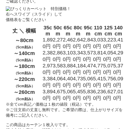
ご確認ください。
右へスワイプ（スライド）して
価格表をご覧ください
35c
50c
65c
80c
95c
110
125
140
丈 ＼ 横幅
m
m
m
m
m
cm
cm
cm
1,89
2,27
2,46
2,64
2,84
3,03
3,22
3,41
～80cm
0円
0円
0円
0円
0円
0円
0円
0円
（5cm刻み）
2,38
2,86
3,10
3,34
3,57
3,81
4,05
4,29
～140cm
0円
0円
0円
0円
0円
0円
0円
0円
（5cm刻み）
2,97
3,58
3,88
4,18
4,47
4,77
5,07
5,37
～180cm
0円
0円
0円
0円
0円
0円
0円
0円
（5cm刻み）
3,38
4,06
4,40
4,73
5,06
5,41
5,75
6,09
～220cm
0円
0円
0円
0円
0円
0円
0円
0円
（5cm刻み）
3,89
4,67
5,06
5,45
5,83
6,23
6,62
7,01
～260cm
0円
0円
0円
0円
0円
0円
0円
0円
（5cm刻み）
※全てcm表記／価格は１枚の値段（税込）です。
※ご注文前の丈直し無料です。ご希望の際は、仕上がりサイズを
備考にご記入ください。
この商品はカーテン１枚入りです。