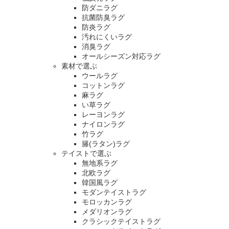
防ダニラグ
抗菌防臭ラグ
防炎ラグ
汚れにくいラグ
消臭ラグ
オールシーズン対応ラグ
素材で選ぶ
ウールラグ
コットンラグ
麻ラグ
い草ラグ
レーヨンラグ
ナイロンラグ
竹ラグ
籐(ラタン)ラグ
テイストで選ぶ
無地系ラグ
北欧ラグ
韓国風ラグ
モダンテイストラグ
モロッカンラグ
メダリオンラグ
クラシックテイストラグ