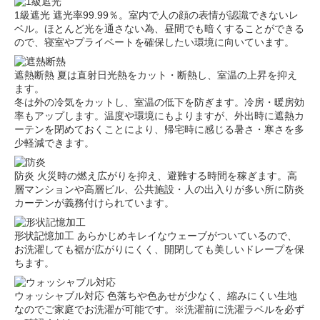
1級遮光
遮光率99.99％。室内で人の顔の表情が認識できないレ
ベル。ほとんど光を通さない為、昼間でも暗くすることができる
ので、寝室やプライベートを確保したい環境に向いています。
遮熱断熱
夏は直射日光熱をカット・断熱し、室温の上昇を抑え
ます。
冬は外の冷気をカットし、室温の低下を防ぎます。冷房・暖房効
率もアップします。温度や環境にもよりますが、外出時に遮熱カ
ーテンを閉めておくことにより、帰宅時に感じる暑さ・寒さを多
少軽減できます。
防炎
火災時の燃え広がりを抑え、避難する時間を稼ぎます。高
層マンションや高層ビル、公共施設・人の出入りが多い所に防炎
カーテンが義務付けられています。
形状記憶加工
あらかじめキレイなウェーブがついているので、
お洗濯しても裾が広がりにくく、開閉しても美しいドレープを保
ちます。
ウォッシャブル対応
色落ちや色あせが少なく、縮みにくい生地
なのでご家庭でお洗濯が可能です。※洗濯前に洗濯ラベルを必ず