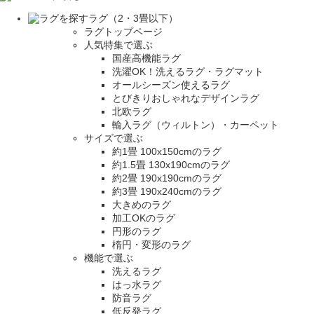
ラグ（2・3畳以下）
ラグトップページ
人気特集で選ぶ
国産高機能ラグ
洗濯OK！洗えるラグ・ラグマット
オールシーズン使えるラグ
とびきりおしゃれなデザインラグ
北欧ラグ
輸入ラグ（ウィルトン）・カーペット
サイズで選ぶ
約1畳 100x150cmのラグ
約1.5畳 130x190cmのラグ
約2畳 190x190cmのラグ
約3畳 190x240cmのラグ
大きめのラグ
加工OKのラグ
円形のラグ
楕円・変形のラグ
機能で選ぶ
洗えるラグ
はっ水ラグ
防音ラグ
低反発ラグ