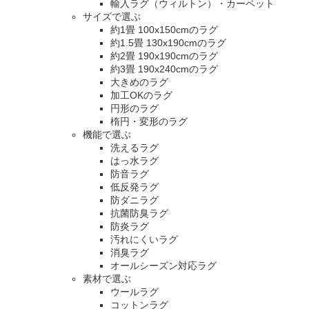
輸入ラグ（ウィルトン）・カーペット
サイズで選ぶ
約1畳 100x150cmのラグ
約1.5畳 130x190cmのラグ
約2畳 190x190cmのラグ
約3畳 190x240cmのラグ
大きめのラグ
加工OKのラグ
円形のラグ
楕円・変形のラグ
機能で選ぶ
洗えるラグ
はっ水ラグ
防音ラグ
低反発ラグ
防ダニラグ
抗菌防臭ラグ
防炎ラグ
汚れにくいラグ
消臭ラグ
オールシーズン対応ラグ
素材で選ぶ
ウールラグ
コットンラグ