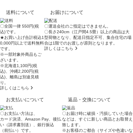
送料について
お届けについて
〇全国一律 550円(税
〇運送会社のご指定はできません。
込)です。
〇長さ240cm（江戸間4.5畳）以上の商品は大
★お買い上げ合計税込1
型荷物となり、
配送日指定不可
、集合住宅の場
0,000円以上で送料無料
合は
1階でのお渡し
が原則となります。
詳しくはこちら
です。
※一部対象外商品もご
ざいます。
※北海道1,100円(税
込)、沖縄2,200円(税
込)、離島は別途見積
り。
詳しくはこちら
お支払いについて
返品・交換について
〇お支払い方法は、
〇お届け時に破損・汚損していた場合
カード決済、Amazon Pay、後払
などは、すぐに新しい商品とお取替え
い（請求書別送）、銀行振込
致します。
（前払い）です。
※お客様のご都合（サイズや色違いな