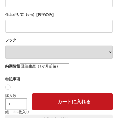
仕上がり丈（cm）[数字のみ]
フック
納期情報
特記事項
＿
購入数
カートに入れる
組 ※2枚入り